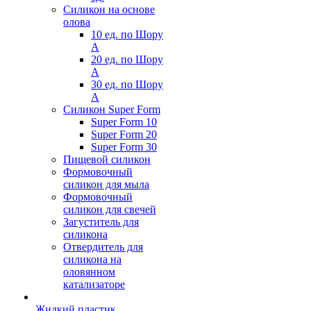
Силикон на основе
олова
10 ед. по Шору
А
20 ед. по Шору
А
30 ед. по Шору
А
Силикон Super Form
Super Form 10
Super Form 20
Super Form 30
Пищевой силикон
Формовочный
силикон для мыла
Формовочный
силикон для свечей
Загуститель для
силикона
Отвердитель для
силикона на
оловянном
катализаторе
Жидкий пластик