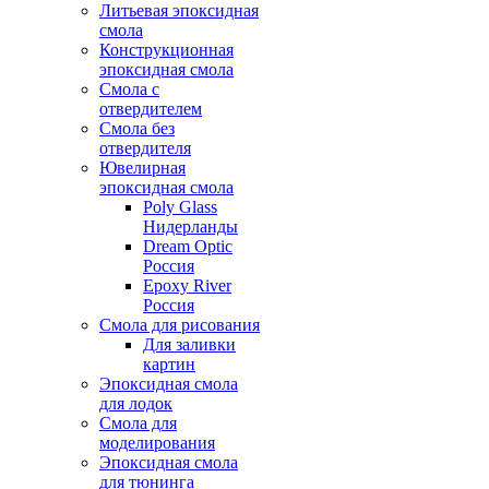
Литьевая эпоксидная
смола
Конструкционная
эпоксидная смола
Смола с
отвердителем
Смола без
отвердителя
Ювелирная
эпоксидная смола
Poly Glass
Нидерланды
Dream Optic
Россия
Epoxy River
Россия
Смола для рисования
Для заливки
картин
Эпоксидная смола
для лодок
Смола для
моделирования
Эпоксидная смола
для тюнинга