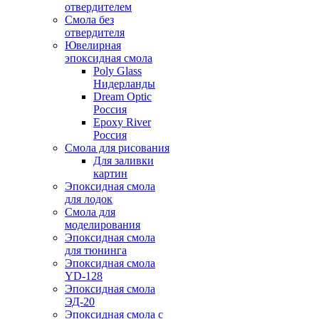
отвердителем
Смола без
отвердителя
Ювелирная
эпоксидная смола
Poly Glass
Нидерланды
Dream Optic
Россия
Epoxy River
Россия
Смола для рисования
Для заливки
картин
Эпоксидная смола
для лодок
Смола для
моделирования
Эпоксидная смола
для тюнинга
Эпоксидная смола
YD-128
Эпоксидная смола
ЭД-20
Эпоксидная смола с