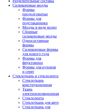
Разделительные составы
Силиконовые молды
Формы
продолговатые
Формы для
подстаканника
Молды в виде колец
Сборные
силиконовые молды
Односоставные
формы
Силиконовые формы
для нового года
Формы для
фруктовниц
Формы для кулонов
и серег
Стеклоткань и стеклолента
Стеклоткань
конструкционная
Ткань
электроизоляционная
Стеклолента
Стеклоткань для авто
Стеклоткань для