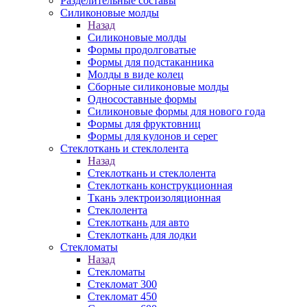
Разделительные составы
Силиконовые молды
Назад
Силиконовые молды
Формы продолговатые
Формы для подстаканника
Молды в виде колец
Сборные силиконовые молды
Односоставные формы
Силиконовые формы для нового года
Формы для фруктовниц
Формы для кулонов и серег
Стеклоткань и стеклолента
Назад
Стеклоткань и стеклолента
Стеклоткань конструкционная
Ткань электроизоляционная
Стеклолента
Стеклоткань для авто
Стеклоткань для лодки
Стекломаты
Назад
Стекломаты
Стекломат 300
Стекломат 450