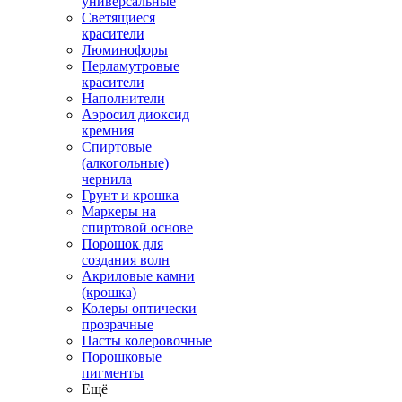
универсальные
Светящиеся
красители
Люминофоры
Перламутровые
красители
Наполнители
Аэросил диоксид
кремния
Спиртовые
(алкогольные)
чернила
Грунт и крошка
Маркеры на
спиртовой основе
Порошок для
создания волн
Акриловые камни
(крошка)
Колеры оптически
прозрачные
Пасты колеровочные
Порошковые
пигменты
Ещё