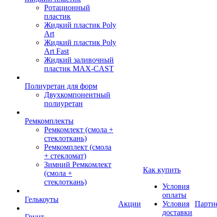
Ротационный
пластик
Жидкий пластик Poly
Art
Жидкий пластик Poly
Art Fast
Жидкий заливочный
пластик MAX-CAST
Полиуретан для форм
Двухкомпонентный
полиуретан
Ремкомплекты
Ремкомлект (смола +
стеклоткань)
Ремкомплект (смола
+ стекломат)
Зимний Ремкомлект
Как купить
(смола +
стеклоткань)
Условия
оплаты
Гелькоуты
Акции
Условия
Партн
доставки
Грунт