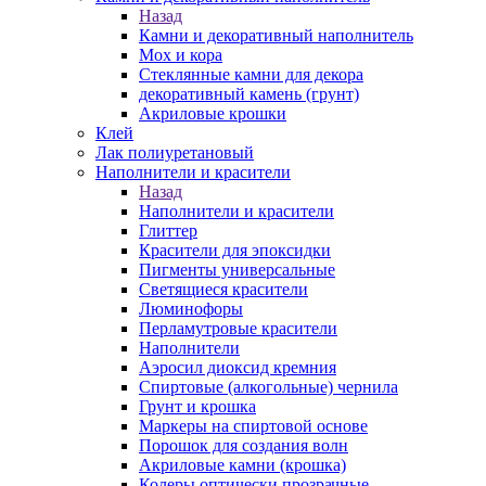
Назад
Камни и декоративный наполнитель
Мох и кора
Стеклянные камни для декора
декоративный камень (грунт)
Акриловые крошки
Клей
Лак полиуретановый
Наполнители и красители
Назад
Наполнители и красители
Глиттер
Красители для эпоксидки
Пигменты универсальные
Светящиеся красители
Люминофоры
Перламутровые красители
Наполнители
Аэросил диоксид кремния
Спиртовые (алкогольные) чернила
Грунт и крошка
Маркеры на спиртовой основе
Порошок для создания волн
Акриловые камни (крошка)
Колеры оптически прозрачные