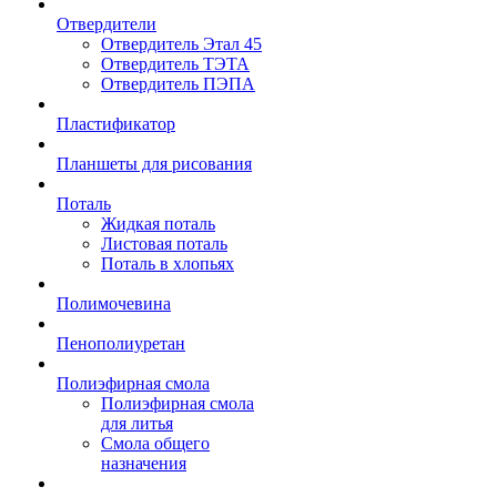
Отвердители
Отвердитель Этал 45
Отвердитель ТЭТА
Отвердитель ПЭПА
Пластификатор
Планшеты для рисования
Поталь
Жидкая поталь
Листовая поталь
Поталь в хлопьях
Полимочевина
Пенополиуретан
Полиэфирная смола
Полиэфирная смола
для литья
Смола общего
назначения