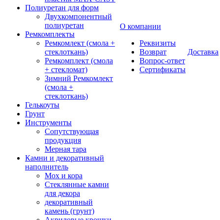
Полиуретан для форм
Двухкомпонентный
полиуретан
О компании
Ремкомплекты
Ремкомлект (смола +
Реквизиты
стеклоткань)
Возврат
Доставка
Ремкомплект (смола
Вопрос-ответ
+ стекломат)
Сертификаты
Зимний Ремкомлект
(смола +
стеклоткань)
Гелькоуты
Грунт
Инструменты
Сопутствующая
продукция
Мерная тара
Камни и декоративный
наполнитель
Мох и кора
Стеклянные камни
для декора
декоративный
камень (грунт)
Акриловые крошки