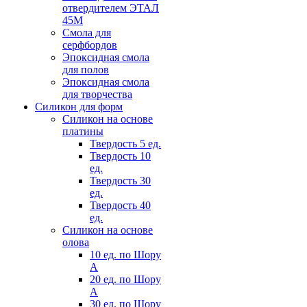
отвердителем ЭТАЛ
45М
Смола для
серфбордов
Эпоксидная смола
для полов
Эпоксидная смола
для творчества
Силикон для форм
Силикон на основе
платины
Твердость 5 ед.
Твердость 10
ед.
Твердость 30
ед.
Твердость 40
ед.
Силикон на основе
олова
10 ед. по Шору
А
20 ед. по Шору
А
30 ед. по Шору