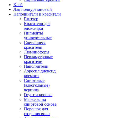
Клей
Лак полиуретановый
Наполнители и красители
Глиттер
Красители для
эпоксидки
Пигменты
универсальные
Светящиеся
красители
Люминофоры
Перламутровые
красители
Наполнители
Аэросил диоксид
кремния
Спиртовые
(алкогольные)
чернила
Грунт и крошка
Маркеры на
спиртовой основе
Порошок для
создания волн