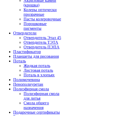
Акриловые камни
(крошка)
Колеры оптически
прозрачные
Пасты колеровочные
Порошковые
пигменты
Отвердители
Отвердитель Этал 45
Отвердитель ТЭТА
Отвердитель ПЭПА
Пластификатор
Планшеты для рисования
Поталь
Жидкая поталь
Листовая поталь
Поталь в хлопьях
Полимочевина
Пенополиуретан
Полиэфирная смола
Полиэфирная смола
для литья
Смола общего
назначения
Подарочные сертификаты