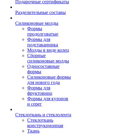
Подарочные сертификаты
Разделительные составы
Силиконовые молды
Формы
продолговатые
Формы для
подстаканника
Молды в виде колец
Сборные
силиконовые молды
Односоставные
формы
Силиконовые формы
для нового года
Формы для
фруктовниц
Формы для кулонов
и серег
Стеклоткань и стеклолента
Стеклоткань
конструкционная
Ткань