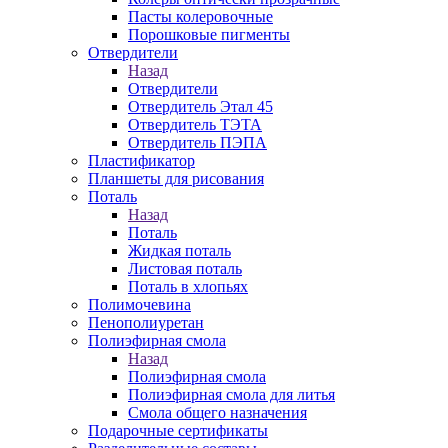
Пасты колеровочные
Порошковые пигменты
Отвердители
Назад
Отвердители
Отвердитель Этал 45
Отвердитель ТЭТА
Отвердитель ПЭПА
Пластификатор
Планшеты для рисования
Поталь
Назад
Поталь
Жидкая поталь
Листовая поталь
Поталь в хлопьях
Полимочевина
Пенополиуретан
Полиэфирная смола
Назад
Полиэфирная смола
Полиэфирная смола для литья
Смола общего назначения
Подарочные сертификаты