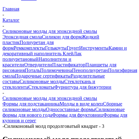
Главная
-
Каталог
-
Силиконовые молды для эпоксидной смолы
Эпоксидная смола
Силикон для форм
Жидкий
пластик
Полиуретан для
форм
Ремкомплекты
Гелькоуты
Грунт
Инструменты
Камни и
декоративный наполнитель
Клей
Лак
полиуретановый
Наполнители и
красители
Отвердители
Пластификатор
Планшеты для
рисования
Поталь
Полимочевина
Пенополиуретан
Полиэфирная
смола
Подарочные сертификаты
Разделительные
составы
Силиконовые молды
Стеклоткань и
стеклолента
Стекломаты
Фурнитура для бижутерии
-
Силиконовые молды для эпоксидной смолы
Формы для подстаканника
Молды в виде колец
Сборные
силиконовые молды
Односоставные формы
Силиконовые
формы для нового года
Формы для фруктовниц
Формы для
кулонов и серег
-
Силиконовый молд продолговатый квадрат - 3