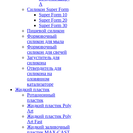
А
Силикон Super Form
Super Form 10
Super Form 20
Super Form 30
Пищевой силикон
Формовочный
силикон для мыла
Формовочный
силикон для свечей
Загуститель для
силикона
Отвердитель для
силикона на
оловянном
катализаторе
Жидкий пластик
Ротационный
пластик
Жидкий пластик Poly
Art
Жидкий пластик Poly
Art Fast
Жидкий заливочный
пластик MAX-CAST