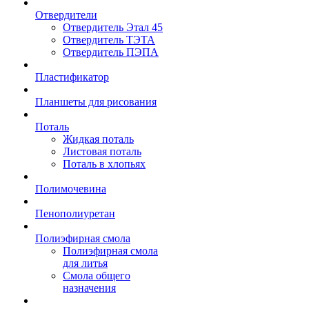
Отвердители
Отвердитель Этал 45
Отвердитель ТЭТА
Отвердитель ПЭПА
Пластификатор
Планшеты для рисования
Поталь
Жидкая поталь
Листовая поталь
Поталь в хлопьях
Полимочевина
Пенополиуретан
Полиэфирная смола
Полиэфирная смола
для литья
Смола общего
назначения