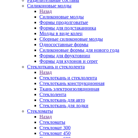
Разделительные составы
Силиконовые молды
Назад
Силиконовые молды
Формы продолговатые
Формы для подстаканника
Молды в виде колец
Сборные силиконовые молды
Односоставные формы
Силиконовые формы для нового года
Формы для фруктовниц
Формы для кулонов и серег
Стеклоткань и стеклолента
Назад
Стеклоткань и стеклолента
Стеклоткань конструкционная
Ткань электроизоляционная
Стеклолента
Стеклоткань для авто
Стеклоткань для лодки
Стекломаты
Назад
Стекломаты
Стекломат 300
Стекломат 450