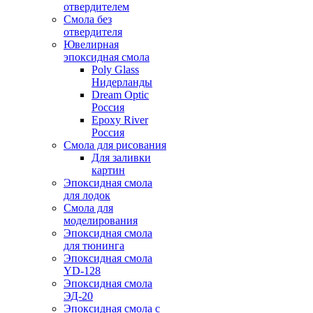
отвердителем
Смола без
отвердителя
Ювелирная
эпоксидная смола
Poly Glass
Нидерланды
Dream Optic
Россия
Epoxy River
Россия
Смола для рисования
Для заливки
картин
Эпоксидная смола
для лодок
Смола для
моделирования
Эпоксидная смола
для тюнинга
Эпоксидная смола
YD-128
Эпоксидная смола
ЭД-20
Эпоксидная смола с