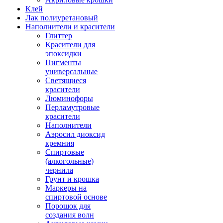
Клей
Лак полиуретановый
Наполнители и красители
Глиттер
Красители для
эпоксидки
Пигменты
универсальные
Светящиеся
красители
Люминофоры
Перламутровые
красители
Наполнители
Аэросил диоксид
кремния
Спиртовые
(алкогольные)
чернила
Грунт и крошка
Маркеры на
спиртовой основе
Порошок для
создания волн