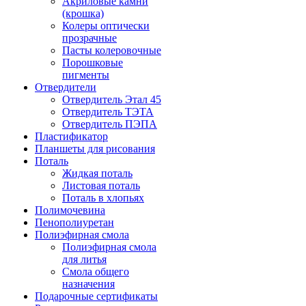
Акриловые камни
(крошка)
Колеры оптически
прозрачные
Пасты колеровочные
Порошковые
пигменты
Отвердители
Отвердитель Этал 45
Отвердитель ТЭТА
Отвердитель ПЭПА
Пластификатор
Планшеты для рисования
Поталь
Жидкая поталь
Листовая поталь
Поталь в хлопьях
Полимочевина
Пенополиуретан
Полиэфирная смола
Полиэфирная смола
для литья
Смола общего
назначения
Подарочные сертификаты