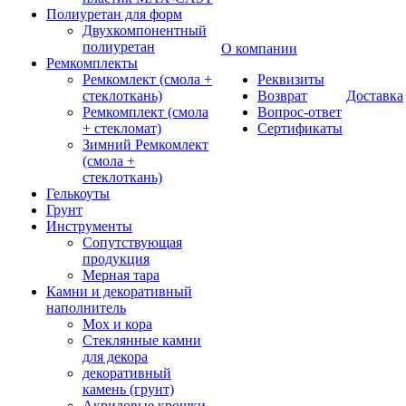
Полиуретан для форм
Двухкомпонентный
полиуретан
О компании
Ремкомплекты
Ремкомлект (смола +
Реквизиты
стеклоткань)
Возврат
Доставка
Ремкомплект (смола
Вопрос-ответ
+ стекломат)
Сертификаты
Зимний Ремкомлект
(смола +
стеклоткань)
Гелькоуты
Грунт
Инструменты
Сопутствующая
продукция
Мерная тара
Камни и декоративный
наполнитель
Мох и кора
Стеклянные камни
для декора
декоративный
камень (грунт)
Акриловые крошки