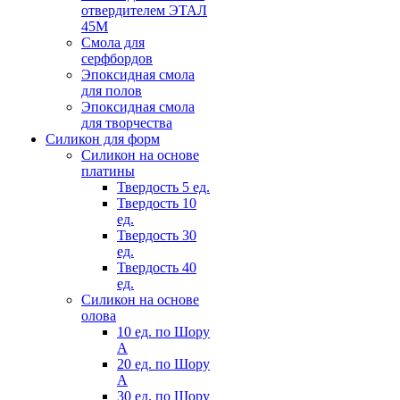
отвердителем ЭТАЛ
45М
Смола для
серфбордов
Эпоксидная смола
для полов
Эпоксидная смола
для творчества
Силикон для форм
Силикон на основе
платины
Твердость 5 ед.
Твердость 10
ед.
Твердость 30
ед.
Твердость 40
ед.
Силикон на основе
олова
10 ед. по Шору
А
20 ед. по Шору
А
30 ед. по Шору