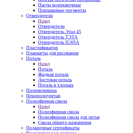
Пасты колеровочные
Порошковые пигменты
Отвердители
Назад
Отвердители
Отвердитель Этал 45
Отвердитель ТЭТА
Отвердитель ПЭПА
Пластификатор
Планшеты для рисования
Поталь
Назад
Поталь
Жидкая поталь
Листовая поталь
Поталь в хлопьях
Полимочевина
Пенополиуретан
Полиэфирная смола
Назад
Полиэфирная смола
Полиэфирная смола для литья
Смола общего назначения
Подарочные сертификаты