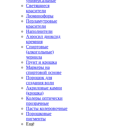
универсальные
Светящиеся
красители
Люминофоры
Перламутровые
красители
Наполнители
Аэросил диоксид
кремния
Спиртовые
(алкогольные)
чернила
Грунт и крошка
Маркеры на
спиртовой основе
Порошок для
создания волн
Акриловые камни
(крошка)
Колеры оптически
прозрачные
Пасты колеровочные
Порошковые
пигменты
Ещё