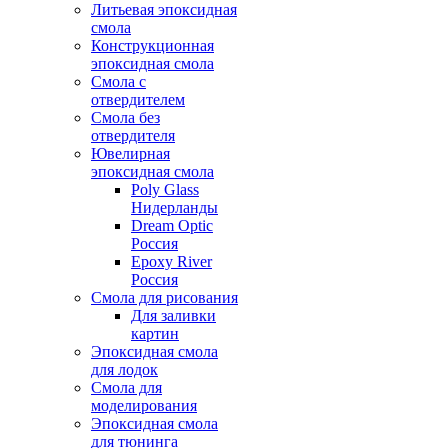
Литьевая эпоксидная
смола
Конструкционная
эпоксидная смола
Смола с
отвердителем
Смола без
отвердителя
Ювелирная
эпоксидная смола
Poly Glass
Нидерланды
Dream Optic
Россия
Epoxy River
Россия
Смола для рисования
Для заливки
картин
Эпоксидная смола
для лодок
Смола для
моделирования
Эпоксидная смола
для тюнинга