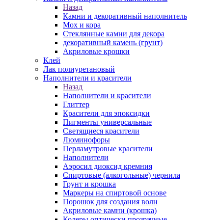
Назад
Камни и декоративный наполнитель
Мох и кора
Стеклянные камни для декора
декоративный камень (грунт)
Акриловые крошки
Клей
Лак полиуретановый
Наполнители и красители
Назад
Наполнители и красители
Глиттер
Красители для эпоксидки
Пигменты универсальные
Светящиеся красители
Люминофоры
Перламутровые красители
Наполнители
Аэросил диоксид кремния
Спиртовые (алкогольные) чернила
Грунт и крошка
Маркеры на спиртовой основе
Порошок для создания волн
Акриловые камни (крошка)
Колеры оптически прозрачные