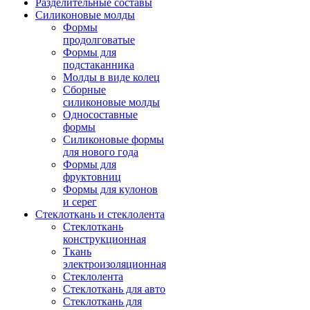
Разделительные составы
Силиконовые молды
Формы
продолговатые
Формы для
подстаканника
Молды в виде колец
Сборные
силиконовые молды
Односоставные
формы
Силиконовые формы
для нового года
Формы для
фруктовниц
Формы для кулонов
и серег
Стеклоткань и стеклолента
Стеклоткань
конструкционная
Ткань
электроизоляционная
Стеклолента
Стеклоткань для авто
Стеклоткань для