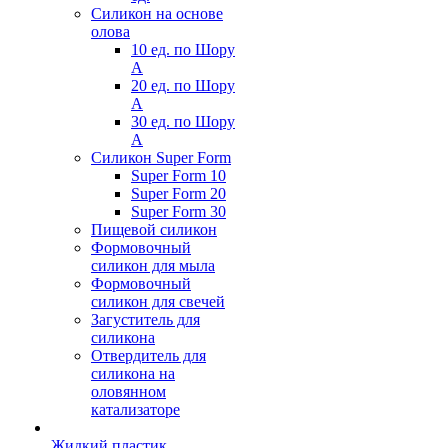
Силикон на основе
олова
10 ед. по Шору
А
20 ед. по Шору
А
30 ед. по Шору
А
Силикон Super Form
Super Form 10
Super Form 20
Super Form 30
Пищевой силикон
Формовочный
силикон для мыла
Формовочный
силикон для свечей
Загуститель для
силикона
Отвердитель для
силикона на
оловянном
катализаторе
Жидкий пластик