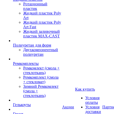
Ротационный
пластик
Жидкий пластик Poly
Art
Жидкий пластик Poly
Art Fast
Жидкий заливочный
пластик MAX-CAST
Полиуретан для форм
Двухкомпонентный
полиуретан
Ремкомплекты
Ремкомлект (смола +
стеклоткань)
Ремкомплект (смола
+ стекломат)
Зимний Ремкомлект
Как купить
(смола +
стеклоткань)
Условия
оплаты
Гелькоуты
Акции
Условия
Партн
доставки
Грунт