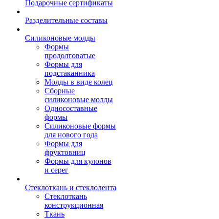
Подарочные сертификаты
Разделительные составы
Силиконовые молды
Формы
продолговатые
Формы для
подстаканника
Молды в виде колец
Сборные
силиконовые молды
Односоставные
формы
Силиконовые формы
для нового года
Формы для
фруктовниц
Формы для кулонов
и серег
Стеклоткань и стеклолента
Стеклоткань
конструкционная
Ткань