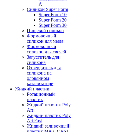
А
Силикон Super Form
Super Form 10
Super Form 20
Super Form 30
Пищевой силикон
Формовочный
силикон для мыла
Формовочный
силикон для свечей
Загуститель для
силикона
Отвердитель для
силикона на
оловянном
катализаторе
Жидкий пластик
Ротационный
пластик
Жидкий пластик Poly
Art
Жидкий пластик Poly
Art Fast
Жидкий заливочный
пластик MAX-CAST