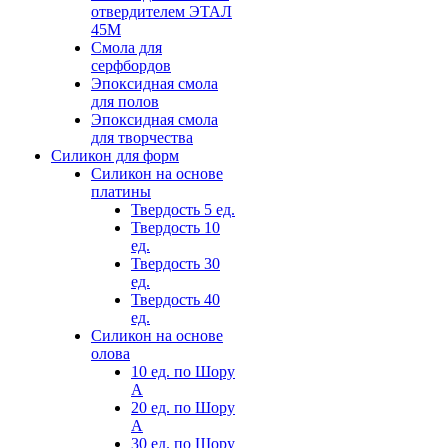
отвердителем ЭТАЛ
45М
Смола для
серфбордов
Эпоксидная смола
для полов
Эпоксидная смола
для творчества
Силикон для форм
Силикон на основе
платины
Твердость 5 ед.
Твердость 10
ед.
Твердость 30
ед.
Твердость 40
ед.
Силикон на основе
олова
10 ед. по Шору
А
20 ед. по Шору
А
30 ед. по Шору