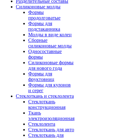
Разделительные составы
Силиконовые молды
Формы
продолговатые
Формы для
подстаканника
Молды в виде колец
Сборные
силиконовые молды
Односоставные
формы
Силиконовые формы
для нового года
Формы для
фруктовниц
Формы для кулонов
и серег
Стеклоткань и стеклолента
Стеклоткань
конструкционная
Ткань
электроизоляционная
Стеклолента
Стеклоткань для авто
Стеклоткань для