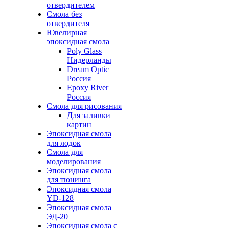
отвердителем
Смола без
отвердителя
Ювелирная
эпоксидная смола
Poly Glass
Нидерланды
Dream Optic
Россия
Epoxy River
Россия
Смола для рисования
Для заливки
картин
Эпоксидная смола
для лодок
Смола для
моделирования
Эпоксидная смола
для тюнинга
Эпоксидная смола
YD-128
Эпоксидная смола
ЭД-20
Эпоксидная смола с