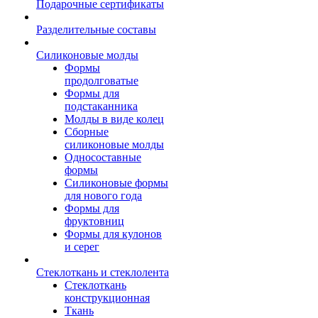
Подарочные сертификаты
Разделительные составы
Силиконовые молды
Формы
продолговатые
Формы для
подстаканника
Молды в виде колец
Сборные
силиконовые молды
Односоставные
формы
Силиконовые формы
для нового года
Формы для
фруктовниц
Формы для кулонов
и серег
Стеклоткань и стеклолента
Стеклоткань
конструкционная
Ткань