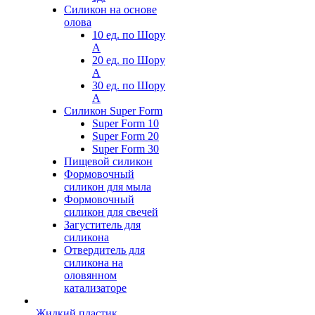
Силикон на основе
олова
10 ед. по Шору
А
20 ед. по Шору
А
30 ед. по Шору
А
Силикон Super Form
Super Form 10
Super Form 20
Super Form 30
Пищевой силикон
Формовочный
силикон для мыла
Формовочный
силикон для свечей
Загуститель для
силикона
Отвердитель для
силикона на
оловянном
катализаторе
Жидкий пластик