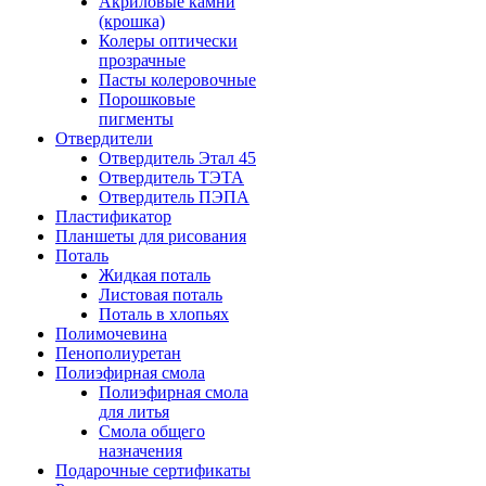
Акриловые камни
(крошка)
Колеры оптически
прозрачные
Пасты колеровочные
Порошковые
пигменты
Отвердители
Отвердитель Этал 45
Отвердитель ТЭТА
Отвердитель ПЭПА
Пластификатор
Планшеты для рисования
Поталь
Жидкая поталь
Листовая поталь
Поталь в хлопьях
Полимочевина
Пенополиуретан
Полиэфирная смола
Полиэфирная смола
для литья
Смола общего
назначения
Подарочные сертификаты