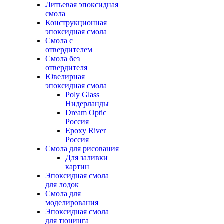
Литьевая эпоксидная
смола
Конструкционная
эпоксидная смола
Смола с
отвердителем
Смола без
отвердителя
Ювелирная
эпоксидная смола
Poly Glass
Нидерланды
Dream Optic
Россия
Epoxy River
Россия
Смола для рисования
Для заливки
картин
Эпоксидная смола
для лодок
Смола для
моделирования
Эпоксидная смола
для тюнинга