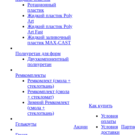
Ротационный
пластик
Жидкий пластик Poly
Art
Жидкий пластик Poly
Art Fast
Жидкий заливочный
пластик MAX-CAST
Полиуретан для форм
Двухкомпонентный
полиуретан
Ремкомплекты
Ремкомлект (смола +
стеклоткань)
Ремкомплект (смола
+ стекломат)
Зимний Ремкомлект
Как купить
(смола +
стеклоткань)
Условия
оплаты
Гелькоуты
Акции
Условия
Партн
доставки
Грунт