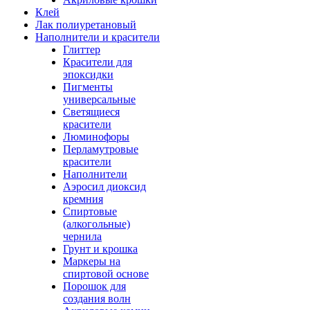
Клей
Лак полиуретановый
Наполнители и красители
Глиттер
Красители для
эпоксидки
Пигменты
универсальные
Светящиеся
красители
Люминофоры
Перламутровые
красители
Наполнители
Аэросил диоксид
кремния
Спиртовые
(алкогольные)
чернила
Грунт и крошка
Маркеры на
спиртовой основе
Порошок для
создания волн