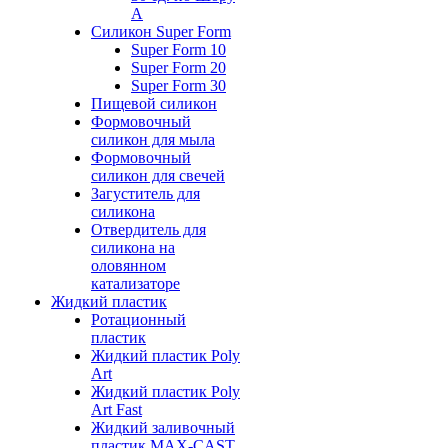
А
Силикон Super Form
Super Form 10
Super Form 20
Super Form 30
Пищевой силикон
Формовочный
силикон для мыла
Формовочный
силикон для свечей
Загуститель для
силикона
Отвердитель для
силикона на
оловянном
катализаторе
Жидкий пластик
Ротационный
пластик
Жидкий пластик Poly
Art
Жидкий пластик Poly
Art Fast
Жидкий заливочный
пластик MAX-CAST