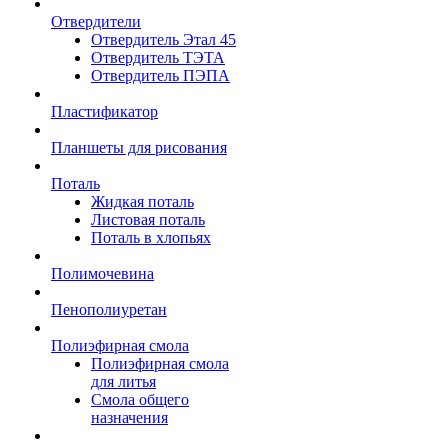
Отвердители
Отвердитель Этал 45
Отвердитель ТЭТА
Отвердитель ПЭПА
Пластификатор
Планшеты для рисования
Поталь
Жидкая поталь
Листовая поталь
Поталь в хлопьях
Полимочевина
Пенополиуретан
Полиэфирная смола
Полиэфирная смола
для литья
Смола общего
назначения