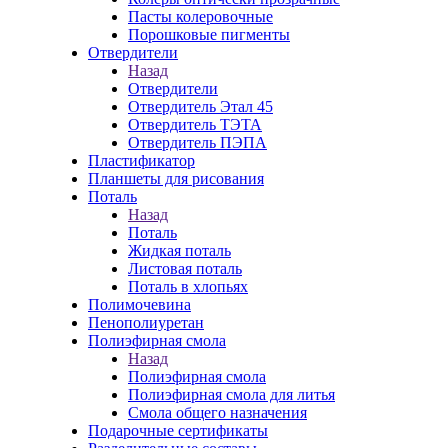
Пасты колеровочные
Порошковые пигменты
Отвердители
Назад
Отвердители
Отвердитель Этал 45
Отвердитель ТЭТА
Отвердитель ПЭПА
Пластификатор
Планшеты для рисования
Поталь
Назад
Поталь
Жидкая поталь
Листовая поталь
Поталь в хлопьях
Полимочевина
Пенополиуретан
Полиэфирная смола
Назад
Полиэфирная смола
Полиэфирная смола для литья
Смола общего назначения
Подарочные сертификаты