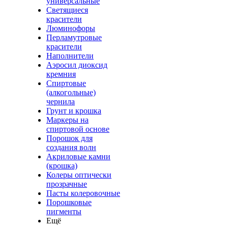
универсальные
Светящиеся
красители
Люминофоры
Перламутровые
красители
Наполнители
Аэросил диоксид
кремния
Спиртовые
(алкогольные)
чернила
Грунт и крошка
Маркеры на
спиртовой основе
Порошок для
создания волн
Акриловые камни
(крошка)
Колеры оптически
прозрачные
Пасты колеровочные
Порошковые
пигменты
Ещё