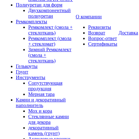
Полиуретан для форм
Двухкомпонентный
полиуретан
О компании
Ремкомплекты
Ремкомлект (смола +
Реквизиты
стеклоткань)
Возврат
Доставка
Ремкомплект (смола
Вопрос-ответ
+ стекломат)
Сертификаты
Зимний Ремкомлект
(смола +
стеклоткань)
Гелькоуты
Грунт
Инструменты
Сопутствующая
продукция
Мерная тара
Камни и декоративный
наполнитель
Мох и кора
Стеклянные камни
для декора
декоративный
камень (грунт)
Акриловые крошки