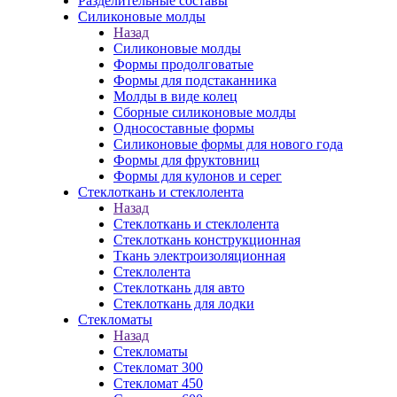
Разделительные составы
Силиконовые молды
Назад
Силиконовые молды
Формы продолговатые
Формы для подстаканника
Молды в виде колец
Сборные силиконовые молды
Односоставные формы
Силиконовые формы для нового года
Формы для фруктовниц
Формы для кулонов и серег
Стеклоткань и стеклолента
Назад
Стеклоткань и стеклолента
Стеклоткань конструкционная
Ткань электроизоляционная
Стеклолента
Стеклоткань для авто
Стеклоткань для лодки
Стекломаты
Назад
Стекломаты
Стекломат 300
Стекломат 450