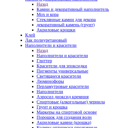
Назад
Камни и декоративный наполнитель
Мох и кора
Стеклянные камни для декора
декоративный камень (грунт)
Акриловые крошки
Клей
Лак полиуретановый
Наполнители и красители
Назад
Наполнители и красители
Глиттер
Красители для эпоксидки
Пигменты универсальные
Светящиеся красители
Люминофоры
Перламутровые красители
Наполнители
Аэросил диоксид кремния
Спиртовые (алкогольные) чернила
Грунт и крошка
Маркеры на спиртовой основе
Порошок для создания волн
Акриловые камни (крошка)
Колеры оптически прозрачные