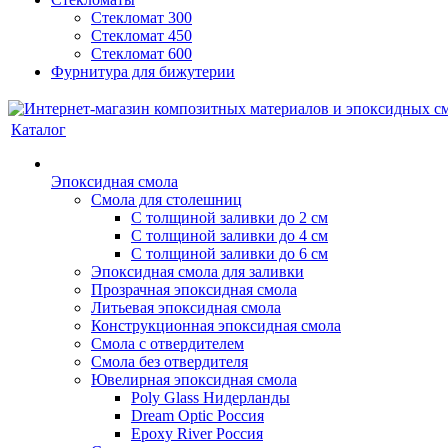
Стекломат 300
Стекломат 450
Стекломат 600
Фурнитура для бижутерии
Каталог
Эпоксидная смола
Смола для столешниц
С толщиной заливки до 2 см
С толщиной заливки до 4 см
С толщиной заливки до 6 см
Эпоксидная смола для заливки
Прозрачная эпоксидная смола
Литьевая эпоксидная смола
Конструкционная эпоксидная смола
Смола с отвердителем
Смола без отвердителя
Ювелирная эпоксидная смола
Poly Glass Нидерланды
Dream Optic Россия
Epoxy River Россия