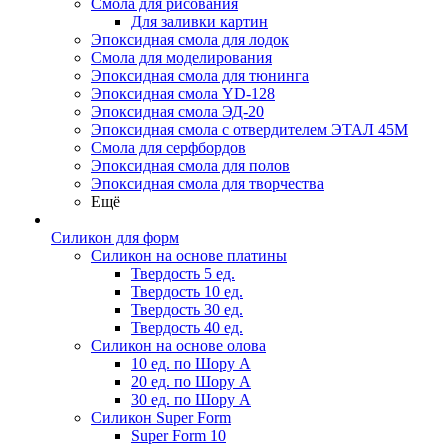
Смола для рисования
Для заливки картин
Эпоксидная смола для лодок
Смола для моделирования
Эпоксидная смола для тюнинга
Эпоксидная смола YD-128
Эпоксидная смола ЭД-20
Эпоксидная смола с отвердителем ЭТАЛ 45М
Смола для серфбордов
Эпоксидная смола для полов
Эпоксидная смола для творчества
Ещё
Силикон для форм
Силикон на основе платины
Твердость 5 ед.
Твердость 10 ед.
Твердость 30 ед.
Твердость 40 ед.
Силикон на основе олова
10 ед. по Шору А
20 ед. по Шору А
30 ед. по Шору А
Силикон Super Form
Super Form 10