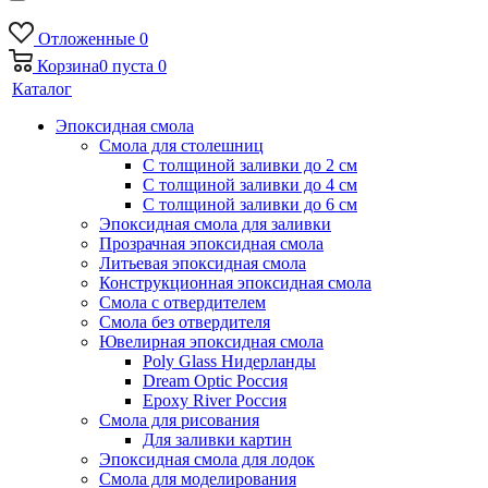
Отложенные
0
Корзина
0
пуста
0
Каталог
Эпоксидная смола
Смола для столешниц
С толщиной заливки до 2 см
С толщиной заливки до 4 см
С толщиной заливки до 6 см
Эпоксидная смола для заливки
Прозрачная эпоксидная смола
Литьевая эпоксидная смола
Конструкционная эпоксидная смола
Смола с отвердителем
Смола без отвердителя
Ювелирная эпоксидная смола
Poly Glass Нидерланды
Dream Optic Россия
Epoxy River Россия
Смола для рисования
Для заливки картин
Эпоксидная смола для лодок
Смола для моделирования