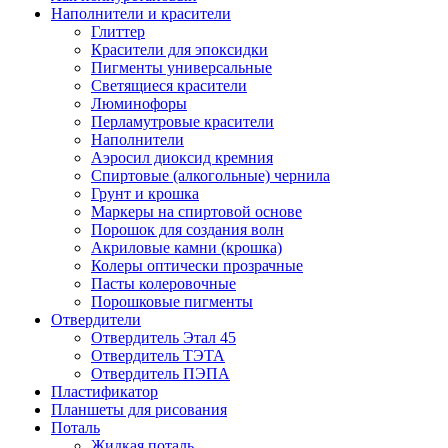
Наполнители и красители
Глиттер
Красители для эпоксидки
Пигменты универсальные
Светящиеся красители
Люминофоры
Перламутровые красители
Наполнители
Аэросил диоксид кремния
Спиртовые (алкогольные) чернила
Грунт и крошка
Маркеры на спиртовой основе
Порошок для создания волн
Акриловые камни (крошка)
Колеры оптически прозрачные
Пасты колеровочные
Порошковые пигменты
Отвердители
Отвердитель Этал 45
Отвердитель ТЭТА
Отвердитель ПЭПА
Пластификатор
Планшеты для рисования
Поталь
Жидкая поталь