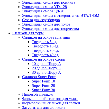
Эпоксидная смола для тюнинга
Эпоксидная смола YD-128
Эпоксидная смола ЭД-20
Эпоксидная смола с отвердителем ЭТАЛ 45М
Смола для серфбордов
Эпоксидная смола для полов
Эпоксидная смола для творчества
Силикон для форм
Силикон на основе платины
Твердость 5 ед.
Твердость 10 ед.
Твердость 30 ед.
Твердость 40 ед.
Силикон на основе олова
10 ед. по Шору А
20 ед. по Шору А
30 ед. по Шору А
Силикон Super Form
Super Form 10
Super Form 20
Super Form 30
Пищевой силикон
Формовочный силикон для мыла
Формовочный силикон для свечей
Загуститель для силикона