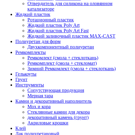
Отвердитель для силикона на оловянном
катализаторе
Жидкий пластик
Ротационный пластик
Жидкий пластик Poly Art
Жидкий пластик Poly Art Fast
Жидкий заливочный пластик MAX-CAST
Полиуретан для форм
Двухкомпонентный полиуретан
Ремкомплекты
Ремкомлект (смола + стеклоткань)
Ремкомплект (смола + стекломат)
Зимний Ремкомлект (смола + стеклоткань)
Гелькоуты
Грунт
Инструменты
Сопутствующая продукция
Мерная тара
Камни и декоративный наполнитель
Мох и кора
Стеклянные камни для декора
декоративный камень (грунт)
Акриловые крошки
Клей
Лак полиуретановый