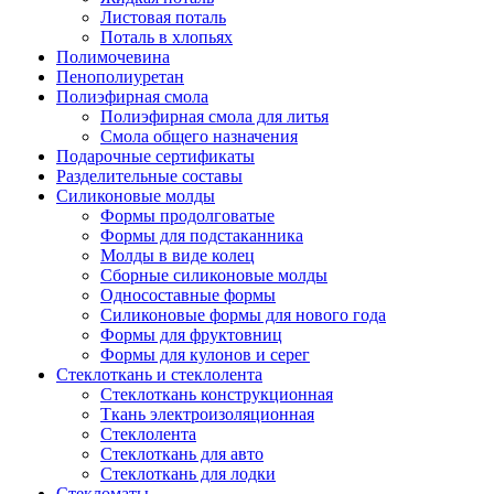
Листовая поталь
Поталь в хлопьях
Полимочевина
Пенополиуретан
Полиэфирная смола
Полиэфирная смола для литья
Смола общего назначения
Подарочные сертификаты
Разделительные составы
Силиконовые молды
Формы продолговатые
Формы для подстаканника
Молды в виде колец
Сборные силиконовые молды
Односоставные формы
Силиконовые формы для нового года
Формы для фруктовниц
Формы для кулонов и серег
Стеклоткань и стеклолента
Стеклоткань конструкционная
Ткань электроизоляционная
Стеклолента
Стеклоткань для авто
Стеклоткань для лодки
Стекломаты