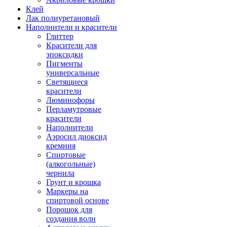
Клей
Лак полиуретановый
Наполнители и красители
Глиттер
Красители для
эпоксидки
Пигменты
универсальные
Светящиеся
красители
Люминофоры
Перламутровые
красители
Наполнители
Аэросил диоксид
кремния
Спиртовые
(алкогольные)
чернила
Грунт и крошка
Маркеры на
спиртовой основе
Порошок для
создания волн