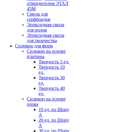
отвердителем ЭТАЛ
45М
Смола для
серфбордов
Эпоксидная смола
для полов
Эпоксидная смола
для творчества
Силикон для форм
Силикон на основе
платины
Твердость 5 ед.
Твердость 10
ед.
Твердость 30
ед.
Твердость 40
ед.
Силикон на основе
олова
10 ед. по Шору
А
20 ед. по Шору
А
30 ед. по Шору