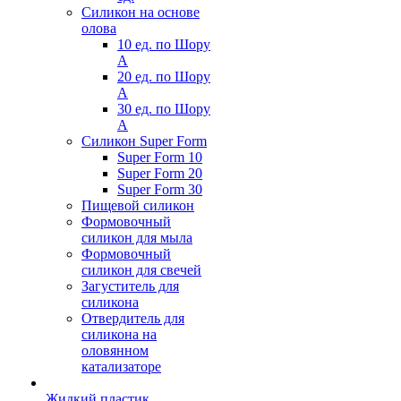
Силикон на основе
олова
10 ед. по Шору
А
20 ед. по Шору
А
30 ед. по Шору
А
Силикон Super Form
Super Form 10
Super Form 20
Super Form 30
Пищевой силикон
Формовочный
силикон для мыла
Формовочный
силикон для свечей
Загуститель для
силикона
Отвердитель для
силикона на
оловянном
катализаторе
Жидкий пластик