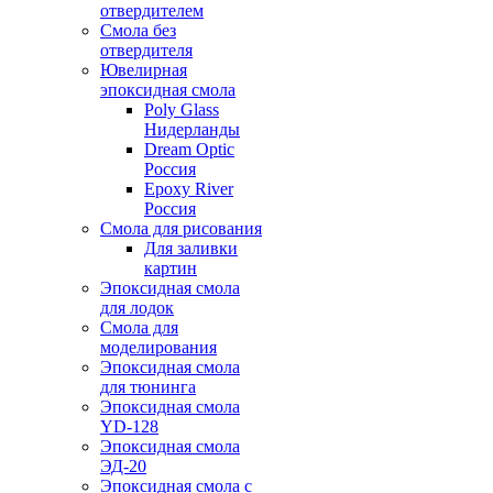
отвердителем
Смола без
отвердителя
Ювелирная
эпоксидная смола
Poly Glass
Нидерланды
Dream Optic
Россия
Epoxy River
Россия
Смола для рисования
Для заливки
картин
Эпоксидная смола
для лодок
Смола для
моделирования
Эпоксидная смола
для тюнинга
Эпоксидная смола
YD-128
Эпоксидная смола
ЭД-20
Эпоксидная смола с