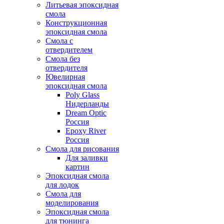
Литьевая эпоксидная
смола
Конструкционная
эпоксидная смола
Смола с
отвердителем
Смола без
отвердителя
Ювелирная
эпоксидная смола
Poly Glass
Нидерланды
Dream Optic
Россия
Epoxy River
Россия
Смола для рисования
Для заливки
картин
Эпоксидная смола
для лодок
Смола для
моделирования
Эпоксидная смола
для тюнинга