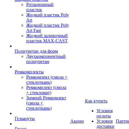
Ротационный
пластик
Жидкий пластик Poly
Art
Жидкий пластик Poly
Art Fast
Жидкий заливочный
пластик MAX-CAST
Полиуретан для форм
Двухкомпонентный
полиуретан
Ремкомплекты
Ремкомлект (смола +
стеклоткань)
Ремкомплект (смола
+ стекломат)
Зимний Ремкомлект
Как купить
(смола +
стеклоткань)
Условия
оплаты
Гелькоуты
Акции
Условия
Партн
доставки
Грунт