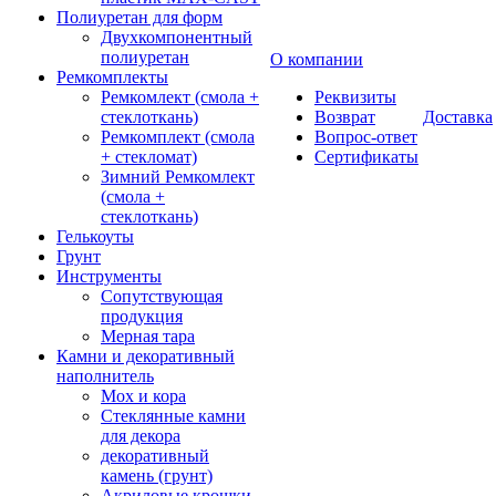
Полиуретан для форм
Двухкомпонентный
полиуретан
О компании
Ремкомплекты
Ремкомлект (смола +
Реквизиты
стеклоткань)
Возврат
Доставка
Ремкомплект (смола
Вопрос-ответ
+ стекломат)
Сертификаты
Зимний Ремкомлект
(смола +
стеклоткань)
Гелькоуты
Грунт
Инструменты
Сопутствующая
продукция
Мерная тара
Камни и декоративный
наполнитель
Мох и кора
Стеклянные камни
для декора
декоративный
камень (грунт)
Акриловые крошки