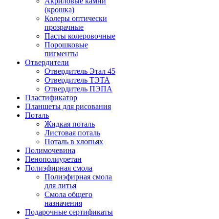
Акриловые камни
(крошка)
Колеры оптически
прозрачные
Пасты колеровочные
Порошковые
пигменты
Отвердители
Отвердитель Этал 45
Отвердитель ТЭТА
Отвердитель ПЭПА
Пластификатор
Планшеты для рисования
Поталь
Жидкая поталь
Листовая поталь
Поталь в хлопьях
Полимочевина
Пенополиуретан
Полиэфирная смола
Полиэфирная смола
для литья
Смола общего
назначения
Подарочные сертификаты