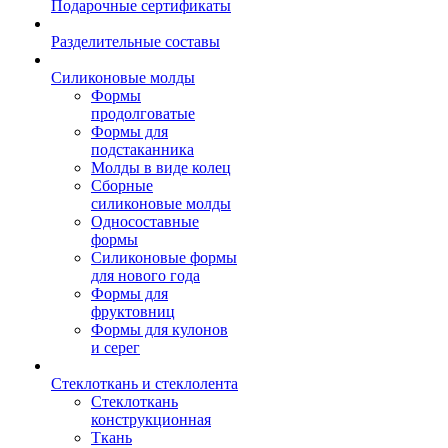
Подарочные сертификаты
Разделительные составы
Силиконовые молды
Формы
продолговатые
Формы для
подстаканника
Молды в виде колец
Сборные
силиконовые молды
Односоставные
формы
Силиконовые формы
для нового года
Формы для
фруктовниц
Формы для кулонов
и серег
Стеклоткань и стеклолента
Стеклоткань
конструкционная
Ткань