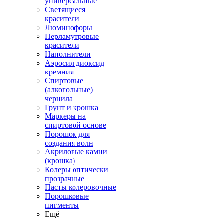
универсальные
Светящиеся
красители
Люминофоры
Перламутровые
красители
Наполнители
Аэросил диоксид
кремния
Спиртовые
(алкогольные)
чернила
Грунт и крошка
Маркеры на
спиртовой основе
Порошок для
создания волн
Акриловые камни
(крошка)
Колеры оптически
прозрачные
Пасты колеровочные
Порошковые
пигменты
Ещё