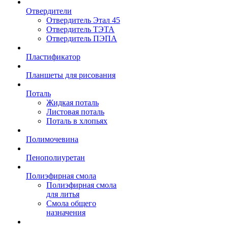
Отвердители
Отвердитель Этал 45
Отвердитель ТЭТА
Отвердитель ПЭПА
Пластификатор
Планшеты для рисования
Поталь
Жидкая поталь
Листовая поталь
Поталь в хлопьях
Полимочевина
Пенополиуретан
Полиэфирная смола
Полиэфирная смола
для литья
Смола общего
назначения