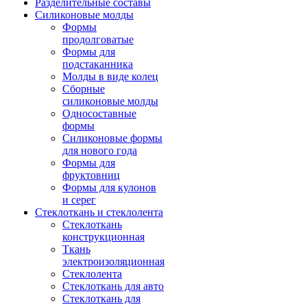
Разделительные составы
Силиконовые молды
Формы
продолговатые
Формы для
подстаканника
Молды в виде колец
Сборные
силиконовые молды
Односоставные
формы
Силиконовые формы
для нового года
Формы для
фруктовниц
Формы для кулонов
и серег
Стеклоткань и стеклолента
Стеклоткань
конструкционная
Ткань
электроизоляционная
Стеклолента
Стеклоткань для авто
Стеклоткань для