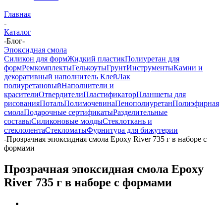
Главная
-
Каталог
-
Блог
-
Эпоксидная смола
Силикон для форм
Жидкий пластик
Полиуретан для
форм
Ремкомплекты
Гелькоуты
Грунт
Инструменты
Камни и
декоративный наполнитель
Клей
Лак
полиуретановый
Наполнители и
красители
Отвердители
Пластификатор
Планшеты для
рисования
Поталь
Полимочевина
Пенополиуретан
Полиэфирная
смола
Подарочные сертификаты
Разделительные
составы
Силиконовые молды
Стеклоткань и
стеклолента
Стекломаты
Фурнитура для бижутерии
-
Прозрачная эпоксидная смола Epoxy River 735 г в наборе с
формами
Прозрачная эпоксидная смола Epoxy
River 735 г в наборе с формами