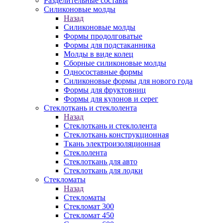
Разделительные составы
Силиконовые молды
Назад
Силиконовые молды
Формы продолговатые
Формы для подстаканника
Молды в виде колец
Сборные силиконовые молды
Односоставные формы
Силиконовые формы для нового года
Формы для фруктовниц
Формы для кулонов и серег
Стеклоткань и стеклолента
Назад
Стеклоткань и стеклолента
Стеклоткань конструкционная
Ткань электроизоляционная
Стеклолента
Стеклоткань для авто
Стеклоткань для лодки
Стекломаты
Назад
Стекломаты
Стекломат 300
Стекломат 450