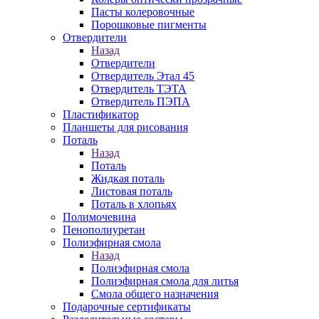
Пасты колеровочные
Порошковые пигменты
Отвердители
Назад
Отвердители
Отвердитель Этал 45
Отвердитель ТЭТА
Отвердитель ПЭПА
Пластификатор
Планшеты для рисования
Поталь
Назад
Поталь
Жидкая поталь
Листовая поталь
Поталь в хлопьях
Полимочевина
Пенополиуретан
Полиэфирная смола
Назад
Полиэфирная смола
Полиэфирная смола для литья
Смола общего назначения
Подарочные сертификаты