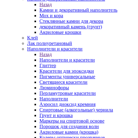
Назад
Камни и декоративный наполнитель
Мох и кора
Стеклянные камни для декора
декоративный камень (грунт)
Акриловые крошки
Клей
Лак полиуретановый
Наполнители и красители
Назад
Наполнители и красители
Глиттер
Красители для эпоксидки
Пигменты универсальные
Светящиеся красители
Люминофоры
Перламутровые красители
Наполнители
Аэросил диоксид кремния
Спиртовые (алкогольные) чернила
Грунт и крошка
Маркеры на спиртовой основе
Порошок для создания волн
Акриловые камни (крошка)
Колеры оптически прозрачные