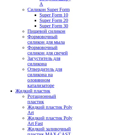
А
Силикон Super Form
Super Form 10
Super Form 20
Super Form 30
Пищевой силикон
Формовочный
силикон для мыла
Формовочный
силикон для свечей
Загуститель для
силикона
Отвердитель для
силикона на
оловянном
катализаторе
Жидкий пластик
Ротационный
пластик
Жидкий пластик Poly
Art
Жидкий пластик Poly
Art Fast
Жидкий заливочный
пластик MAX-CAST