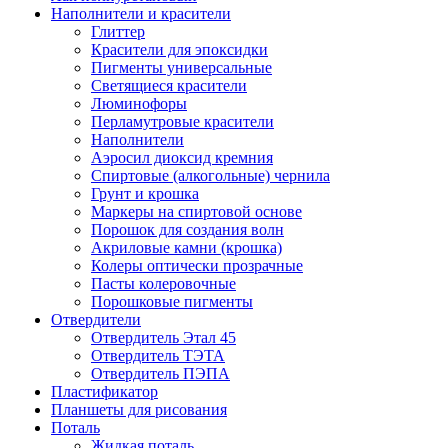
Наполнители и красители
Глиттер
Красители для эпоксидки
Пигменты универсальные
Светящиеся красители
Люминофоры
Перламутровые красители
Наполнители
Аэросил диоксид кремния
Спиртовые (алкогольные) чернила
Грунт и крошка
Маркеры на спиртовой основе
Порошок для создания волн
Акриловые камни (крошка)
Колеры оптически прозрачные
Пасты колеровочные
Порошковые пигменты
Отвердители
Отвердитель Этал 45
Отвердитель ТЭТА
Отвердитель ПЭПА
Пластификатор
Планшеты для рисования
Поталь
Жидкая поталь