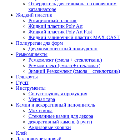
Отвердитель для силикона на оловянном
катализаторе
Жидкий пластик
Ротационный пластик
Жидкий пластик Poly Art
Жидкий пластик Poly Art Fast
Жидкий заливочный пластик MAX-CAST
Полиуретан для форм
Двухкомпонентный полиуретан
Ремкомплекты
Ремкомлект (смола + стеклоткань)
Ремкомплект (смола + стекломат)
Зимний Ремкомлект (смола + стеклоткань)
Гелькоуты
Грунт
Инструменты
Сопутствующая продукция
Мерная тара
Камни и декоративный наполнитель
Мох и кора
Стеклянные камни для декора
декоративный камень (грунт)
Акриловые крошки
Клей
Лак полиуретановый