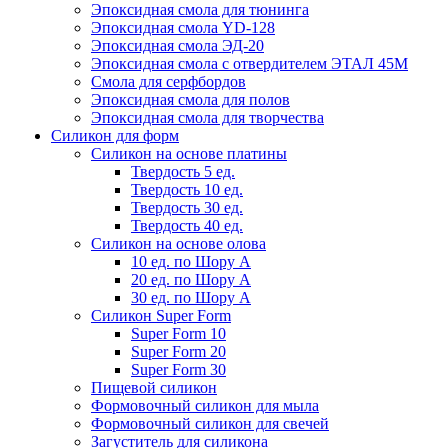
Эпоксидная смола для тюнинга
Эпоксидная смола YD-128
Эпоксидная смола ЭД-20
Эпоксидная смола с отвердителем ЭТАЛ 45М
Смола для серфбордов
Эпоксидная смола для полов
Эпоксидная смола для творчества
Силикон для форм
Силикон на основе платины
Твердость 5 ед.
Твердость 10 ед.
Твердость 30 ед.
Твердость 40 ед.
Силикон на основе олова
10 ед. по Шору А
20 ед. по Шору А
30 ед. по Шору А
Силикон Super Form
Super Form 10
Super Form 20
Super Form 30
Пищевой силикон
Формовочный силикон для мыла
Формовочный силикон для свечей
Загуститель для силикона