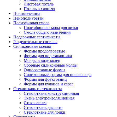
Листовая поталь
Поталь в хлопьях
Полимочевина
Пенополиуретан
Полиэфирная смола
Полиэфирная смола для литья
Смола общего назначения
Подарочные сертификаты
Разделительные составы
Силиконовые молды
Формы продолговатые
Формы для подстаканника
Молды в виде колец
Сборные силиконовые молды
Односоставные формы
Силиконовые формы для нового года
Формы для фруктовниц
Формы для кулонов и серег
Стеклоткань и стеклолента
Стеклоткань конструкционная
Ткань электроизоляционная
Стеклолента
Стеклоткань для авто
Стеклоткань для лодки
Стекломаты