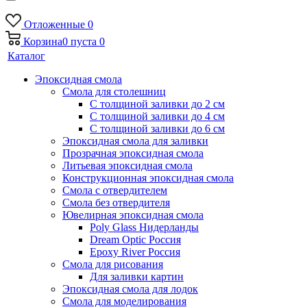
Отложенные
0
Корзина
0
пуста
0
Каталог
Эпоксидная смола
Смола для столешниц
С толщиной заливки до 2 см
С толщиной заливки до 4 см
С толщиной заливки до 6 см
Эпоксидная смола для заливки
Прозрачная эпоксидная смола
Литьевая эпоксидная смола
Конструкционная эпоксидная смола
Смола с отвердителем
Смола без отвердителя
Ювелирная эпоксидная смола
Poly Glass Нидерланды
Dream Optic Россия
Epoxy River Россия
Смола для рисования
Для заливки картин
Эпоксидная смола для лодок
Смола для моделирования