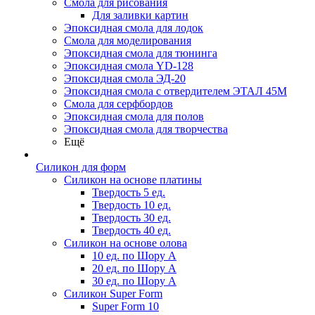
Смола для рисования
Для заливки картин
Эпоксидная смола для лодок
Смола для моделирования
Эпоксидная смола для тюнинга
Эпоксидная смола YD-128
Эпоксидная смола ЭД-20
Эпоксидная смола с отвердителем ЭТАЛ 45М
Смола для серфбордов
Эпоксидная смола для полов
Эпоксидная смола для творчества
Ещё
Силикон для форм
Силикон на основе платины
Твердость 5 ед.
Твердость 10 ед.
Твердость 30 ед.
Твердость 40 ед.
Силикон на основе олова
10 ед. по Шору А
20 ед. по Шору А
30 ед. по Шору А
Силикон Super Form
Super Form 10