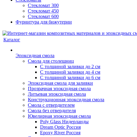
Стекломат 300
Стекломат 450
Стекломат 600
Фурнитура для бижутерии
Каталог
Эпоксидная смола
Смола для столешниц
С толщиной заливки до 2 см
С толщиной заливки до 4 см
С толщиной заливки до 6 см
Эпоксидная смола для заливки
Прозрачная эпоксидная смола
Литьевая эпоксидная смола
Конструкционная эпоксидная смола
Смола с отвердителем
Смола без отвердителя
Ювелирная эпоксидная смола
Poly Glass Нидерланды
Dream Optic Россия
Epoxy River Россия