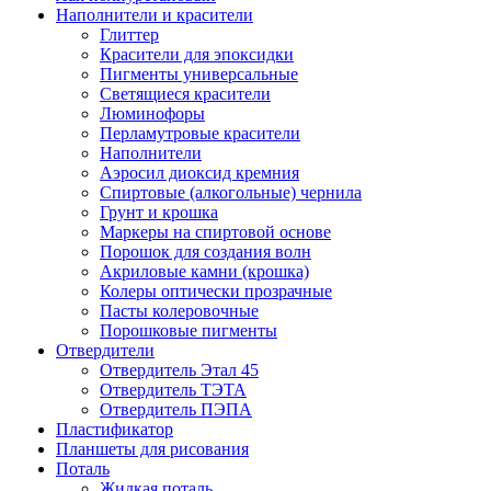
Наполнители и красители
Глиттер
Красители для эпоксидки
Пигменты универсальные
Светящиеся красители
Люминофоры
Перламутровые красители
Наполнители
Аэросил диоксид кремния
Спиртовые (алкогольные) чернила
Грунт и крошка
Маркеры на спиртовой основе
Порошок для создания волн
Акриловые камни (крошка)
Колеры оптически прозрачные
Пасты колеровочные
Порошковые пигменты
Отвердители
Отвердитель Этал 45
Отвердитель ТЭТА
Отвердитель ПЭПА
Пластификатор
Планшеты для рисования
Поталь
Жидкая поталь