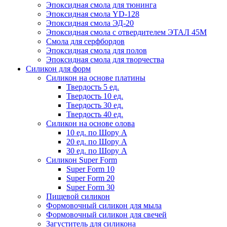
Эпоксидная смола для тюнинга
Эпоксидная смола YD-128
Эпоксидная смола ЭД-20
Эпоксидная смола с отвердителем ЭТАЛ 45М
Смола для серфбордов
Эпоксидная смола для полов
Эпоксидная смола для творчества
Силикон для форм
Силикон на основе платины
Твердость 5 ед.
Твердость 10 ед.
Твердость 30 ед.
Твердость 40 ед.
Силикон на основе олова
10 ед. по Шору А
20 ед. по Шору А
30 ед. по Шору А
Силикон Super Form
Super Form 10
Super Form 20
Super Form 30
Пищевой силикон
Формовочный силикон для мыла
Формовочный силикон для свечей
Загуститель для силикона