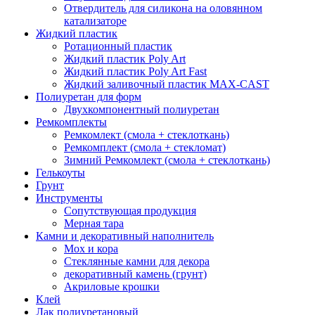
Отвердитель для силикона на оловянном
катализаторе
Жидкий пластик
Ротационный пластик
Жидкий пластик Poly Art
Жидкий пластик Poly Art Fast
Жидкий заливочный пластик MAX-CAST
Полиуретан для форм
Двухкомпонентный полиуретан
Ремкомплекты
Ремкомлект (смола + стеклоткань)
Ремкомплект (смола + стекломат)
Зимний Ремкомлект (смола + стеклоткань)
Гелькоуты
Грунт
Инструменты
Сопутствующая продукция
Мерная тара
Камни и декоративный наполнитель
Мох и кора
Стеклянные камни для декора
декоративный камень (грунт)
Акриловые крошки
Клей
Лак полиуретановый