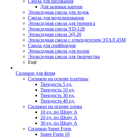
Смола для рисования
Для заливки картин
Эпоксидная смола для лодок
Смола для моделирования
Эпоксидная смола для тюнинга
Эпоксидная смола YD-128
Эпоксидная смола ЭД-20
Эпоксидная смола с отвердителем ЭТАЛ 45М
Смола для серфбордов
Эпоксидная смола для полов
Эпоксидная смола для творчества
Ещё
Силикон для форм
Силикон на основе платины
Твердость 5 ед.
Твердость 10 ед.
Твердость 30 ед.
Твердость 40 ед.
Силикон на основе олова
10 ед. по Шору А
20 ед. по Шору А
30 ед. по Шору А
Силикон Super Form
Super Form 10