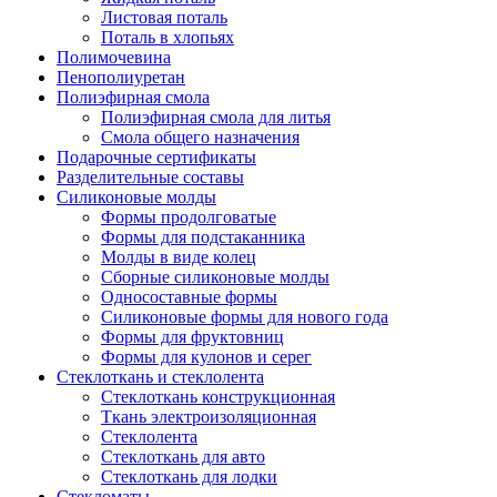
Листовая поталь
Поталь в хлопьях
Полимочевина
Пенополиуретан
Полиэфирная смола
Полиэфирная смола для литья
Смола общего назначения
Подарочные сертификаты
Разделительные составы
Силиконовые молды
Формы продолговатые
Формы для подстаканника
Молды в виде колец
Сборные силиконовые молды
Односоставные формы
Силиконовые формы для нового года
Формы для фруктовниц
Формы для кулонов и серег
Стеклоткань и стеклолента
Стеклоткань конструкционная
Ткань электроизоляционная
Стеклолента
Стеклоткань для авто
Стеклоткань для лодки
Стекломаты