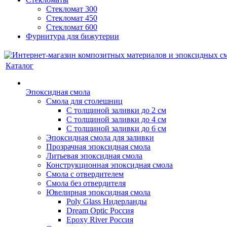
Стекломат 300
Стекломат 450
Стекломат 600
Фурнитура для бижутерии
Каталог
Эпоксидная смола
Смола для столешниц
С толщиной заливки до 2 см
С толщиной заливки до 4 см
С толщиной заливки до 6 см
Эпоксидная смола для заливки
Прозрачная эпоксидная смола
Литьевая эпоксидная смола
Конструкционная эпоксидная смола
Смола с отвердителем
Смола без отвердителя
Ювелирная эпоксидная смола
Poly Glass Нидерланды
Dream Optic Россия
Epoxy River Россия