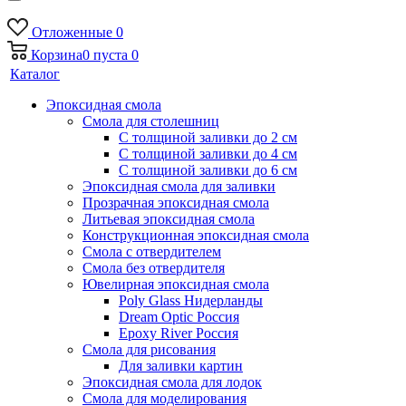
Отложенные
0
Корзина
0
пуста
0
Каталог
Эпоксидная смола
Смола для столешниц
С толщиной заливки до 2 см
С толщиной заливки до 4 см
С толщиной заливки до 6 см
Эпоксидная смола для заливки
Прозрачная эпоксидная смола
Литьевая эпоксидная смола
Конструкционная эпоксидная смола
Смола с отвердителем
Смола без отвердителя
Ювелирная эпоксидная смола
Poly Glass Нидерланды
Dream Optic Россия
Epoxy River Россия
Смола для рисования
Для заливки картин
Эпоксидная смола для лодок
Смола для моделирования