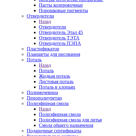
Пасты колеровочные
Порошковые пигменты
Отвердители
Назад
Отвердители
Отвердитель Этал 45
Отвердитель ТЭТА
Отвердитель ПЭПА
Пластификатор
Планшеты для рисования
Поталь
Назад
Поталь
Жидкая поталь
Листовая поталь
Поталь в хлопьях
Полимочевина
Пенополиуретан
Полиэфирная смола
Назад
Полиэфирная смола
Полиэфирная смола для литья
Смола общего назначения
Подарочные сертификаты