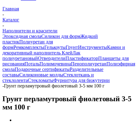
Главная
-
Каталог
-
Наполнители и красители
Эпоксидная смола
Силикон для форм
Жидкий
пластик
Полиуретан для
форм
Ремкомплекты
Гелькоуты
Грунт
Инструменты
Камни и
декоративный наполнитель
Клей
Лак
полиуретановый
Отвердители
Пластификатор
Планшеты для
рисования
Поталь
Полимочевина
Пенополиуретан
Полиэфирная
смола
Подарочные сертификаты
Разделительные
составы
Силиконовые молды
Стеклоткань и
стеклолента
Стекломаты
Фурнитура для бижутерии
-
Грунт перламутровый фиолетовый 3-5 мм 100 г
Грунт перламутровый фиолетовый 3-5
мм 100 г