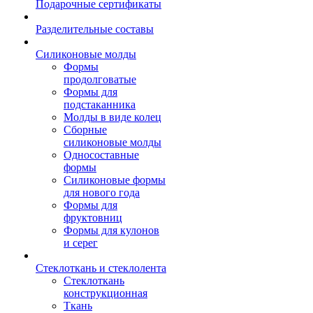
Подарочные сертификаты
Разделительные составы
Силиконовые молды
Формы
продолговатые
Формы для
подстаканника
Молды в виде колец
Сборные
силиконовые молды
Односоставные
формы
Силиконовые формы
для нового года
Формы для
фруктовниц
Формы для кулонов
и серег
Стеклоткань и стеклолента
Стеклоткань
конструкционная
Ткань