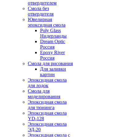
отвердителем
Смола без
отвердителя
Ювелирная
эпоксидная смола
Poly Glass
Нидерланды
Dream Optic
Россия
Epoxy River
Россия
Смола для рисования
Для заливки
картин
Эпоксидная смола
для лодок
Смола для
моделирования
Эпоксидная смола
для тюнинга
Эпоксидная смола
YD-128
Эпоксидная смола
ЭД-20
Эпоксидная смола с