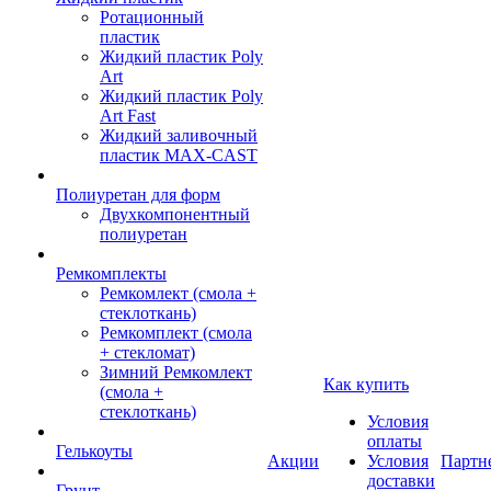
Ротационный
пластик
Жидкий пластик Poly
Art
Жидкий пластик Poly
Art Fast
Жидкий заливочный
пластик MAX-CAST
Полиуретан для форм
Двухкомпонентный
полиуретан
Ремкомплекты
Ремкомлект (смола +
стеклоткань)
Ремкомплект (смола
+ стекломат)
Зимний Ремкомлект
Как купить
(смола +
стеклоткань)
Условия
оплаты
Гелькоуты
Акции
Условия
Партн
доставки
Грунт