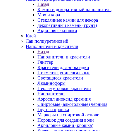
Назад
Камни и декоративный наполнитель
Мох и кора
Стеклянные камни для декора
декоративный камень (грунт)
Акриловые крошки
Клей
Лак полиуретановый
Наполнители и красители
Назад
Наполнители и красители
Глиттер
Красители для эпоксидки
Пигменты универсальные
Светящиеся красители
Люминофоры
Перламутровые красители
Наполнители
Аэросил диоксид кремния
Спиртовые (алкогольные) чернила
Грунт и крошка
Маркеры на спиртовой основе
Порошок для создания волн
Акриловые камни (крошка)
Колеры оптически прозрачные