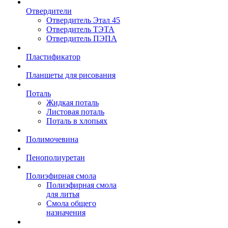
Отвердители
Отвердитель Этал 45
Отвердитель ТЭТА
Отвердитель ПЭПА
Пластификатор
Планшеты для рисования
Поталь
Жидкая поталь
Листовая поталь
Поталь в хлопьях
Полимочевина
Пенополиуретан
Полиэфирная смола
Полиэфирная смола
для литья
Смола общего
назначения