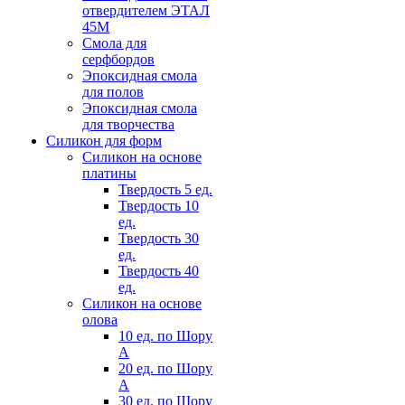
отвердителем ЭТАЛ
45М
Смола для
серфбордов
Эпоксидная смола
для полов
Эпоксидная смола
для творчества
Силикон для форм
Силикон на основе
платины
Твердость 5 ед.
Твердость 10
ед.
Твердость 30
ед.
Твердость 40
ед.
Силикон на основе
олова
10 ед. по Шору
А
20 ед. по Шору
А
30 ед. по Шору