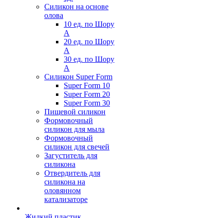
Силикон на основе
олова
10 ед. по Шору
А
20 ед. по Шору
А
30 ед. по Шору
А
Силикон Super Form
Super Form 10
Super Form 20
Super Form 30
Пищевой силикон
Формовочный
силикон для мыла
Формовочный
силикон для свечей
Загуститель для
силикона
Отвердитель для
силикона на
оловянном
катализаторе
Жидкий пластик