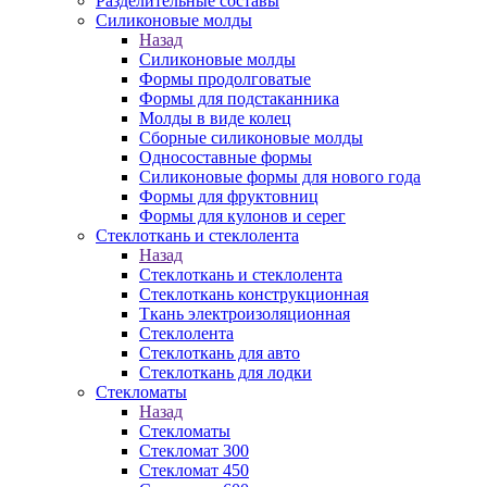
Разделительные составы
Силиконовые молды
Назад
Силиконовые молды
Формы продолговатые
Формы для подстаканника
Молды в виде колец
Сборные силиконовые молды
Односоставные формы
Силиконовые формы для нового года
Формы для фруктовниц
Формы для кулонов и серег
Стеклоткань и стеклолента
Назад
Стеклоткань и стеклолента
Стеклоткань конструкционная
Ткань электроизоляционная
Стеклолента
Стеклоткань для авто
Стеклоткань для лодки
Стекломаты
Назад
Стекломаты
Стекломат 300
Стекломат 450