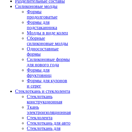
Разделительные составы
Силиконовые молды
Формы
продолговатые
Формы для
подстаканника
Молды в виде колец
Сборные
силиконовые молды
Односоставные
формы
Силиконовые формы
для нового года
Формы для
фруктовниц
Формы для кулонов
и серег
Стеклоткань и стеклолента
Стеклоткань
конструкционная
Ткань
электроизоляционная
Стеклолента
Стеклоткань для авто
Стеклоткань для