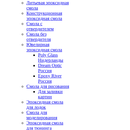
Литьевая эпоксидная
смола
Конструкционная
эпоксидная смола
Смола с
отвердителем
Смола без
отвердителя
Ювелирная
эпоксидная смола
Poly Glass
Нидерланды
Dream Optic
Россия
Epoxy River
Россия
Смола для рисования
Для заливки
картин
Эпоксидная смола
для лодок
Смола для
моделирования
Эпоксидная смола
для тюнинга