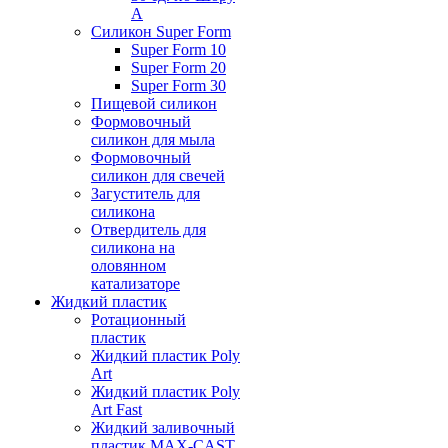
А
Силикон Super Form
Super Form 10
Super Form 20
Super Form 30
Пищевой силикон
Формовочный
силикон для мыла
Формовочный
силикон для свечей
Загуститель для
силикона
Отвердитель для
силикона на
оловянном
катализаторе
Жидкий пластик
Ротационный
пластик
Жидкий пластик Poly
Art
Жидкий пластик Poly
Art Fast
Жидкий заливочный
пластик MAX-CAST