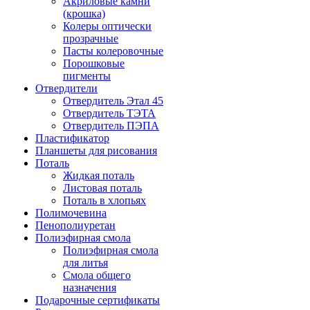
Акриловые камни
(крошка)
Колеры оптически
прозрачные
Пасты колеровочные
Порошковые
пигменты
Отвердители
Отвердитель Этал 45
Отвердитель ТЭТА
Отвердитель ПЭПА
Пластификатор
Планшеты для рисования
Поталь
Жидкая поталь
Листовая поталь
Поталь в хлопьях
Полимочевина
Пенополиуретан
Полиэфирная смола
Полиэфирная смола
для литья
Смола общего
назначения
Подарочные сертификаты