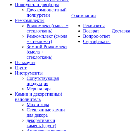
Полиуретан для форм
Двухкомпонентный
полиуретан
О компании
Ремкомплекты
Ремкомлект (смола +
Реквизиты
стеклоткань)
Возврат
Доставка
Ремкомплект (смола
Вопрос-ответ
+ стекломат)
Сертификаты
Зимний Ремкомлект
(смола +
стеклоткань)
Гелькоуты
Грунт
Инструменты
Сопутствующая
продукция
Мерная тара
Камни и декоративный
наполнитель
Мох и кора
Стеклянные камни
для декора
декоративный
камень (грунт)
Акриловые крошки