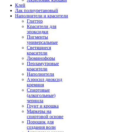
Клей
Лак полиуретановый
Наполнители и красители
Глиттер
Красители для
эпоксидки
Пигменты
универсальные
Светящиеся
красители
Люминофоры
Перламутровые
красители
Наполнители
Аэросил диоксид
кремния
Спиртовые
(алкогольные)
чернила
Грунт и крошка
Маркеры на
спиртовой основе
Порошок для
создания волн