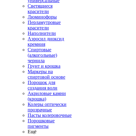
универсальные
Светящиеся
красители
Люминофоры
Перламутровые
красители
Наполнители
Аэросил диоксид
кремния
Спиртовые
(алкогольные)
чернила
Грунт и крошка
Маркеры на
спиртовой основе
Порошок для
создания волн
Акриловые камни
(крошка)
Колеры оптически
прозрачные
Пасты колеровочные
Порошковые
пигменты
Ещё