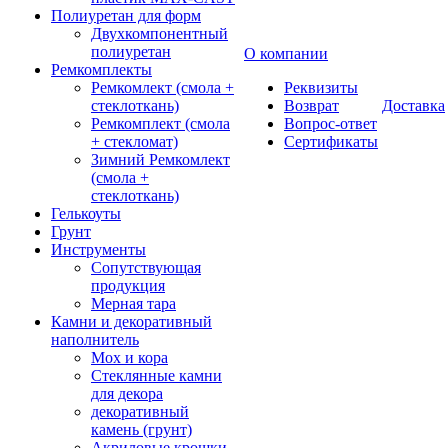
Полиуретан для форм
Двухкомпонентный
полиуретан
О компании
Ремкомплекты
Ремкомлект (смола +
Реквизиты
стеклоткань)
Возврат
Доставка
Ремкомплект (смола
Вопрос-ответ
+ стекломат)
Сертификаты
Зимний Ремкомлект
(смола +
стеклоткань)
Гелькоуты
Грунт
Инструменты
Сопутствующая
продукция
Мерная тара
Камни и декоративный
наполнитель
Мох и кора
Стеклянные камни
для декора
декоративный
камень (грунт)
Акриловые крошки