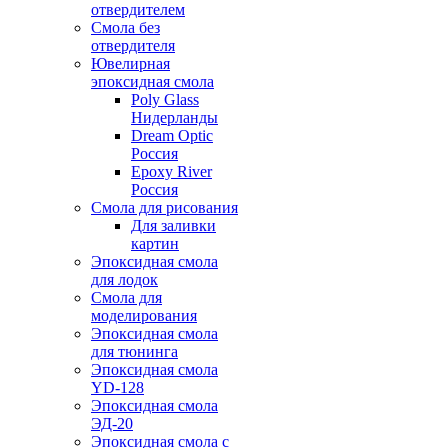
отвердителем
Смола без
отвердителя
Ювелирная
эпоксидная смола
Poly Glass
Нидерланды
Dream Optic
Россия
Epoxy River
Россия
Смола для рисования
Для заливки
картин
Эпоксидная смола
для лодок
Смола для
моделирования
Эпоксидная смола
для тюнинга
Эпоксидная смола
YD-128
Эпоксидная смола
ЭД-20
Эпоксидная смола с