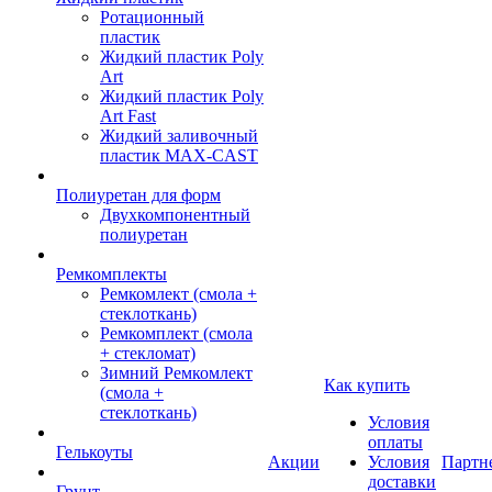
Ротационный
пластик
Жидкий пластик Poly
Art
Жидкий пластик Poly
Art Fast
Жидкий заливочный
пластик MAX-CAST
Полиуретан для форм
Двухкомпонентный
полиуретан
Ремкомплекты
Ремкомлект (смола +
стеклоткань)
Ремкомплект (смола
+ стекломат)
Зимний Ремкомлект
Как купить
(смола +
стеклоткань)
Условия
оплаты
Гелькоуты
Акции
Условия
Партн
доставки
Грунт