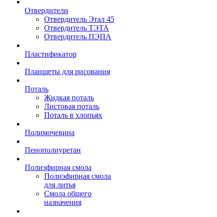
Отвердители
Отвердитель Этал 45
Отвердитель ТЭТА
Отвердитель ПЭПА
Пластификатор
Планшеты для рисования
Поталь
Жидкая поталь
Листовая поталь
Поталь в хлопьях
Полимочевина
Пенополиуретан
Полиэфирная смола
Полиэфирная смола
для литья
Смола общего
назначения