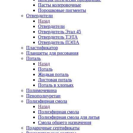
Пасты колеровочные
Порошковые пигменты
Отвердители
Назад
Отвердители
Отвердитель Этал 45
Отвердитель ТЭТА
Отвердитель ПЭПА
Пластификатор
Планшеты для рисования
Поталь
Назад
Поталь
Жидкая поталь
Листовая поталь
Поталь в хлопьях
Полимочевина
Пенополиуретан
Полиэфирная смола
Назад
Полиэфирная смола
Полиэфирная смола для литья
Смола общего назначения
Подарочные сертификаты