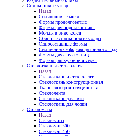
Разделительные составы
Силиконовые молды
Назад
Силиконовые молды
Формы продолговатые
Формы для подстаканника
Молды в виде колец
Сборные силиконовые молды
Односоставные формы
Силиконовые формы для нового года
Формы для фруктовниц
Формы для кулонов и серег
Стеклоткань и стеклолента
Назад
Стеклоткань и стеклолента
Стеклоткань конструкционная
Ткань электроизоляционная
Стеклолента
Стеклоткань для авто
Стеклоткань для лодки
Стекломаты
Назад
Стекломаты
Стекломат 300
Стекломат 450