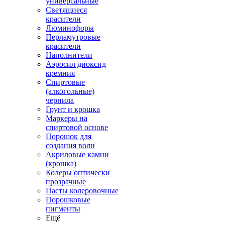
универсальные
Светящиеся
красители
Люминофоры
Перламутровые
красители
Наполнители
Аэросил диоксид
кремния
Спиртовые
(алкогольные)
чернила
Грунт и крошка
Маркеры на
спиртовой основе
Порошок для
создания волн
Акриловые камни
(крошка)
Колеры оптически
прозрачные
Пасты колеровочные
Порошковые
пигменты
Ещё