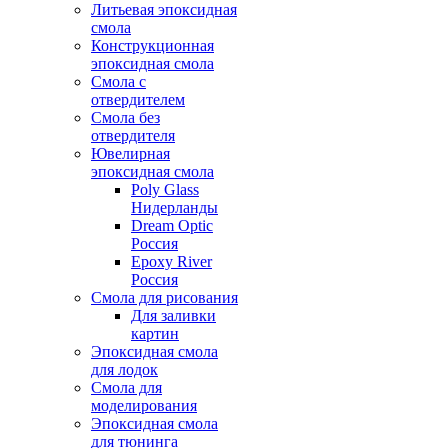
Литьевая эпоксидная
смола
Конструкционная
эпоксидная смола
Смола с
отвердителем
Смола без
отвердителя
Ювелирная
эпоксидная смола
Poly Glass
Нидерланды
Dream Optic
Россия
Epoxy River
Россия
Смола для рисования
Для заливки
картин
Эпоксидная смола
для лодок
Смола для
моделирования
Эпоксидная смола
для тюнинга