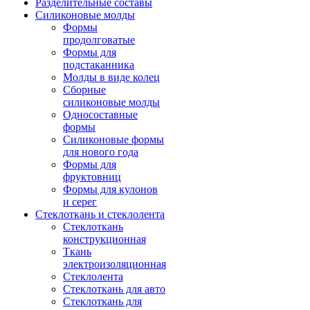
Разделительные составы
Силиконовые молды
Формы
продолговатые
Формы для
подстаканника
Молды в виде колец
Сборные
силиконовые молды
Односоставные
формы
Силиконовые формы
для нового года
Формы для
фруктовниц
Формы для кулонов
и серег
Стеклоткань и стеклолента
Стеклоткань
конструкционная
Ткань
электроизоляционная
Стеклолента
Стеклоткань для авто
Стеклоткань для