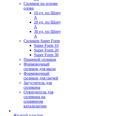
Силикон на основе
олова
10 ед. по Шору
А
20 ед. по Шору
А
30 ед. по Шору
А
Силикон Super Form
Super Form 10
Super Form 20
Super Form 30
Пищевой силикон
Формовочный
силикон для мыла
Формовочный
силикон для свечей
Загуститель для
силикона
Отвердитель для
силикона на
оловянном
катализаторе
Жидкий пластик