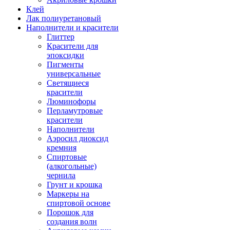
Клей
Лак полиуретановый
Наполнители и красители
Глиттер
Красители для
эпоксидки
Пигменты
универсальные
Светящиеся
красители
Люминофоры
Перламутровые
красители
Наполнители
Аэросил диоксид
кремния
Спиртовые
(алкогольные)
чернила
Грунт и крошка
Маркеры на
спиртовой основе
Порошок для
создания волн