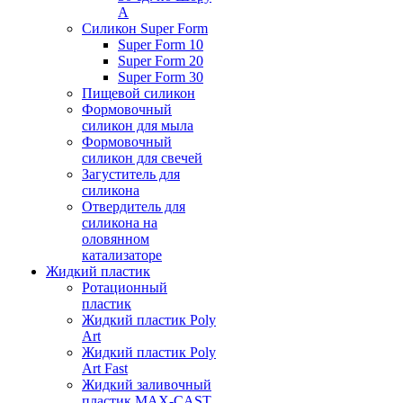
А
Силикон Super Form
Super Form 10
Super Form 20
Super Form 30
Пищевой силикон
Формовочный
силикон для мыла
Формовочный
силикон для свечей
Загуститель для
силикона
Отвердитель для
силикона на
оловянном
катализаторе
Жидкий пластик
Ротационный
пластик
Жидкий пластик Poly
Art
Жидкий пластик Poly
Art Fast
Жидкий заливочный
пластик MAX-CAST