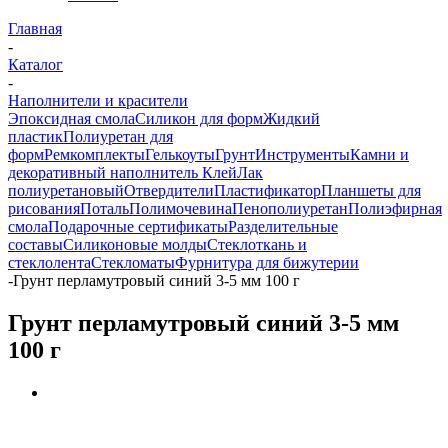
Главная
-
Каталог
-
Наполнители и красители
Эпоксидная смола
Силикон для форм
Жидкий
пластик
Полиуретан для
форм
Ремкомплекты
Гелькоуты
Грунт
Инструменты
Камни и
декоративный наполнитель
Клей
Лак
полиуретановый
Отвердители
Пластификатор
Планшеты для
рисования
Поталь
Полимочевина
Пенополиуретан
Полиэфирная
смола
Подарочные сертификаты
Разделительные
составы
Силиконовые молды
Стеклоткань и
стеклолента
Стекломаты
Фурнитура для бижутерии
-
Грунт перламутровый синий 3-5 мм 100 г
Грунт перламутровый синий 3-5 мм
100 г