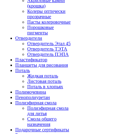
Акриловые камни
(крошка)
Колеры оптически
прозрачные
Пасты колеровочные
Порошковые
пигменты
Отвердители
Отвердитель Этал 45
Отвердитель ТЭТА
Отвердитель ПЭПА
Пластификатор
Планшеты для рисования
Поталь
Жидкая поталь
Листовая поталь
Поталь в хлопьях
Полимочевина
Пенополиуретан
Полиэфирная смола
Полиэфирная смола
для литья
Смола общего
назначения
Подарочные сертификаты