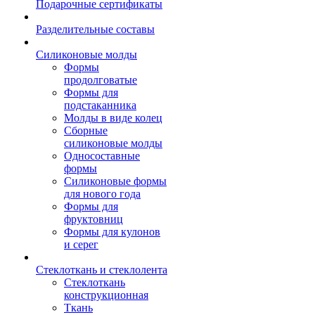
Подарочные сертификаты
Разделительные составы
Силиконовые молды
Формы
продолговатые
Формы для
подстаканника
Молды в виде колец
Сборные
силиконовые молды
Односоставные
формы
Силиконовые формы
для нового года
Формы для
фруктовниц
Формы для кулонов
и серег
Стеклоткань и стеклолента
Стеклоткань
конструкционная
Ткань