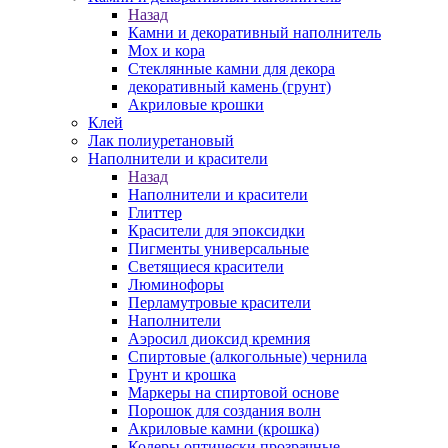
Назад
Камни и декоративный наполнитель
Мох и кора
Стеклянные камни для декора
декоративный камень (грунт)
Акриловые крошки
Клей
Лак полиуретановый
Наполнители и красители
Назад
Наполнители и красители
Глиттер
Красители для эпоксидки
Пигменты универсальные
Светящиеся красители
Люминофоры
Перламутровые красители
Наполнители
Аэросил диоксид кремния
Спиртовые (алкогольные) чернила
Грунт и крошка
Маркеры на спиртовой основе
Порошок для создания волн
Акриловые камни (крошка)
Колеры оптически прозрачные