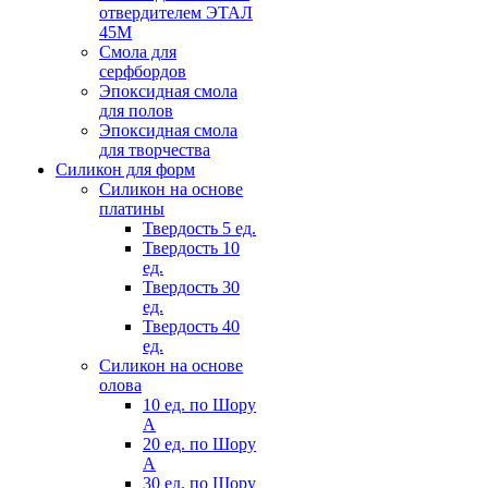
отвердителем ЭТАЛ
45М
Смола для
серфбордов
Эпоксидная смола
для полов
Эпоксидная смола
для творчества
Силикон для форм
Силикон на основе
платины
Твердость 5 ед.
Твердость 10
ед.
Твердость 30
ед.
Твердость 40
ед.
Силикон на основе
олова
10 ед. по Шору
А
20 ед. по Шору
А
30 ед. по Шору