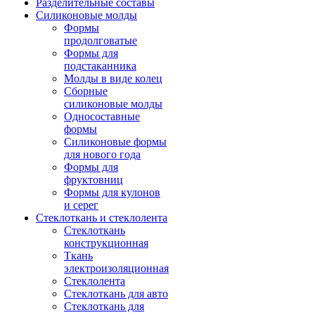
Разделительные составы
Силиконовые молды
Формы
продолговатые
Формы для
подстаканника
Молды в виде колец
Сборные
силиконовые молды
Односоставные
формы
Силиконовые формы
для нового года
Формы для
фруктовниц
Формы для кулонов
и серег
Стеклоткань и стеклолента
Стеклоткань
конструкционная
Ткань
электроизоляционная
Стеклолента
Стеклоткань для авто
Стеклоткань для