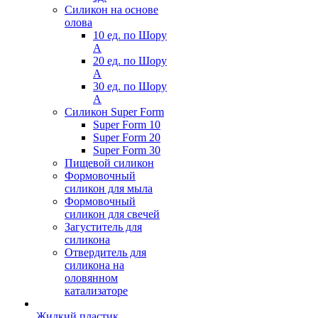
Силикон на основе
олова
10 ед. по Шору
А
20 ед. по Шору
А
30 ед. по Шору
А
Силикон Super Form
Super Form 10
Super Form 20
Super Form 30
Пищевой силикон
Формовочный
силикон для мыла
Формовочный
силикон для свечей
Загуститель для
силикона
Отвердитель для
силикона на
оловянном
катализаторе
Жидкий пластик