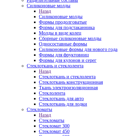
Разделительные составы
Силиконовые молды
Назад
Силиконовые молды
Формы продолговатые
Формы для подстаканника
Молды в виде колец
Сборные силиконовые молды
Односоставные формы
Силиконовые формы для нового года
Формы для фруктовниц
Формы для кулонов и серег
Стеклоткань и стеклолента
Назад
Стеклоткань и стеклолента
Стеклоткань конструкционная
Ткань электроизоляционная
Стеклолента
Стеклоткань для авто
Стеклоткань для лодки
Стекломаты
Назад
Стекломаты
Стекломат 300
Стекломат 450