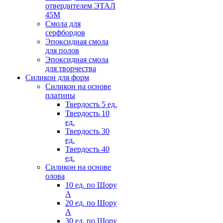
отвердителем ЭТАЛ
45М
Смола для
серфбордов
Эпоксидная смола
для полов
Эпоксидная смола
для творчества
Силикон для форм
Силикон на основе
платины
Твердость 5 ед.
Твердость 10
ед.
Твердость 30
ед.
Твердость 40
ед.
Силикон на основе
олова
10 ед. по Шору
А
20 ед. по Шору
А
30 ед. по Шору