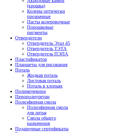
Акриловые камни
(крошка)
Колеры оптически
прозрачные
Пасты колеровочные
Порошковые
пигменты
Отвердители
Отвердитель Этал 45
Отвердитель ТЭТА
Отвердитель ПЭПА
Пластификатор
Планшеты для рисования
Поталь
Жидкая поталь
Листовая поталь
Поталь в хлопьях
Полимочевина
Пенополиуретан
Полиэфирная смола
Полиэфирная смола
для литья
Смола общего
назначения
Подарочные сертификаты