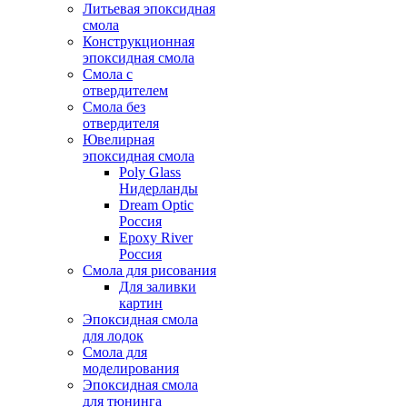
Литьевая эпоксидная
смола
Конструкционная
эпоксидная смола
Смола с
отвердителем
Смола без
отвердителя
Ювелирная
эпоксидная смола
Poly Glass
Нидерланды
Dream Optic
Россия
Epoxy River
Россия
Смола для рисования
Для заливки
картин
Эпоксидная смола
для лодок
Смола для
моделирования
Эпоксидная смола
для тюнинга