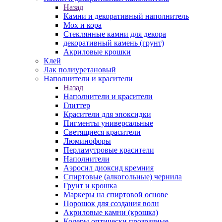
Назад
Камни и декоративный наполнитель
Мох и кора
Стеклянные камни для декора
декоративный камень (грунт)
Акриловые крошки
Клей
Лак полиуретановый
Наполнители и красители
Назад
Наполнители и красители
Глиттер
Красители для эпоксидки
Пигменты универсальные
Светящиеся красители
Люминофоры
Перламутровые красители
Наполнители
Аэросил диоксид кремния
Спиртовые (алкогольные) чернила
Грунт и крошка
Маркеры на спиртовой основе
Порошок для создания волн
Акриловые камни (крошка)
Колеры оптически прозрачные