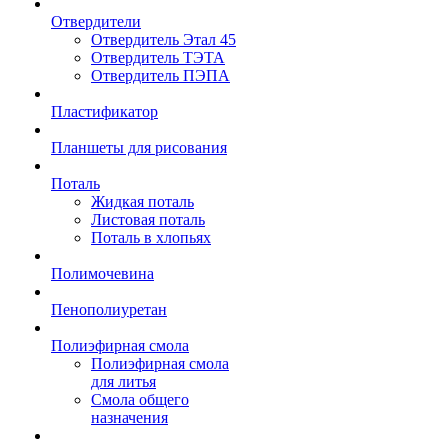
Отвердители
Отвердитель Этал 45
Отвердитель ТЭТА
Отвердитель ПЭПА
Пластификатор
Планшеты для рисования
Поталь
Жидкая поталь
Листовая поталь
Поталь в хлопьях
Полимочевина
Пенополиуретан
Полиэфирная смола
Полиэфирная смола
для литья
Смола общего
назначения