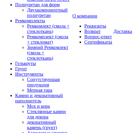
Полиуретан для форм
Двухкомпонентный
полиуретан
О компании
Ремкомплекты
Ремкомлект (смола +
Реквизиты
стеклоткань)
Возврат
Доставка
Ремкомплект (смола
Вопрос-ответ
+ стекломат)
Сертификаты
Зимний Ремкомлект
(смола +
стеклоткань)
Гелькоуты
Грунт
Инструменты
Сопутствующая
продукция
Мерная тара
Камни и декоративный
наполнитель
Мох и кора
Стеклянные камни
для декора
декоративный
камень (грунт)
Акриловые крошки