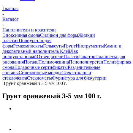
Главная
-
Каталог
-
Наполнители и красители
Эпоксидная смола
Силикон для форм
Жидкий
пластик
Полиуретан для
форм
Ремкомплекты
Гелькоуты
Грунт
Инструменты
Камни и
декоративный наполнитель
Клей
Лак
полиуретановый
Отвердители
Пластификатор
Планшеты для
рисования
Поталь
Полимочевина
Пенополиуретан
Полиэфирная
смола
Подарочные сертификаты
Разделительные
составы
Силиконовые молды
Стеклоткань и
стеклолента
Стекломаты
Фурнитура для бижутерии
-
Грунт оранжевый 3-5 мм 100 г.
Грунт оранжевый 3-5 мм 100 г.