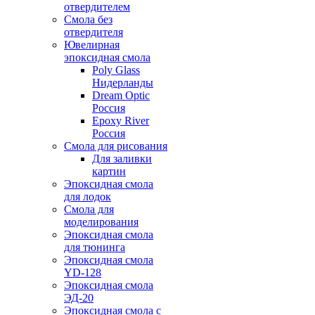
отвердителем
Смола без
отвердителя
Ювелирная
эпоксидная смола
Poly Glass
Нидерланды
Dream Optic
Россия
Epoxy River
Россия
Смола для рисования
Для заливки
картин
Эпоксидная смола
для лодок
Смола для
моделирования
Эпоксидная смола
для тюнинга
Эпоксидная смола
YD-128
Эпоксидная смола
ЭД-20
Эпоксидная смола с