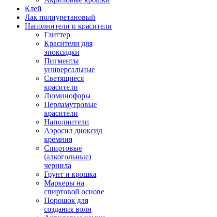
Клей
Лак полиуретановый
Наполнители и красители
Глиттер
Красители для
эпоксидки
Пигменты
универсальные
Светящиеся
красители
Люминофоры
Перламутровые
красители
Наполнители
Аэросил диоксид
кремния
Спиртовые
(алкогольные)
чернила
Грунт и крошка
Маркеры на
спиртовой основе
Порошок для
создания волн