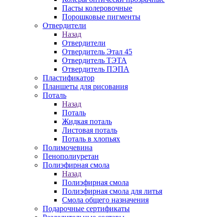
Пасты колеровочные
Порошковые пигменты
Отвердители
Назад
Отвердители
Отвердитель Этал 45
Отвердитель ТЭТА
Отвердитель ПЭПА
Пластификатор
Планшеты для рисования
Поталь
Назад
Поталь
Жидкая поталь
Листовая поталь
Поталь в хлопьях
Полимочевина
Пенополиуретан
Полиэфирная смола
Назад
Полиэфирная смола
Полиэфирная смола для литья
Смола общего назначения
Подарочные сертификаты