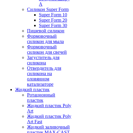
А
Силикон Super Form
Super Form 10
Super Form 20
Super Form 30
Пищевой силикон
Формовочный
силикон для мыла
Формовочный
силикон для свечей
Загуститель для
силикона
Отвердитель для
силикона на
оловянном
катализаторе
Жидкий пластик
Ротационный
пластик
Жидкий пластик Poly
Art
Жидкий пластик Poly
Art Fast
Жидкий заливочный
пластик MAX-CAST