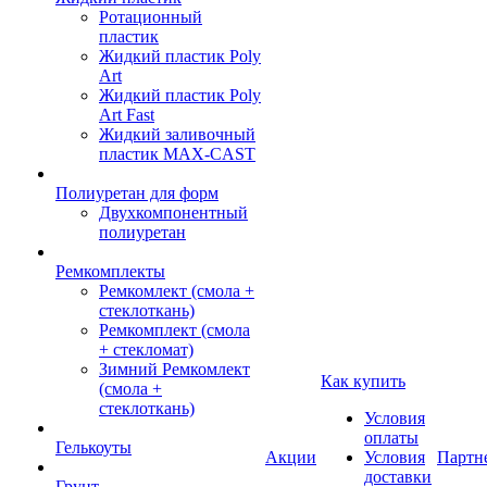
Ротационный
пластик
Жидкий пластик Poly
Art
Жидкий пластик Poly
Art Fast
Жидкий заливочный
пластик MAX-CAST
Полиуретан для форм
Двухкомпонентный
полиуретан
Ремкомплекты
Ремкомлект (смола +
стеклоткань)
Ремкомплект (смола
+ стекломат)
Зимний Ремкомлект
Как купить
(смола +
стеклоткань)
Условия
оплаты
Гелькоуты
Акции
Условия
Партн
доставки
Грунт