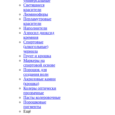
универсальные
Светящиеся
красители
Люминофоры
Перламутровые
красители
Наполнители
Аэросил диоксид
кремния
Спиртовые
(алкогольные)
чернила
Грунт и крошка
Маркеры на
спиртовой основе
Порошок для
создания волн
Акриловые камни
(крошка)
Колеры оптически
прозрачные
Пасты колеровочные
Порошковые
пигменты
Ещё