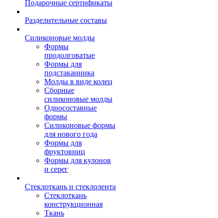
Подарочные сертификаты
Разделительные составы
Силиконовые молды
Формы
продолговатые
Формы для
подстаканника
Молды в виде колец
Сборные
силиконовые молды
Односоставные
формы
Силиконовые формы
для нового года
Формы для
фруктовниц
Формы для кулонов
и серег
Стеклоткань и стеклолента
Стеклоткань
конструкционная
Ткань