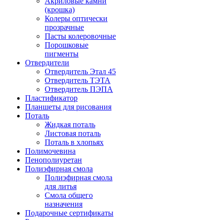
Акриловые камни
(крошка)
Колеры оптически
прозрачные
Пасты колеровочные
Порошковые
пигменты
Отвердители
Отвердитель Этал 45
Отвердитель ТЭТА
Отвердитель ПЭПА
Пластификатор
Планшеты для рисования
Поталь
Жидкая поталь
Листовая поталь
Поталь в хлопьях
Полимочевина
Пенополиуретан
Полиэфирная смола
Полиэфирная смола
для литья
Смола общего
назначения
Подарочные сертификаты