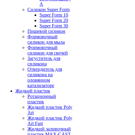
А
Силикон Super Form
Super Form 10
Super Form 20
Super Form 30
Пищевой силикон
Формовочный
силикон для мыла
Формовочный
силикон для свечей
Загуститель для
силикона
Отвердитель для
силикона на
оловянном
катализаторе
Жидкий пластик
Ротационный
пластик
Жидкий пластик Poly
Art
Жидкий пластик Poly
Art Fast
Жидкий заливочный
пластик MAX-CAST