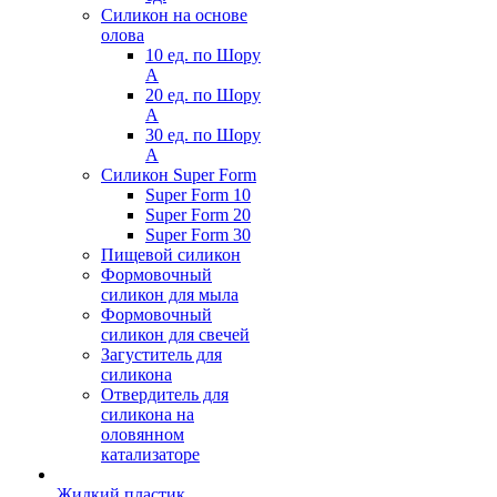
Силикон на основе
олова
10 ед. по Шору
А
20 ед. по Шору
А
30 ед. по Шору
А
Силикон Super Form
Super Form 10
Super Form 20
Super Form 30
Пищевой силикон
Формовочный
силикон для мыла
Формовочный
силикон для свечей
Загуститель для
силикона
Отвердитель для
силикона на
оловянном
катализаторе
Жидкий пластик