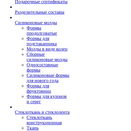
Подарочные сертификаты
Разделительные составы
Силиконовые молды
Формы
продолговатые
Формы для
подстаканника
Молды в виде колец
Сборные
силиконовые молды
Односоставные
формы
Силиконовые формы
для нового года
Формы для
фруктовниц
Формы для кулонов
и серег
Стеклоткань и стеклолента
Стеклоткань
конструкционная
Ткань