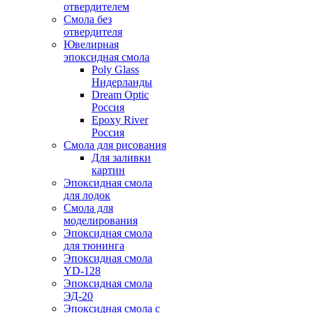
отвердителем
Смола без
отвердителя
Ювелирная
эпоксидная смола
Poly Glass
Нидерланды
Dream Optic
Россия
Epoxy River
Россия
Смола для рисования
Для заливки
картин
Эпоксидная смола
для лодок
Смола для
моделирования
Эпоксидная смола
для тюнинга
Эпоксидная смола
YD-128
Эпоксидная смола
ЭД-20
Эпоксидная смола с