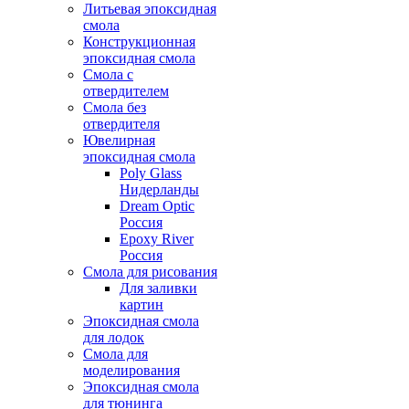
Литьевая эпоксидная
смола
Конструкционная
эпоксидная смола
Смола с
отвердителем
Смола без
отвердителя
Ювелирная
эпоксидная смола
Poly Glass
Нидерланды
Dream Optic
Россия
Epoxy River
Россия
Смола для рисования
Для заливки
картин
Эпоксидная смола
для лодок
Смола для
моделирования
Эпоксидная смола
для тюнинга