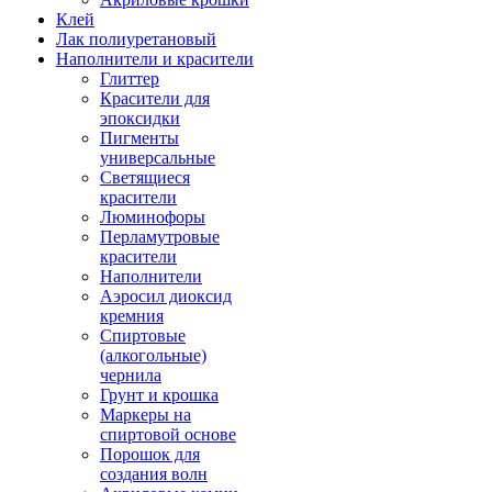
Клей
Лак полиуретановый
Наполнители и красители
Глиттер
Красители для
эпоксидки
Пигменты
универсальные
Светящиеся
красители
Люминофоры
Перламутровые
красители
Наполнители
Аэросил диоксид
кремния
Спиртовые
(алкогольные)
чернила
Грунт и крошка
Маркеры на
спиртовой основе
Порошок для
создания волн