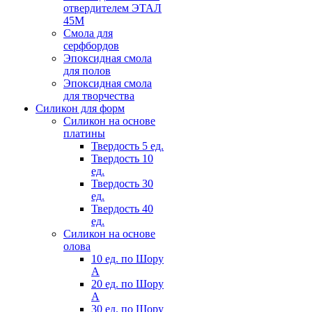
отвердителем ЭТАЛ
45М
Смола для
серфбордов
Эпоксидная смола
для полов
Эпоксидная смола
для творчества
Силикон для форм
Силикон на основе
платины
Твердость 5 ед.
Твердость 10
ед.
Твердость 30
ед.
Твердость 40
ед.
Силикон на основе
олова
10 ед. по Шору
А
20 ед. по Шору
А
30 ед. по Шору