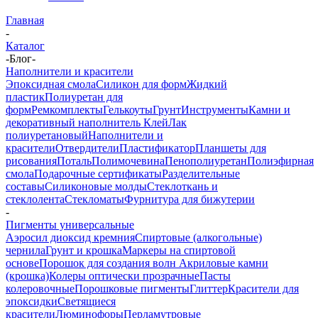
Главная
-
Каталог
-
Блог
-
Наполнители и красители
Эпоксидная смола
Силикон для форм
Жидкий
пластик
Полиуретан для
форм
Ремкомплекты
Гелькоуты
Грунт
Инструменты
Камни и
декоративный наполнитель
Клей
Лак
полиуретановый
Наполнители и
красители
Отвердители
Пластификатор
Планшеты для
рисования
Поталь
Полимочевина
Пенополиуретан
Полиэфирная
смола
Подарочные сертификаты
Разделительные
составы
Силиконовые молды
Стеклоткань и
стеклолента
Стекломаты
Фурнитура для бижутерии
-
Пигменты универсальные
Аэросил диоксид кремния
Спиртовые (алкогольные)
чернила
Грунт и крошка
Маркеры на спиртовой
основе
Порошок для создания волн
Акриловые камни
(крошка)
Колеры оптически прозрачные
Пасты
колеровочные
Порошковые пигменты
Глиттер
Красители для
эпоксидки
Светящиеся
красители
Люминофоры
Перламутровые