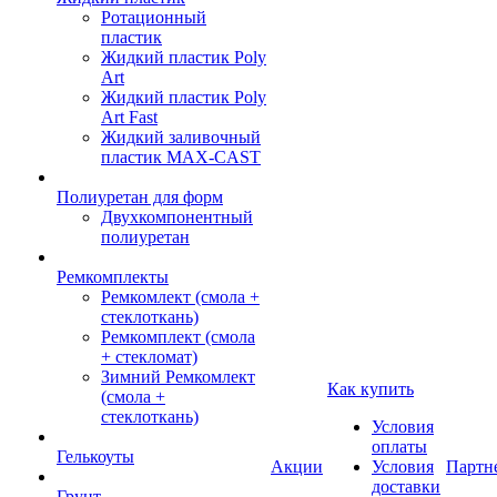
Ротационный
пластик
Жидкий пластик Poly
Art
Жидкий пластик Poly
Art Fast
Жидкий заливочный
пластик MAX-CAST
Полиуретан для форм
Двухкомпонентный
полиуретан
Ремкомплекты
Ремкомлект (смола +
стеклоткань)
Ремкомплект (смола
+ стекломат)
Зимний Ремкомлект
Как купить
(смола +
стеклоткань)
Условия
оплаты
Гелькоуты
Акции
Условия
Партн
доставки
Грунт