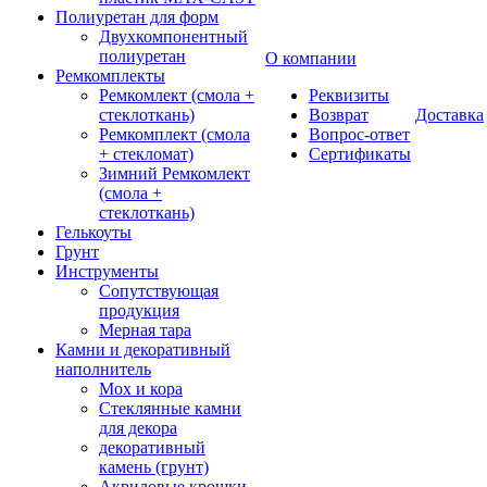
Полиуретан для форм
Двухкомпонентный
полиуретан
О компании
Ремкомплекты
Ремкомлект (смола +
Реквизиты
стеклоткань)
Возврат
Доставка
Ремкомплект (смола
Вопрос-ответ
+ стекломат)
Сертификаты
Зимний Ремкомлект
(смола +
стеклоткань)
Гелькоуты
Грунт
Инструменты
Сопутствующая
продукция
Мерная тара
Камни и декоративный
наполнитель
Мох и кора
Стеклянные камни
для декора
декоративный
камень (грунт)
Акриловые крошки