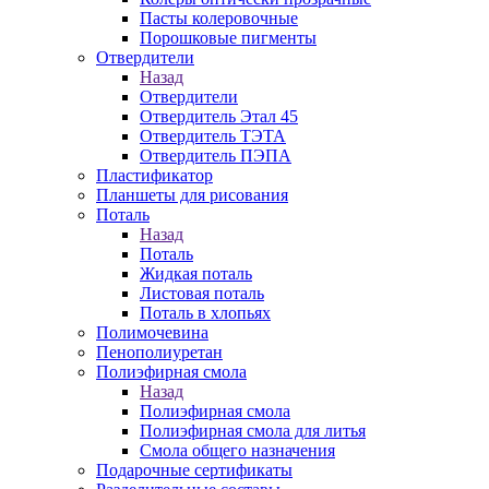
Пасты колеровочные
Порошковые пигменты
Отвердители
Назад
Отвердители
Отвердитель Этал 45
Отвердитель ТЭТА
Отвердитель ПЭПА
Пластификатор
Планшеты для рисования
Поталь
Назад
Поталь
Жидкая поталь
Листовая поталь
Поталь в хлопьях
Полимочевина
Пенополиуретан
Полиэфирная смола
Назад
Полиэфирная смола
Полиэфирная смола для литья
Смола общего назначения
Подарочные сертификаты