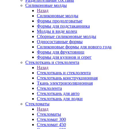
Разделительные составы
Силиконовые молды
Назад
Силиконовые молды
Формы продолговатые
Формы для подстаканника
Молды в виде колец
Сборные силиконовые молды
Односоставные формы
Силиконовые формы для нового года
Формы для фруктовниц
Формы для кулонов и серег
Стеклоткань и стеклолента
Назад
Стеклоткань и стеклолента
Стеклоткань конструкционная
Ткань электроизоляционная
Стеклолента
Стеклоткань для авто
Стеклоткань для лодки
Стекломаты
Назад
Стекломаты
Стекломат 300
Стекломат 450