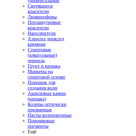
универсальные
Светящиеся
красители
Люминофоры
Перламутровые
красители
Наполнители
Аэросил диоксид
кремния
Спиртовые
(алкогольные)
чернила
Грунт и крошка
Маркеры на
спиртовой основе
Порошок для
создания волн
Акриловые камни
(крошка)
Колеры оптически
прозрачные
Пасты колеровочные
Порошковые
пигменты
Ещё