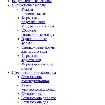
Разделительные составы
Силиконовые молды
Формы
продолговатые
Формы для
подстаканника
Молды в виде колец
Сборные
силиконовые молды
Односоставные
формы
Силиконовые формы
для нового года
Формы для
фруктовниц
Формы для кулонов
и серег
Стеклоткань и стеклолента
Стеклоткань
конструкционная
Ткань
электроизоляционная
Стеклолента
Стеклоткань для авто
Стеклоткань для