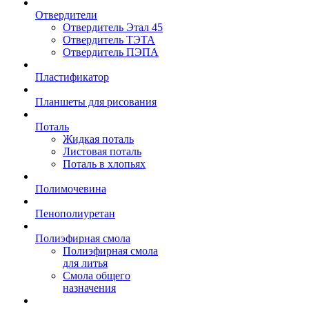
Отвердители
Отвердитель Этал 45
Отвердитель ТЭТА
Отвердитель ПЭПА
Пластификатор
Планшеты для рисования
Поталь
Жидкая поталь
Листовая поталь
Поталь в хлопьях
Полимочевина
Пенополиуретан
Полиэфирная смола
Полиэфирная смола
для литья
Смола общего
назначения