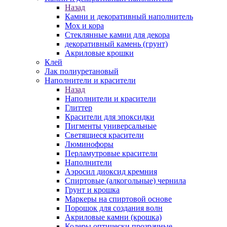
Назад
Камни и декоративный наполнитель
Мох и кора
Стеклянные камни для декора
декоративный камень (грунт)
Акриловые крошки
Клей
Лак полиуретановый
Наполнители и красители
Назад
Наполнители и красители
Глиттер
Красители для эпоксидки
Пигменты универсальные
Светящиеся красители
Люминофоры
Перламутровые красители
Наполнители
Аэросил диоксид кремния
Спиртовые (алкогольные) чернила
Грунт и крошка
Маркеры на спиртовой основе
Порошок для создания волн
Акриловые камни (крошка)
Колеры оптически прозрачные