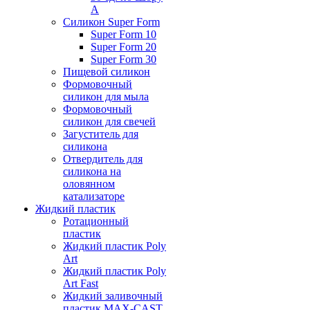
А
Силикон Super Form
Super Form 10
Super Form 20
Super Form 30
Пищевой силикон
Формовочный
силикон для мыла
Формовочный
силикон для свечей
Загуститель для
силикона
Отвердитель для
силикона на
оловянном
катализаторе
Жидкий пластик
Ротационный
пластик
Жидкий пластик Poly
Art
Жидкий пластик Poly
Art Fast
Жидкий заливочный
пластик MAX-CAST