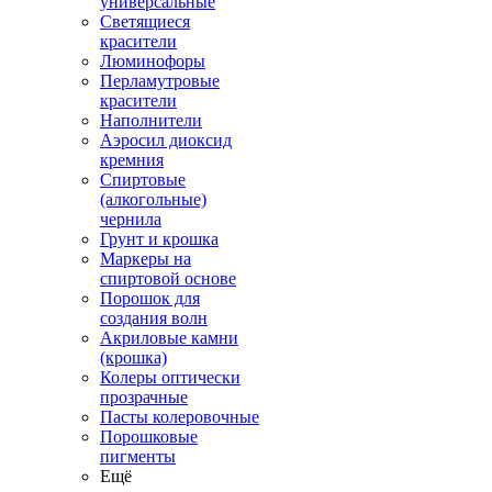
универсальные
Светящиеся
красители
Люминофоры
Перламутровые
красители
Наполнители
Аэросил диоксид
кремния
Спиртовые
(алкогольные)
чернила
Грунт и крошка
Маркеры на
спиртовой основе
Порошок для
создания волн
Акриловые камни
(крошка)
Колеры оптически
прозрачные
Пасты колеровочные
Порошковые
пигменты
Ещё