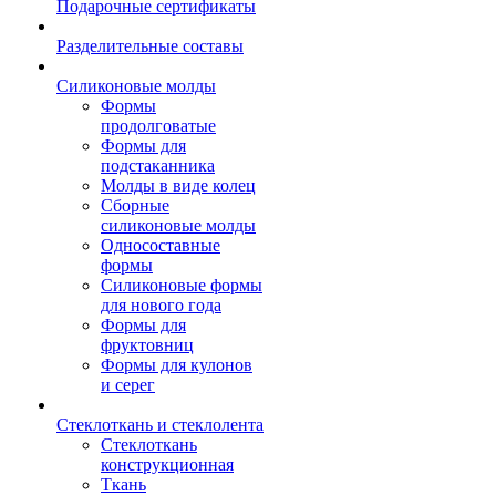
Подарочные сертификаты
Разделительные составы
Силиконовые молды
Формы
продолговатые
Формы для
подстаканника
Молды в виде колец
Сборные
силиконовые молды
Односоставные
формы
Силиконовые формы
для нового года
Формы для
фруктовниц
Формы для кулонов
и серег
Стеклоткань и стеклолента
Стеклоткань
конструкционная
Ткань