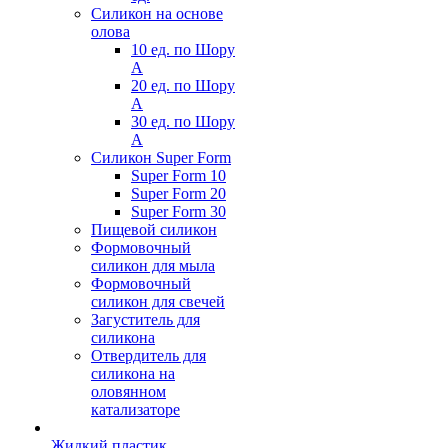
Силикон на основе
олова
10 ед. по Шору
А
20 ед. по Шору
А
30 ед. по Шору
А
Силикон Super Form
Super Form 10
Super Form 20
Super Form 30
Пищевой силикон
Формовочный
силикон для мыла
Формовочный
силикон для свечей
Загуститель для
силикона
Отвердитель для
силикона на
оловянном
катализаторе
Жидкий пластик