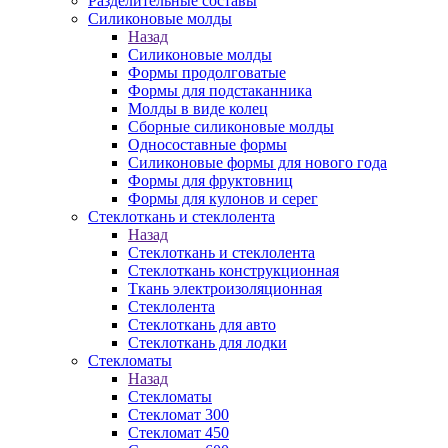
Разделительные составы
Силиконовые молды
Назад
Силиконовые молды
Формы продолговатые
Формы для подстаканника
Молды в виде колец
Сборные силиконовые молды
Односоставные формы
Силиконовые формы для нового года
Формы для фруктовниц
Формы для кулонов и серег
Стеклоткань и стеклолента
Назад
Стеклоткань и стеклолента
Стеклоткань конструкционная
Ткань электроизоляционная
Стеклолента
Стеклоткань для авто
Стеклоткань для лодки
Стекломаты
Назад
Стекломаты
Стекломат 300
Стекломат 450