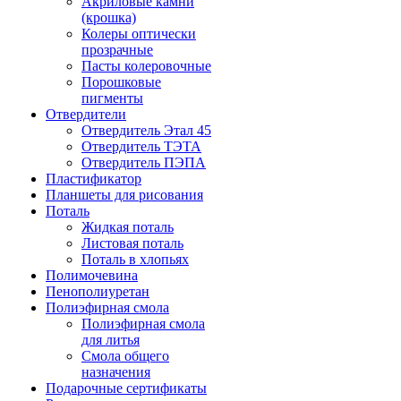
Акриловые камни
(крошка)
Колеры оптически
прозрачные
Пасты колеровочные
Порошковые
пигменты
Отвердители
Отвердитель Этал 45
Отвердитель ТЭТА
Отвердитель ПЭПА
Пластификатор
Планшеты для рисования
Поталь
Жидкая поталь
Листовая поталь
Поталь в хлопьях
Полимочевина
Пенополиуретан
Полиэфирная смола
Полиэфирная смола
для литья
Смола общего
назначения
Подарочные сертификаты