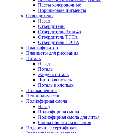
Пасты колеровочные
Порошковые пигменты
Отвердители
Назад
Отвердители
Отвердитель Этал 45
Отвердитель ТЭТА
Отвердитель ПЭПА
Пластификатор
Планшеты для рисования
Поталь
Назад
Поталь
Жидкая поталь
Листовая поталь
Поталь в хлопьях
Полимочевина
Пенополиуретан
Полиэфирная смола
Назад
Полиэфирная смола
Полиэфирная смола для литья
Смола общего назначения
Подарочные сертификаты