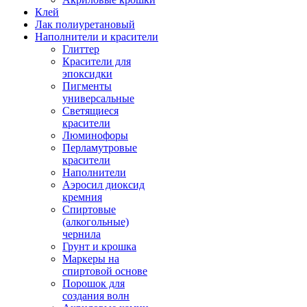
Клей
Лак полиуретановый
Наполнители и красители
Глиттер
Красители для
эпоксидки
Пигменты
универсальные
Светящиеся
красители
Люминофоры
Перламутровые
красители
Наполнители
Аэросил диоксид
кремния
Спиртовые
(алкогольные)
чернила
Грунт и крошка
Маркеры на
спиртовой основе
Порошок для
создания волн