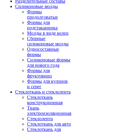
Разделительные составы
Силиконовые молды
Формы
продолговатые
Формы для
подстаканника
Молды в виде колец
Сборные
силиконовые молды
Односоставные
формы
Силиконовые формы
для нового года
Формы для
фруктовниц
Формы для кулонов
и серег
Стеклоткань и стеклолента
Стеклоткань
конструкционная
Ткань
электроизоляционная
Стеклолента
Стеклоткань для авто
Стеклоткань для