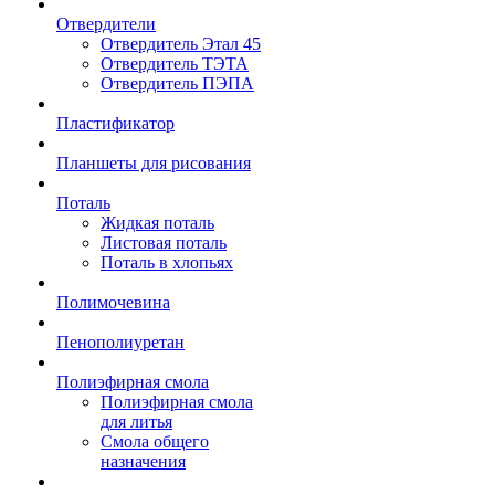
Отвердители
Отвердитель Этал 45
Отвердитель ТЭТА
Отвердитель ПЭПА
Пластификатор
Планшеты для рисования
Поталь
Жидкая поталь
Листовая поталь
Поталь в хлопьях
Полимочевина
Пенополиуретан
Полиэфирная смола
Полиэфирная смола
для литья
Смола общего
назначения