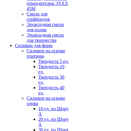
отвердителем ЭТАЛ
45М
Смола для
серфбордов
Эпоксидная смола
для полов
Эпоксидная смола
для творчества
Силикон для форм
Силикон на основе
платины
Твердость 5 ед.
Твердость 10
ед.
Твердость 30
ед.
Твердость 40
ед.
Силикон на основе
олова
10 ед. по Шору
А
20 ед. по Шору
А
30 ед. по Шору