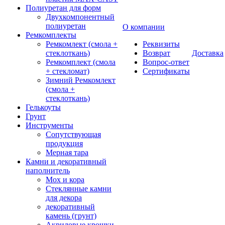
Полиуретан для форм
Двухкомпонентный
полиуретан
О компании
Ремкомплекты
Ремкомлект (смола +
Реквизиты
стеклоткань)
Возврат
Доставка
Ремкомплект (смола
Вопрос-ответ
+ стекломат)
Сертификаты
Зимний Ремкомлект
(смола +
стеклоткань)
Гелькоуты
Грунт
Инструменты
Сопутствующая
продукция
Мерная тара
Камни и декоративный
наполнитель
Мох и кора
Стеклянные камни
для декора
декоративный
камень (грунт)
Акриловые крошки