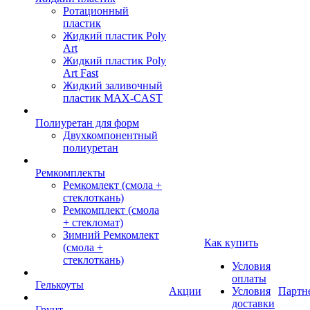
Ротационный
пластик
Жидкий пластик Poly
Art
Жидкий пластик Poly
Art Fast
Жидкий заливочный
пластик MAX-CAST
Полиуретан для форм
Двухкомпонентный
полиуретан
Ремкомплекты
Ремкомлект (смола +
стеклоткань)
Ремкомплект (смола
+ стекломат)
Зимний Ремкомлект
Как купить
(смола +
стеклоткань)
Условия
оплаты
Гелькоуты
Акции
Условия
Партн
доставки
Грунт