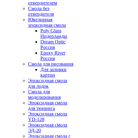
отвердителем
Смола без
отвердителя
Ювелирная
эпоксидная смола
Poly Glass
Нидерланды
Dream Optic
Россия
Epoxy River
Россия
Смола для рисования
Для заливки
картин
Эпоксидная смола
для лодок
Смола для
моделирования
Эпоксидная смола
для тюнинга
Эпоксидная смола
YD-128
Эпоксидная смола
ЭД-20
Эпоксидная смола с