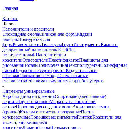
Главная
-
Каталог
-
Блог
-
Наполнители и красители
Эпоксидная смола
Силикон для форм
Жидкий
пластик
Полиуретан для
форм
Ремкомплекты
Гелькоуты
Грунт
Инструменты
Камни и
декоративный наполнитель
Клей
Лак
полиуретановый
Наполнители и
красители
Отвердители
Пластификатор
Планшеты для
рисования
Поталь
Полимочевина
Пенополиуретан
Полиэфирная
смола
Подарочные сертификаты
Разделительные
составы
Силиконовые молды
Стеклоткань и
стеклолента
Стекломаты
Фурнитура для бижутерии
-
Пигменты универсальные
Аэросил диоксид кремния
Спиртовые (алкогольные)
чернила
Грунт и крошка
Маркеры на спиртовой
основе
Порошок для создания волн
Акриловые камни
(крошка)
Колеры оптически прозрачные
Пасты
колеровочные
Порошковые пигменты
Глиттер
Красители для
эпоксидки
Светящиеся
красители
Люминофоры
Перламутровые