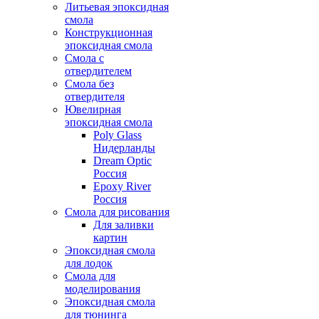
Литьевая эпоксидная
смола
Конструкционная
эпоксидная смола
Смола с
отвердителем
Смола без
отвердителя
Ювелирная
эпоксидная смола
Poly Glass
Нидерланды
Dream Optic
Россия
Epoxy River
Россия
Смола для рисования
Для заливки
картин
Эпоксидная смола
для лодок
Смола для
моделирования
Эпоксидная смола
для тюнинга