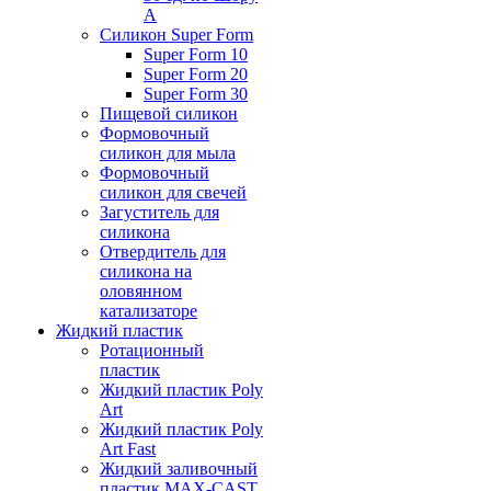
А
Силикон Super Form
Super Form 10
Super Form 20
Super Form 30
Пищевой силикон
Формовочный
силикон для мыла
Формовочный
силикон для свечей
Загуститель для
силикона
Отвердитель для
силикона на
оловянном
катализаторе
Жидкий пластик
Ротационный
пластик
Жидкий пластик Poly
Art
Жидкий пластик Poly
Art Fast
Жидкий заливочный
пластик MAX-CAST