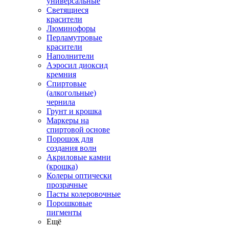
универсальные
Светящиеся
красители
Люминофоры
Перламутровые
красители
Наполнители
Аэросил диоксид
кремния
Спиртовые
(алкогольные)
чернила
Грунт и крошка
Маркеры на
спиртовой основе
Порошок для
создания волн
Акриловые камни
(крошка)
Колеры оптически
прозрачные
Пасты колеровочные
Порошковые
пигменты
Ещё