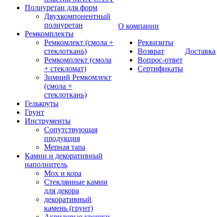
Полиуретан для форм
Двухкомпонентный
полиуретан
О компании
Ремкомплекты
Ремкомлект (смола +
Реквизиты
стеклоткань)
Возврат
Доставка
Ремкомплект (смола
Вопрос-ответ
+ стекломат)
Сертификаты
Зимний Ремкомлект
(смола +
стеклоткань)
Гелькоуты
Грунт
Инструменты
Сопутствующая
продукция
Мерная тара
Камни и декоративный
наполнитель
Мох и кора
Стеклянные камни
для декора
декоративный
камень (грунт)
Акриловые крошки