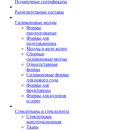
Подарочные сертификаты
Разделительные составы
Силиконовые молды
Формы
продолговатые
Формы для
подстаканника
Молды в виде колец
Сборные
силиконовые молды
Односоставные
формы
Силиконовые формы
для нового года
Формы для
фруктовниц
Формы для кулонов
и серег
Стеклоткань и стеклолента
Стеклоткань
конструкционная
Ткань