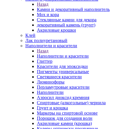
Назад
Камни и декоративный наполнитель
Мох и кора
Стеклянные камни для декора
декоративный камень (грунт)
Акриловые крошки
Клей
Лак полиуретановый
Наполнители и красители
Назад
Наполнители и красители
Глиттер
Красители для эпоксидки
Пигменты универсальные
Светящиеся красители
Люминофоры
Перламутровые красители
Наполнители
Аэросил диоксид кремния
Спиртовые (алкогольные) чернила
Грунт и крошка
Маркеры на спиртовой основе
Порошок для создания волн
Акриловые камни (крошка)
Колеры оптически прозрачные