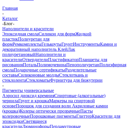
Главная
-
Каталог
-
Блог
-
Наполнители и красители
Эпоксидная смола
Силикон для форм
Жидкий
пластик
Полиуретан для
форм
Ремкомплекты
Гелькоуты
Грунт
Инструменты
Камни и
декоративный наполнитель
Клей
Лак
полиуретановый
Наполнители и
красители
Отвердители
Пластификатор
Планшеты для
рисования
Поталь
Полимочевина
Пенополиуретан
Полиэфирная
смола
Подарочные сертификаты
Разделительные
составы
Силиконовые молды
Стеклоткань и
стеклолента
Стекломаты
Фурнитура для бижутерии
-
Пигменты универсальные
Аэросил диоксид кремния
Спиртовые (алкогольные)
чернила
Грунт и крошка
Маркеры на спиртовой
основе
Порошок для создания волн
Акриловые камни
(крошка)
Колеры оптически прозрачные
Пасты
колеровочные
Порошковые пигменты
Глиттер
Красители для
эпоксидки
Светящиеся
красители
Люминофоры
Перламутровые