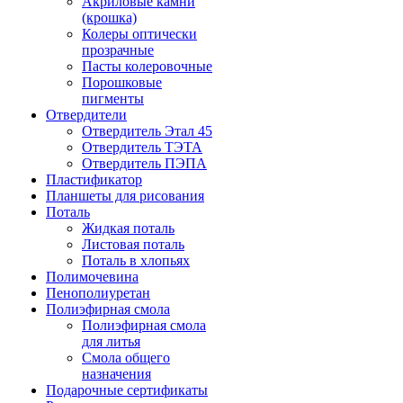
Акриловые камни
(крошка)
Колеры оптически
прозрачные
Пасты колеровочные
Порошковые
пигменты
Отвердители
Отвердитель Этал 45
Отвердитель ТЭТА
Отвердитель ПЭПА
Пластификатор
Планшеты для рисования
Поталь
Жидкая поталь
Листовая поталь
Поталь в хлопьях
Полимочевина
Пенополиуретан
Полиэфирная смола
Полиэфирная смола
для литья
Смола общего
назначения
Подарочные сертификаты