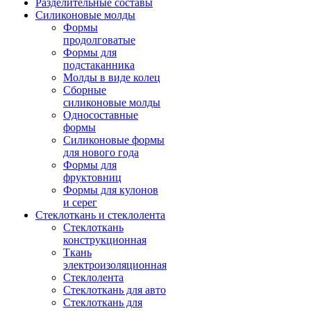
Разделительные составы
Силиконовые молды
Формы
продолговатые
Формы для
подстаканника
Молды в виде колец
Сборные
силиконовые молды
Односоставные
формы
Силиконовые формы
для нового года
Формы для
фруктовниц
Формы для кулонов
и серег
Стеклоткань и стеклолента
Стеклоткань
конструкционная
Ткань
электроизоляционная
Стеклолента
Стеклоткань для авто
Стеклоткань для