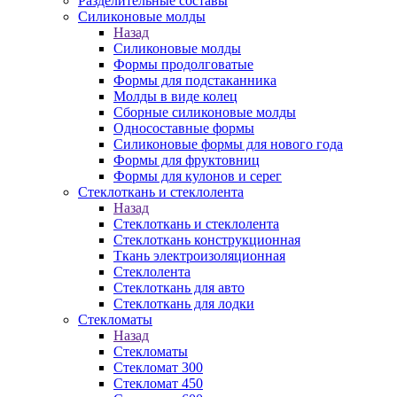
Разделительные составы
Силиконовые молды
Назад
Силиконовые молды
Формы продолговатые
Формы для подстаканника
Молды в виде колец
Сборные силиконовые молды
Односоставные формы
Силиконовые формы для нового года
Формы для фруктовниц
Формы для кулонов и серег
Стеклоткань и стеклолента
Назад
Стеклоткань и стеклолента
Стеклоткань конструкционная
Ткань электроизоляционная
Стеклолента
Стеклоткань для авто
Стеклоткань для лодки
Стекломаты
Назад
Стекломаты
Стекломат 300
Стекломат 450