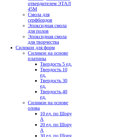
отвердителем ЭТАЛ
45М
Смола для
серфбордов
Эпоксидная смола
для полов
Эпоксидная смола
для творчества
Силикон для форм
Силикон на основе
платины
Твердость 5 ед.
Твердость 10
ед.
Твердость 30
ед.
Твердость 40
ед.
Силикон на основе
олова
10 ед. по Шору
А
20 ед. по Шору
А
30 ед. по Шору