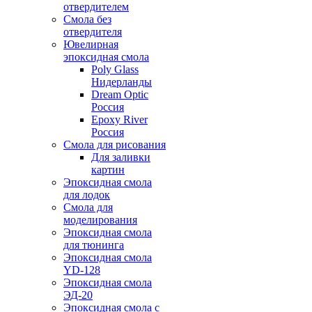
отвердителем
Смола без
отвердителя
Ювелирная
эпоксидная смола
Poly Glass
Нидерланды
Dream Optic
Россия
Epoxy River
Россия
Смола для рисования
Для заливки
картин
Эпоксидная смола
для лодок
Смола для
моделирования
Эпоксидная смола
для тюнинга
Эпоксидная смола
YD-128
Эпоксидная смола
ЭД-20
Эпоксидная смола с