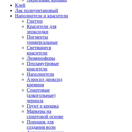
Клей
Лак полиуретановый
Наполнители и красители
Глиттер
Красители для
эпоксидки
Пигменты
универсальные
Светящиеся
красители
Люминофоры
Перламутровые
красители
Наполнители
Аэросил диоксид
кремния
Спиртовые
(алкогольные)
чернила
Грунт и крошка
Маркеры на
спиртовой основе
Порошок для
создания волн