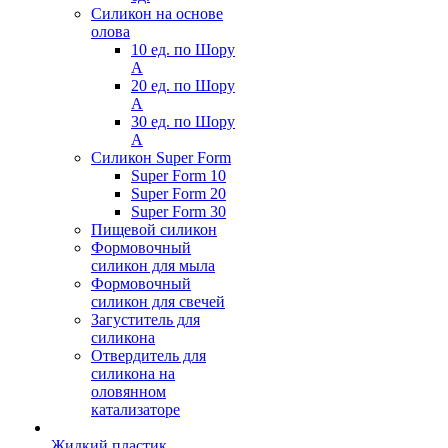
Силикон на основе
олова
10 ед. по Шору
А
20 ед. по Шору
А
30 ед. по Шору
А
Силикон Super Form
Super Form 10
Super Form 20
Super Form 30
Пищевой силикон
Формовочный
силикон для мыла
Формовочный
силикон для свечей
Загуститель для
силикона
Отвердитель для
силикона на
оловянном
катализаторе
Жидкий пластик