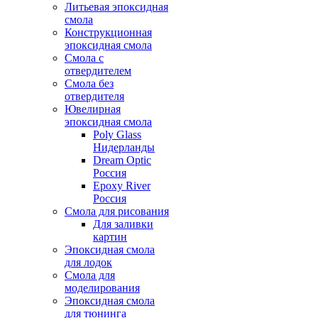
Литьевая эпоксидная
смола
Конструкционная
эпоксидная смола
Смола с
отвердителем
Смола без
отвердителя
Ювелирная
эпоксидная смола
Poly Glass
Нидерланды
Dream Optic
Россия
Epoxy River
Россия
Смола для рисования
Для заливки
картин
Эпоксидная смола
для лодок
Смола для
моделирования
Эпоксидная смола
для тюнинга