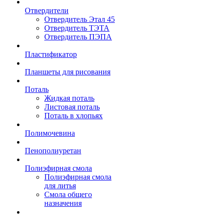
Отвердители
Отвердитель Этал 45
Отвердитель ТЭТА
Отвердитель ПЭПА
Пластификатор
Планшеты для рисования
Поталь
Жидкая поталь
Листовая поталь
Поталь в хлопьях
Полимочевина
Пенополиуретан
Полиэфирная смола
Полиэфирная смола
для литья
Смола общего
назначения