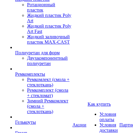
Ротационный
пластик
Жидкий пластик Poly
Art
Жидкий пластик Poly
Art Fast
Жидкий заливочный
пластик MAX-CAST
Полиуретан для форм
Двухкомпонентный
полиуретан
Ремкомплекты
Ремкомлект (смола +
стеклоткань)
Ремкомплект (смола
+ стекломат)
Зимний Ремкомлект
Как купить
(смола +
стеклоткань)
Условия
оплаты
Гелькоуты
Акции
Условия
Партн
доставки
Грунт