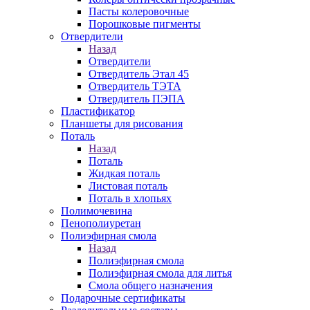
Пасты колеровочные
Порошковые пигменты
Отвердители
Назад
Отвердители
Отвердитель Этал 45
Отвердитель ТЭТА
Отвердитель ПЭПА
Пластификатор
Планшеты для рисования
Поталь
Назад
Поталь
Жидкая поталь
Листовая поталь
Поталь в хлопьях
Полимочевина
Пенополиуретан
Полиэфирная смола
Назад
Полиэфирная смола
Полиэфирная смола для литья
Смола общего назначения
Подарочные сертификаты