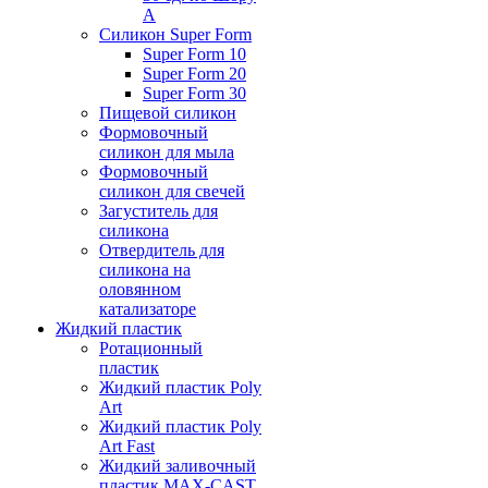
А
Силикон Super Form
Super Form 10
Super Form 20
Super Form 30
Пищевой силикон
Формовочный
силикон для мыла
Формовочный
силикон для свечей
Загуститель для
силикона
Отвердитель для
силикона на
оловянном
катализаторе
Жидкий пластик
Ротационный
пластик
Жидкий пластик Poly
Art
Жидкий пластик Poly
Art Fast
Жидкий заливочный
пластик MAX-CAST