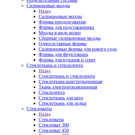
Разделительные составы
Силиконовые молды
Назад
Силиконовые молды
Формы продолговатые
Формы для подстаканника
Молды в виде колец
Сборные силиконовые молды
Односоставные формы
Силиконовые формы для нового года
Формы для фруктовниц
Формы для кулонов и серег
Стеклоткань и стеклолента
Назад
Стеклоткань и стеклолента
Стеклоткань конструкционная
Ткань электроизоляционная
Стеклолента
Стеклоткань для авто
Стеклоткань для лодки
Стекломаты
Назад
Стекломаты
Стекломат 300
Стекломат 450