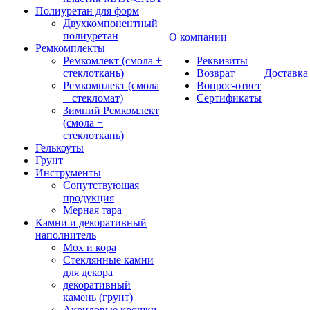
Полиуретан для форм
Двухкомпонентный
полиуретан
О компании
Ремкомплекты
Ремкомлект (смола +
Реквизиты
стеклоткань)
Возврат
Доставка
Ремкомплект (смола
Вопрос-ответ
+ стекломат)
Сертификаты
Зимний Ремкомлект
(смола +
стеклоткань)
Гелькоуты
Грунт
Инструменты
Сопутствующая
продукция
Мерная тара
Камни и декоративный
наполнитель
Мох и кора
Стеклянные камни
для декора
декоративный
камень (грунт)
Акриловые крошки