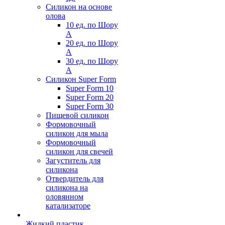
Силикон на основе
олова
10 ед. по Шору
А
20 ед. по Шору
А
30 ед. по Шору
А
Силикон Super Form
Super Form 10
Super Form 20
Super Form 30
Пищевой силикон
Формовочный
силикон для мыла
Формовочный
силикон для свечей
Загуститель для
силикона
Отвердитель для
силикона на
оловянном
катализаторе
Жидкий пластик