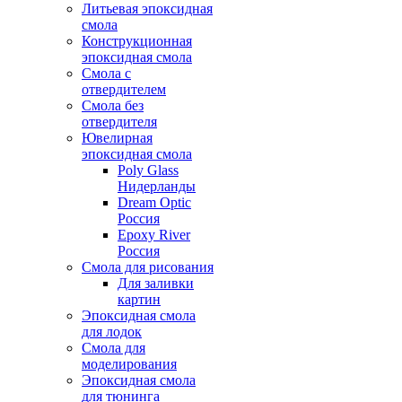
Литьевая эпоксидная
смола
Конструкционная
эпоксидная смола
Смола с
отвердителем
Смола без
отвердителя
Ювелирная
эпоксидная смола
Poly Glass
Нидерланды
Dream Optic
Россия
Epoxy River
Россия
Смола для рисования
Для заливки
картин
Эпоксидная смола
для лодок
Смола для
моделирования
Эпоксидная смола
для тюнинга