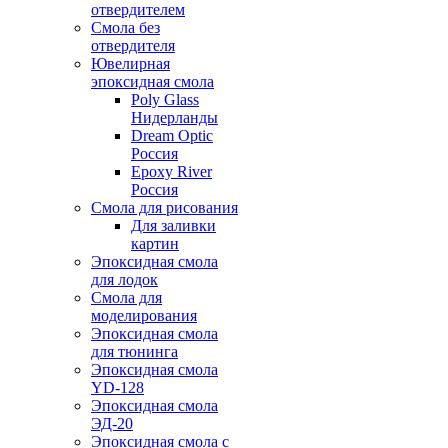
отвердителем
Смола без
отвердителя
Ювелирная
эпоксидная смола
Poly Glass
Нидерланды
Dream Optic
Россия
Epoxy River
Россия
Смола для рисования
Для заливки
картин
Эпоксидная смола
для лодок
Смола для
моделирования
Эпоксидная смола
для тюнинга
Эпоксидная смола
YD-128
Эпоксидная смола
ЭД-20
Эпоксидная смола с