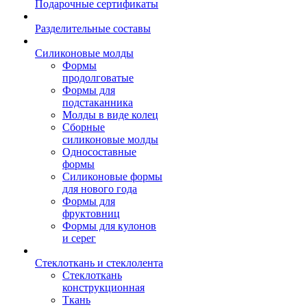
Подарочные сертификаты
Разделительные составы
Силиконовые молды
Формы
продолговатые
Формы для
подстаканника
Молды в виде колец
Сборные
силиконовые молды
Односоставные
формы
Силиконовые формы
для нового года
Формы для
фруктовниц
Формы для кулонов
и серег
Стеклоткань и стеклолента
Стеклоткань
конструкционная
Ткань