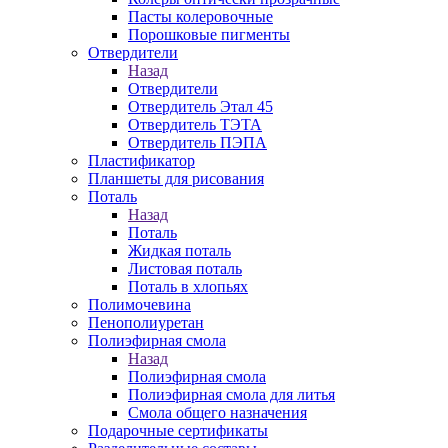
Пасты колеровочные
Порошковые пигменты
Отвердители
Назад
Отвердители
Отвердитель Этал 45
Отвердитель ТЭТА
Отвердитель ПЭПА
Пластификатор
Планшеты для рисования
Поталь
Назад
Поталь
Жидкая поталь
Листовая поталь
Поталь в хлопьях
Полимочевина
Пенополиуретан
Полиэфирная смола
Назад
Полиэфирная смола
Полиэфирная смола для литья
Смола общего назначения
Подарочные сертификаты