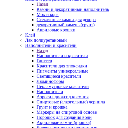
Назад
Камни и декоративный наполнитель
Мох и кора
Стеклянные камни для декора
декоративный камень (грунт)
Акриловые крошки
Клей
Лак полиуретановый
Наполнители и красители
Назад
Наполнители и красители
Глиттер
Красители для эпоксидки
Пигменты универсальные
Светящиеся красители
Люминофоры
Перламутровые красители
Наполнители
Аэросил диоксид кремния
Спиртовые (алкогольные) чернила
Грунт и крошка
Маркеры на спиртовой основе
Порошок для создания волн
Акриловые камни (крошка)
Колеры оптически прозрачные