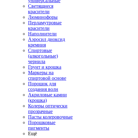
универсальные
Светящиеся
красители
Люминофоры
Перламутровые
красители
Наполнители
Аэросил диоксид
кремния
Спиртовые
(алкогольные)
чернила
Грунт и крошка
Маркеры на
спиртовой основе
Порошок для
создания волн
Акриловые камни
(крошка)
Колеры оптически
прозрачные
Пасты колеровочные
Порошковые
пигменты
Ещё