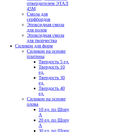
отвердителем ЭТАЛ
45М
Смола для
серфбордов
Эпоксидная смола
для полов
Эпоксидная смола
для творчества
Силикон для форм
Силикон на основе
платины
Твердость 5 ед.
Твердость 10
ед.
Твердость 30
ед.
Твердость 40
ед.
Силикон на основе
олова
10 ед. по Шору
А
20 ед. по Шору
А
30 ед. по Шору