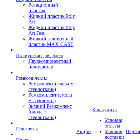
Ротационный
пластик
Жидкий пластик Poly
Art
Жидкий пластик Poly
Art Fast
Жидкий заливочный
пластик MAX-CAST
Полиуретан для форм
Двухкомпонентный
полиуретан
Ремкомплекты
Ремкомлект (смола +
стеклоткань)
Ремкомплект (смола
+ стекломат)
Зимний Ремкомлект
Как купить
(смола +
стеклоткань)
Условия
оплаты
Гелькоуты
Акции
Условия
Партн
доставки
Грунт