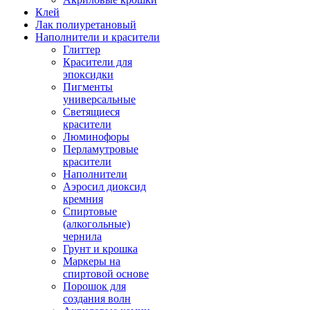
Клей
Лак полиуретановый
Наполнители и красители
Глиттер
Красители для
эпоксидки
Пигменты
универсальные
Светящиеся
красители
Люминофоры
Перламутровые
красители
Наполнители
Аэросил диоксид
кремния
Спиртовые
(алкогольные)
чернила
Грунт и крошка
Маркеры на
спиртовой основе
Порошок для
создания волн