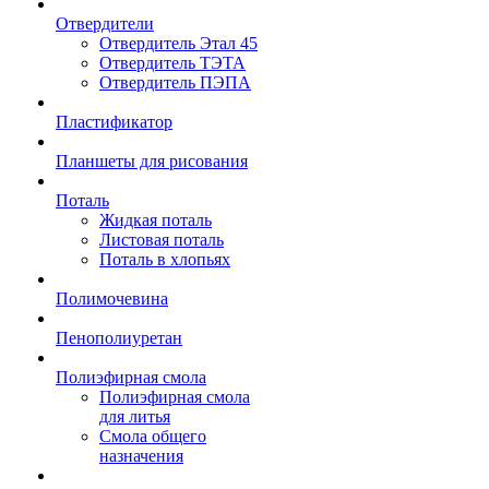
Отвердители
Отвердитель Этал 45
Отвердитель ТЭТА
Отвердитель ПЭПА
Пластификатор
Планшеты для рисования
Поталь
Жидкая поталь
Листовая поталь
Поталь в хлопьях
Полимочевина
Пенополиуретан
Полиэфирная смола
Полиэфирная смола
для литья
Смола общего
назначения