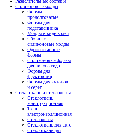
Разделительные составы
Силиконовые молды
Формы
продолговатые
Формы для
подстаканника
Молды в виде колец
Сборные
силиконовые молды
Односоставные
формы
Силиконовые формы
для нового года
Формы для
фруктовниц
Формы для кулонов
и серег
Стеклоткань и стеклолента
Стеклоткань
конструкционная
Ткань
электроизоляционная
Стеклолента
Стеклоткань для авто
Стеклоткань для