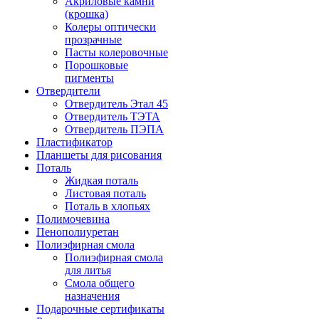
Акриловые камни
(крошка)
Колеры оптически
прозрачные
Пасты колеровочные
Порошковые
пигменты
Отвердители
Отвердитель Этал 45
Отвердитель ТЭТА
Отвердитель ПЭПА
Пластификатор
Планшеты для рисования
Поталь
Жидкая поталь
Листовая поталь
Поталь в хлопьях
Полимочевина
Пенополиуретан
Полиэфирная смола
Полиэфирная смола
для литья
Смола общего
назначения
Подарочные сертификаты