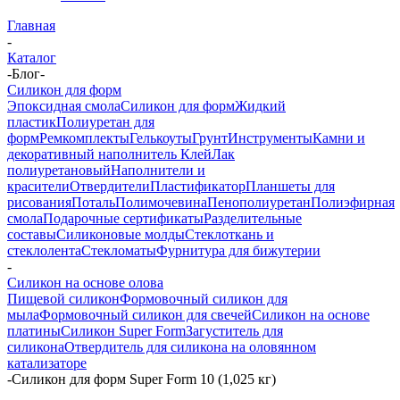
Главная
-
Каталог
-
Блог
-
Силикон для форм
Эпоксидная смола
Силикон для форм
Жидкий
пластик
Полиуретан для
форм
Ремкомплекты
Гелькоуты
Грунт
Инструменты
Камни и
декоративный наполнитель
Клей
Лак
полиуретановый
Наполнители и
красители
Отвердители
Пластификатор
Планшеты для
рисования
Поталь
Полимочевина
Пенополиуретан
Полиэфирная
смола
Подарочные сертификаты
Разделительные
составы
Силиконовые молды
Стеклоткань и
стеклолента
Стекломаты
Фурнитура для бижутерии
-
Силикон на основе олова
Пищевой силикон
Формовочный силикон для
мыла
Формовочный силикон для свечей
Силикон на основе
платины
Силикон Super Form
Загуститель для
силикона
Отвердитель для силикона на оловянном
катализаторе
-
Силикон для форм Super Form 10 (1,025 кг)