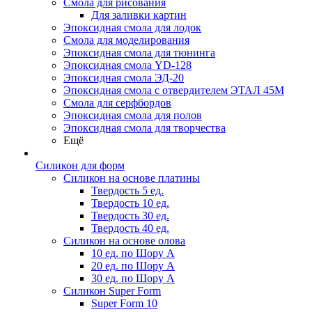
Смола для рисования
Для заливки картин
Эпоксидная смола для лодок
Смола для моделирования
Эпоксидная смола для тюнинга
Эпоксидная смола YD-128
Эпоксидная смола ЭД-20
Эпоксидная смола с отвердителем ЭТАЛ 45М
Смола для серфбордов
Эпоксидная смола для полов
Эпоксидная смола для творчества
Ещё
Силикон для форм
Силикон на основе платины
Твердость 5 ед.
Твердость 10 ед.
Твердость 30 ед.
Твердость 40 ед.
Силикон на основе олова
10 ед. по Шору А
20 ед. по Шору А
30 ед. по Шору А
Силикон Super Form
Super Form 10