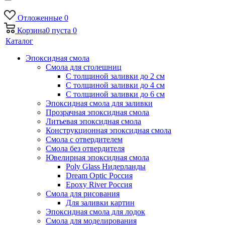
Отложенные
0
Корзина
0
пуста
0
Каталог
Эпоксидная смола
Смола для столешниц
С толщиной заливки до 2 см
С толщиной заливки до 4 см
С толщиной заливки до 6 см
Эпоксидная смола для заливки
Прозрачная эпоксидная смола
Литьевая эпоксидная смола
Конструкционная эпоксидная смола
Смола с отвердителем
Смола без отвердителя
Ювелирная эпоксидная смола
Poly Glass Нидерланды
Dream Optic Россия
Epoxy River Россия
Смола для рисования
Для заливки картин
Эпоксидная смола для лодок
Смола для моделирования