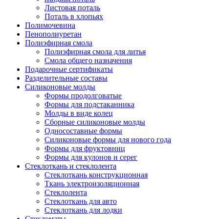
Листовая поталь
Поталь в хлопьях
Полимочевина
Пенополиуретан
Полиэфирная смола
Полиэфирная смола для литья
Смола общего назначения
Подарочные сертификаты
Разделительные составы
Силиконовые молды
Формы продолговатые
Формы для подстаканника
Молды в виде колец
Сборные силиконовые молды
Односоставные формы
Силиконовые формы для нового года
Формы для фруктовниц
Формы для кулонов и серег
Стеклоткань и стеклолента
Стеклоткань конструкционная
Ткань электроизоляционная
Стеклолента
Стеклоткань для авто
Стеклоткань для лодки
Стекломаты