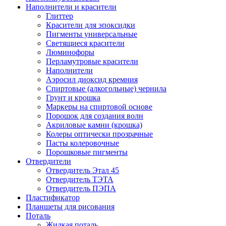
Наполнители и красители
Глиттер
Красители для эпоксидки
Пигменты универсальные
Светящиеся красители
Люминофоры
Перламутровые красители
Наполнители
Аэросил диоксид кремния
Спиртовые (алкогольные) чернила
Грунт и крошка
Маркеры на спиртовой основе
Порошок для создания волн
Акриловые камни (крошка)
Колеры оптически прозрачные
Пасты колеровочные
Порошковые пигменты
Отвердители
Отвердитель Этал 45
Отвердитель ТЭТА
Отвердитель ПЭПА
Пластификатор
Планшеты для рисования
Поталь
Жидкая поталь