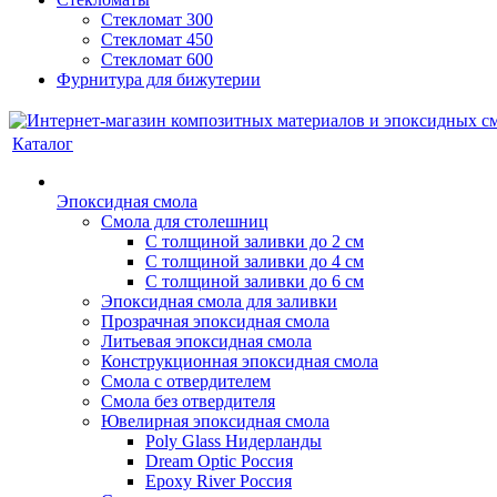
Стекломат 300
Стекломат 450
Стекломат 600
Фурнитура для бижутерии
Каталог
Эпоксидная смола
Смола для столешниц
С толщиной заливки до 2 см
С толщиной заливки до 4 см
С толщиной заливки до 6 см
Эпоксидная смола для заливки
Прозрачная эпоксидная смола
Литьевая эпоксидная смола
Конструкционная эпоксидная смола
Смола с отвердителем
Смола без отвердителя
Ювелирная эпоксидная смола
Poly Glass Нидерланды
Dream Optic Россия
Epoxy River Россия