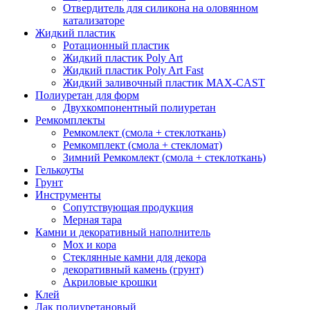
Отвердитель для силикона на оловянном
катализаторе
Жидкий пластик
Ротационный пластик
Жидкий пластик Poly Art
Жидкий пластик Poly Art Fast
Жидкий заливочный пластик MAX-CAST
Полиуретан для форм
Двухкомпонентный полиуретан
Ремкомплекты
Ремкомлект (смола + стеклоткань)
Ремкомплект (смола + стекломат)
Зимний Ремкомлект (смола + стеклоткань)
Гелькоуты
Грунт
Инструменты
Сопутствующая продукция
Мерная тара
Камни и декоративный наполнитель
Мох и кора
Стеклянные камни для декора
декоративный камень (грунт)
Акриловые крошки
Клей
Лак полиуретановый