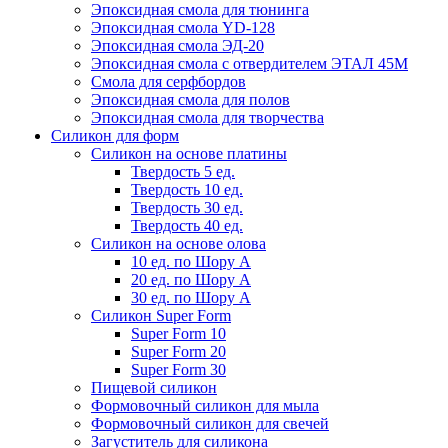
Эпоксидная смола для тюнинга
Эпоксидная смола YD-128
Эпоксидная смола ЭД-20
Эпоксидная смола с отвердителем ЭТАЛ 45М
Смола для серфбордов
Эпоксидная смола для полов
Эпоксидная смола для творчества
Силикон для форм
Силикон на основе платины
Твердость 5 ед.
Твердость 10 ед.
Твердость 30 ед.
Твердость 40 ед.
Силикон на основе олова
10 ед. по Шору А
20 ед. по Шору А
30 ед. по Шору А
Силикон Super Form
Super Form 10
Super Form 20
Super Form 30
Пищевой силикон
Формовочный силикон для мыла
Формовочный силикон для свечей
Загуститель для силикона