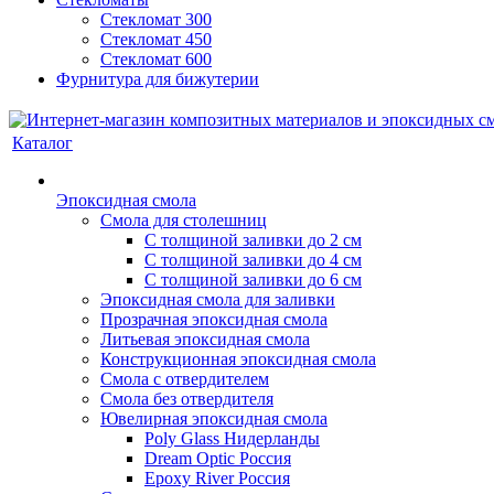
Стекломат 300
Стекломат 450
Стекломат 600
Фурнитура для бижутерии
Каталог
Эпоксидная смола
Смола для столешниц
С толщиной заливки до 2 см
С толщиной заливки до 4 см
С толщиной заливки до 6 см
Эпоксидная смола для заливки
Прозрачная эпоксидная смола
Литьевая эпоксидная смола
Конструкционная эпоксидная смола
Смола с отвердителем
Смола без отвердителя
Ювелирная эпоксидная смола
Poly Glass Нидерланды
Dream Optic Россия
Epoxy River Россия