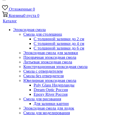
Отложенные
0
Корзина
0
пуста
0
Каталог
Эпоксидная смола
Смола для столешниц
С толщиной заливки до 2 см
С толщиной заливки до 4 см
С толщиной заливки до 6 см
Эпоксидная смола для заливки
Прозрачная эпоксидная смола
Литьевая эпоксидная смола
Конструкционная эпоксидная смола
Смола с отвердителем
Смола без отвердителя
Ювелирная эпоксидная смола
Poly Glass Нидерланды
Dream Optic Россия
Epoxy River Россия
Смола для рисования
Для заливки картин
Эпоксидная смола для лодок
Смола для моделирования