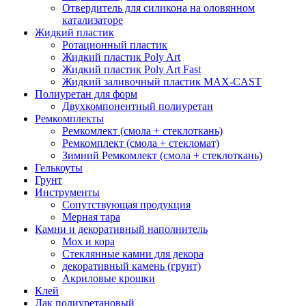
Отвердитель для силикона на оловянном
катализаторе
Жидкий пластик
Ротационный пластик
Жидкий пластик Poly Art
Жидкий пластик Poly Art Fast
Жидкий заливочный пластик MAX-CAST
Полиуретан для форм
Двухкомпонентный полиуретан
Ремкомплекты
Ремкомлект (смола + стеклоткань)
Ремкомплект (смола + стекломат)
Зимний Ремкомлект (смола + стеклоткань)
Гелькоуты
Грунт
Инструменты
Сопутствующая продукция
Мерная тара
Камни и декоративный наполнитель
Мох и кора
Стеклянные камни для декора
декоративный камень (грунт)
Акриловые крошки
Клей
Лак полиуретановый