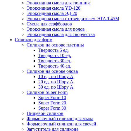
Эпоксидная смола для тюнинга
Эпоксидная смола YD-128
Эпоксидная смола ЭД-20
Эпоксидная смола с отвердителем ЭТАЛ 45М
Смола для серфбордов
Эпоксидная смола для полов
Эпоксидная смола для творчества
Силикон для форм
Силикон на основе платины
Твердость 5 ед.
Твердость 10 ед.
Твердость 30 ед.
Твердость 40 ед.
Силикон на основе олова
10 ед. по Шору А
20 ед. по Шору А
30 ед. по Шору А
Силикон Super Form
Super Form 10
Super Form 20
Super Form 30
Пищевой силикон
Формовочный силикон для мыла
Формовочный силикон для свечей
Загуститель для силикона