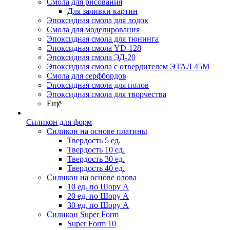
Смола для рисования
Для заливки картин
Эпоксидная смола для лодок
Смола для моделирования
Эпоксидная смола для тюнинга
Эпоксидная смола YD-128
Эпоксидная смола ЭД-20
Эпоксидная смола с отвердителем ЭТАЛ 45М
Смола для серфбордов
Эпоксидная смола для полов
Эпоксидная смола для творчества
Ещё
Силикон для форм
Силикон на основе платины
Твердость 5 ед.
Твердость 10 ед.
Твердость 30 ед.
Твердость 40 ед.
Силикон на основе олова
10 ед. по Шору А
20 ед. по Шору А
30 ед. по Шору А
Силикон Super Form
Super Form 10