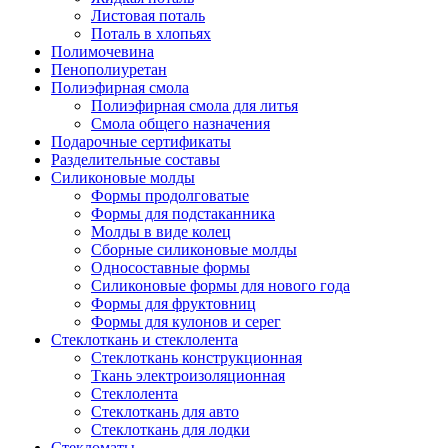
Листовая поталь
Поталь в хлопьях
Полимочевина
Пенополиуретан
Полиэфирная смола
Полиэфирная смола для литья
Смола общего назначения
Подарочные сертификаты
Разделительные составы
Силиконовые молды
Формы продолговатые
Формы для подстаканника
Молды в виде колец
Сборные силиконовые молды
Односоставные формы
Силиконовые формы для нового года
Формы для фруктовниц
Формы для кулонов и серег
Стеклоткань и стеклолента
Стеклоткань конструкционная
Ткань электроизоляционная
Стеклолента
Стеклоткань для авто
Стеклоткань для лодки
Стекломаты