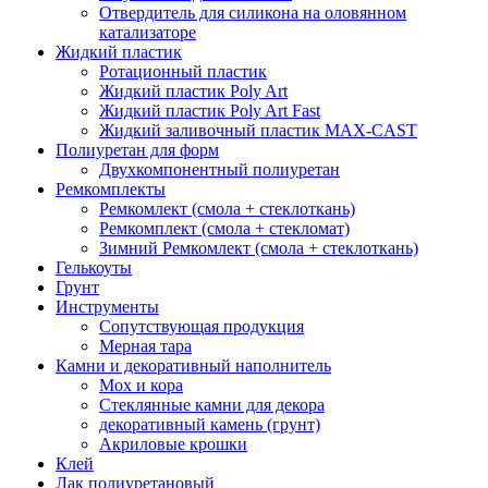
Отвердитель для силикона на оловянном
катализаторе
Жидкий пластик
Ротационный пластик
Жидкий пластик Poly Art
Жидкий пластик Poly Art Fast
Жидкий заливочный пластик MAX-CAST
Полиуретан для форм
Двухкомпонентный полиуретан
Ремкомплекты
Ремкомлект (смола + стеклоткань)
Ремкомплект (смола + стекломат)
Зимний Ремкомлект (смола + стеклоткань)
Гелькоуты
Грунт
Инструменты
Сопутствующая продукция
Мерная тара
Камни и декоративный наполнитель
Мох и кора
Стеклянные камни для декора
декоративный камень (грунт)
Акриловые крошки
Клей
Лак полиуретановый