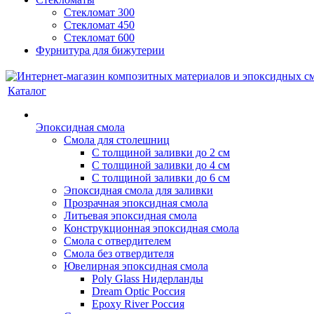
Стекломат 300
Стекломат 450
Стекломат 600
Фурнитура для бижутерии
Каталог
Эпоксидная смола
Смола для столешниц
С толщиной заливки до 2 см
С толщиной заливки до 4 см
С толщиной заливки до 6 см
Эпоксидная смола для заливки
Прозрачная эпоксидная смола
Литьевая эпоксидная смола
Конструкционная эпоксидная смола
Смола с отвердителем
Смола без отвердителя
Ювелирная эпоксидная смола
Poly Glass Нидерланды
Dream Optic Россия
Epoxy River Россия