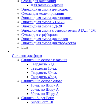
Смола для рисования
Для заливки картин
Эпоксидная смола для лодок
Смола для моделирования
Эпоксидная смола для тюнинга
Эпоксидная смола YD-128
Эпоксидная смола ЭД-20
Эпоксидная смола с отвердителем ЭТАЛ 45М
Смола для серфбордов
Эпоксидная смола для полов
Эпоксидная смола для творчества
Ещё
Силикон для форм
Силикон на основе платины
Твердость 5 ед.
Твердость 10 ед.
Твердость 30 ед.
Твердость 40 ед.
Силикон на основе олова
10 ед. по Шору А
20 ед. по Шору А
30 ед. по Шору А
Силикон Super Form
Super Form 10