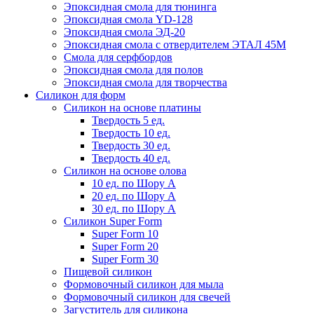
Эпоксидная смола для тюнинга
Эпоксидная смола YD-128
Эпоксидная смола ЭД-20
Эпоксидная смола с отвердителем ЭТАЛ 45М
Смола для серфбордов
Эпоксидная смола для полов
Эпоксидная смола для творчества
Силикон для форм
Силикон на основе платины
Твердость 5 ед.
Твердость 10 ед.
Твердость 30 ед.
Твердость 40 ед.
Силикон на основе олова
10 ед. по Шору А
20 ед. по Шору А
30 ед. по Шору А
Силикон Super Form
Super Form 10
Super Form 20
Super Form 30
Пищевой силикон
Формовочный силикон для мыла
Формовочный силикон для свечей
Загуститель для силикона