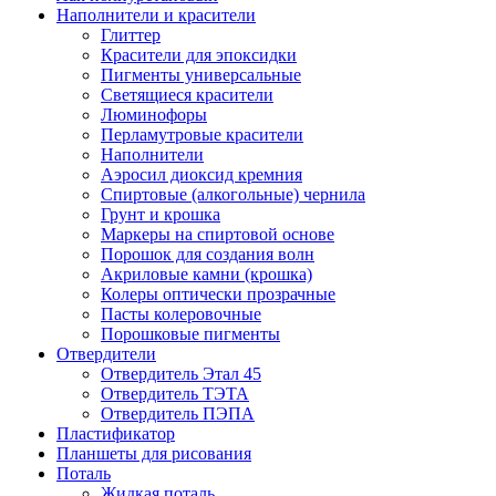
Наполнители и красители
Глиттер
Красители для эпоксидки
Пигменты универсальные
Светящиеся красители
Люминофоры
Перламутровые красители
Наполнители
Аэросил диоксид кремния
Спиртовые (алкогольные) чернила
Грунт и крошка
Маркеры на спиртовой основе
Порошок для создания волн
Акриловые камни (крошка)
Колеры оптически прозрачные
Пасты колеровочные
Порошковые пигменты
Отвердители
Отвердитель Этал 45
Отвердитель ТЭТА
Отвердитель ПЭПА
Пластификатор
Планшеты для рисования
Поталь
Жидкая поталь