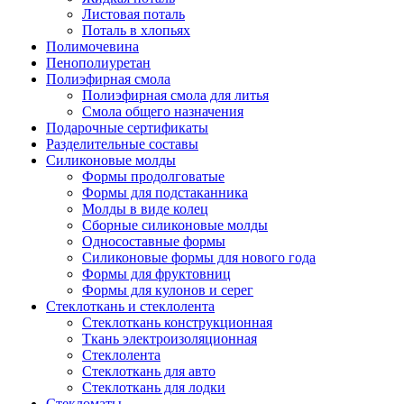
Листовая поталь
Поталь в хлопьях
Полимочевина
Пенополиуретан
Полиэфирная смола
Полиэфирная смола для литья
Смола общего назначения
Подарочные сертификаты
Разделительные составы
Силиконовые молды
Формы продолговатые
Формы для подстаканника
Молды в виде колец
Сборные силиконовые молды
Односоставные формы
Силиконовые формы для нового года
Формы для фруктовниц
Формы для кулонов и серег
Стеклоткань и стеклолента
Стеклоткань конструкционная
Ткань электроизоляционная
Стеклолента
Стеклоткань для авто
Стеклоткань для лодки
Стекломаты