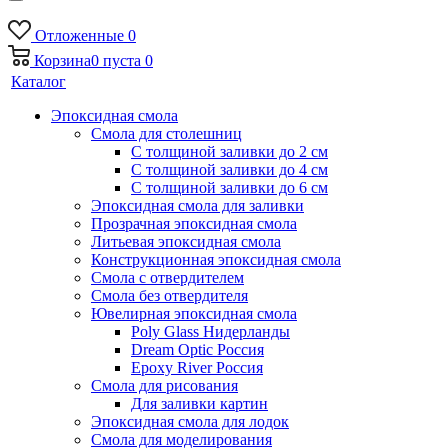
Отложенные
0
Корзина
0
пуста
0
Каталог
Эпоксидная смола
Смола для столешниц
С толщиной заливки до 2 см
С толщиной заливки до 4 см
С толщиной заливки до 6 см
Эпоксидная смола для заливки
Прозрачная эпоксидная смола
Литьевая эпоксидная смола
Конструкционная эпоксидная смола
Смола с отвердителем
Смола без отвердителя
Ювелирная эпоксидная смола
Poly Glass Нидерланды
Dream Optic Россия
Epoxy River Россия
Смола для рисования
Для заливки картин
Эпоксидная смола для лодок
Смола для моделирования