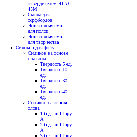
отвердителем ЭТАЛ
45М
Смола для
серфбордов
Эпоксидная смола
для полов
Эпоксидная смола
для творчества
Силикон для форм
Силикон на основе
платины
Твердость 5 ед.
Твердость 10
ед.
Твердость 30
ед.
Твердость 40
ед.
Силикон на основе
олова
10 ед. по Шору
А
20 ед. по Шору
А
30 ед. по Шору