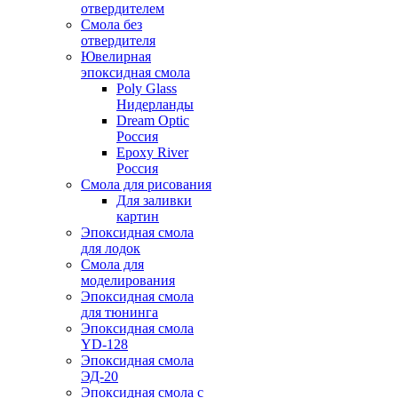
отвердителем
Смола без
отвердителя
Ювелирная
эпоксидная смола
Poly Glass
Нидерланды
Dream Optic
Россия
Epoxy River
Россия
Смола для рисования
Для заливки
картин
Эпоксидная смола
для лодок
Смола для
моделирования
Эпоксидная смола
для тюнинга
Эпоксидная смола
YD-128
Эпоксидная смола
ЭД-20
Эпоксидная смола с