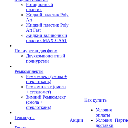
Ротационный
пластик
Жидкий пластик Poly
Art
Жидкий пластик Poly
Art Fast
Жидкий заливочный
пластик MAX-CAST
Полиуретан для форм
Двухкомпонентный
полиуретан
Ремкомплекты
Ремкомлект (смола +
стеклоткань)
Ремкомплект (смола
+ стекломат)
Зимний Ремкомлект
Как купить
(смола +
стеклоткань)
Условия
оплаты
Гелькоуты
Акции
Условия
Партн
доставки
Грунт