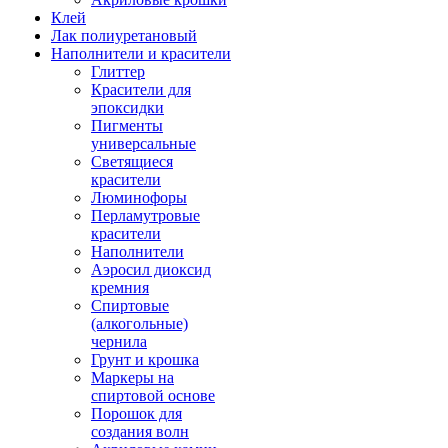
Клей
Лак полиуретановый
Наполнители и красители
Глиттер
Красители для
эпоксидки
Пигменты
универсальные
Светящиеся
красители
Люминофоры
Перламутровые
красители
Наполнители
Аэросил диоксид
кремния
Спиртовые
(алкогольные)
чернила
Грунт и крошка
Маркеры на
спиртовой основе
Порошок для
создания волн