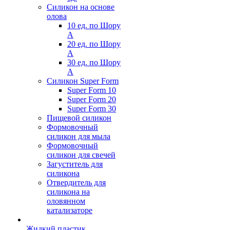
Силикон на основе
олова
10 ед. по Шору
А
20 ед. по Шору
А
30 ед. по Шору
А
Силикон Super Form
Super Form 10
Super Form 20
Super Form 30
Пищевой силикон
Формовочный
силикон для мыла
Формовочный
силикон для свечей
Загуститель для
силикона
Отвердитель для
силикона на
оловянном
катализаторе
Жидкий пластик