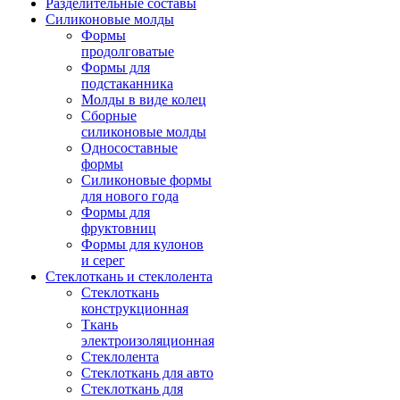
Разделительные составы
Силиконовые молды
Формы
продолговатые
Формы для
подстаканника
Молды в виде колец
Сборные
силиконовые молды
Односоставные
формы
Силиконовые формы
для нового года
Формы для
фруктовниц
Формы для кулонов
и серег
Стеклоткань и стеклолента
Стеклоткань
конструкционная
Ткань
электроизоляционная
Стеклолента
Стеклоткань для авто
Стеклоткань для