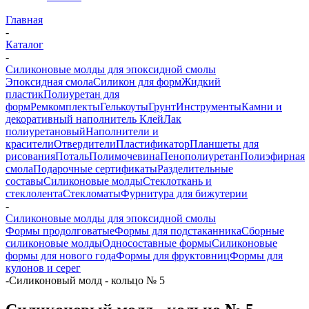
Главная
-
Каталог
-
Силиконовые молды для эпоксидной смолы
Эпоксидная смола
Силикон для форм
Жидкий
пластик
Полиуретан для
форм
Ремкомплекты
Гелькоуты
Грунт
Инструменты
Камни и
декоративный наполнитель
Клей
Лак
полиуретановый
Наполнители и
красители
Отвердители
Пластификатор
Планшеты для
рисования
Поталь
Полимочевина
Пенополиуретан
Полиэфирная
смола
Подарочные сертификаты
Разделительные
составы
Силиконовые молды
Стеклоткань и
стеклолента
Стекломаты
Фурнитура для бижутерии
-
Силиконовые молды для эпоксидной смолы
Формы продолговатые
Формы для подстаканника
Сборные
силиконовые молды
Односоставные формы
Силиконовые
формы для нового года
Формы для фруктовниц
Формы для
кулонов и серег
-
Силиконовый молд - кольцо № 5