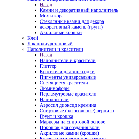
Назад
Камни и декоративный наполнитель
Мох и кора
Стеклянные камни для декора
декоративный камень (грунт)
Акриловые крошки
Клей
Лак полиуретановый
Наполнители и красители
Назад
Наполнители и красители
Глиттер
Красители для эпоксидки
Пигменты универсальные
Светящиеся красители
Люминофоры
Перламутровые красители
Наполнители
Аэросил диоксид кремния
Спиртовые (алкогольные) чернила
Грунт и крошка
Маркеры на спиртовой основе
Порошок для создания волн
Акриловые камни (крошка)
Колеры оптически прозрачные