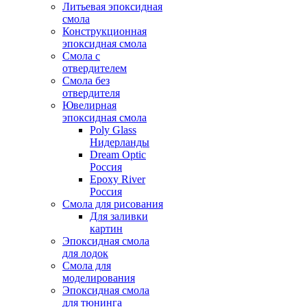
Литьевая эпоксидная
смола
Конструкционная
эпоксидная смола
Смола с
отвердителем
Смола без
отвердителя
Ювелирная
эпоксидная смола
Poly Glass
Нидерланды
Dream Optic
Россия
Epoxy River
Россия
Смола для рисования
Для заливки
картин
Эпоксидная смола
для лодок
Смола для
моделирования
Эпоксидная смола
для тюнинга