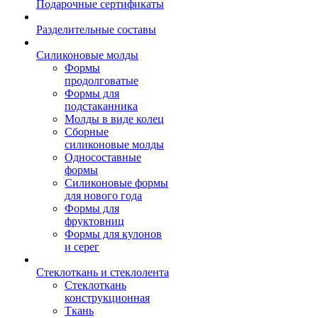
Подарочные сертификаты
Разделительные составы
Силиконовые молды
Формы
продолговатые
Формы для
подстаканника
Молды в виде колец
Сборные
силиконовые молды
Односоставные
формы
Силиконовые формы
для нового года
Формы для
фруктовниц
Формы для кулонов
и серег
Стеклоткань и стеклолента
Стеклоткань
конструкционная
Ткань