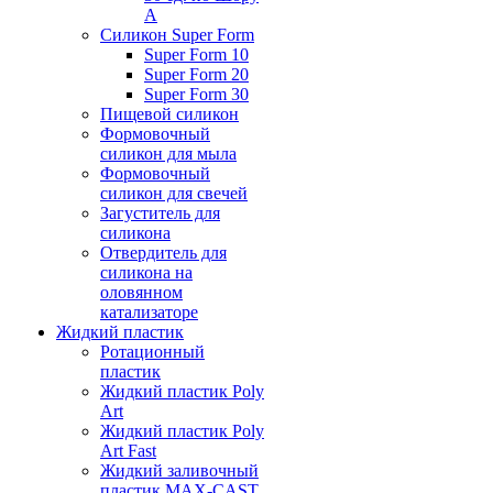
А
Силикон Super Form
Super Form 10
Super Form 20
Super Form 30
Пищевой силикон
Формовочный
силикон для мыла
Формовочный
силикон для свечей
Загуститель для
силикона
Отвердитель для
силикона на
оловянном
катализаторе
Жидкий пластик
Ротационный
пластик
Жидкий пластик Poly
Art
Жидкий пластик Poly
Art Fast
Жидкий заливочный
пластик MAX-CAST