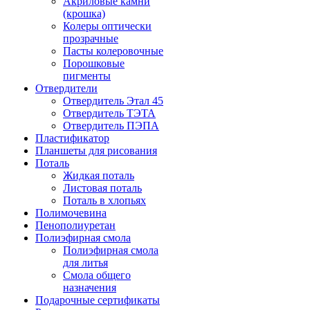
Акриловые камни
(крошка)
Колеры оптически
прозрачные
Пасты колеровочные
Порошковые
пигменты
Отвердители
Отвердитель Этал 45
Отвердитель ТЭТА
Отвердитель ПЭПА
Пластификатор
Планшеты для рисования
Поталь
Жидкая поталь
Листовая поталь
Поталь в хлопьях
Полимочевина
Пенополиуретан
Полиэфирная смола
Полиэфирная смола
для литья
Смола общего
назначения
Подарочные сертификаты