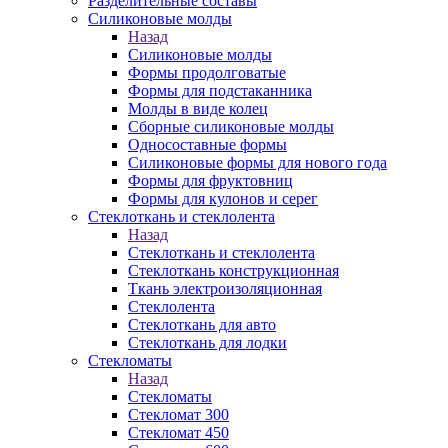
Разделительные составы
Силиконовые молды
Назад
Силиконовые молды
Формы продолговатые
Формы для подстаканника
Молды в виде колец
Сборные силиконовые молды
Односоставные формы
Силиконовые формы для нового года
Формы для фруктовниц
Формы для кулонов и серег
Стеклоткань и стеклолента
Назад
Стеклоткань и стеклолента
Стеклоткань конструкционная
Ткань электроизоляционная
Стеклолента
Стеклоткань для авто
Стеклоткань для лодки
Стекломаты
Назад
Стекломаты
Стекломат 300
Стекломат 450