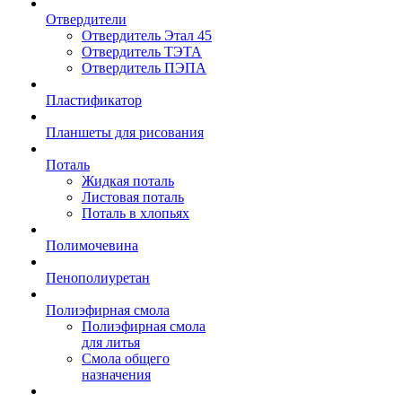
Отвердители
Отвердитель Этал 45
Отвердитель ТЭТА
Отвердитель ПЭПА
Пластификатор
Планшеты для рисования
Поталь
Жидкая поталь
Листовая поталь
Поталь в хлопьях
Полимочевина
Пенополиуретан
Полиэфирная смола
Полиэфирная смола
для литья
Смола общего
назначения