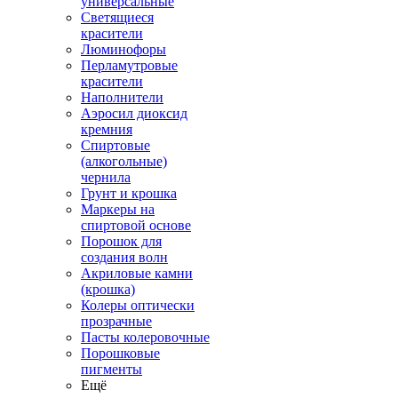
универсальные
Светящиеся
красители
Люминофоры
Перламутровые
красители
Наполнители
Аэросил диоксид
кремния
Спиртовые
(алкогольные)
чернила
Грунт и крошка
Маркеры на
спиртовой основе
Порошок для
создания волн
Акриловые камни
(крошка)
Колеры оптически
прозрачные
Пасты колеровочные
Порошковые
пигменты
Ещё