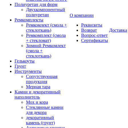
Полиуретан для форм
Двухкомпонентный
полиуретан
О компании
Ремкомплекты
Ремкомлект (смола +
Реквизиты
стеклоткань)
Возврат
Доставка
Ремкомплект (смола
Вопрос-ответ
+ стекломат)
Сертификаты
Зимний Ремкомлект
(смола +
стеклоткань)
Гелькоуты
Грунт
Инструменты
Сопутствующая
продукция
Мерная тара
Камни и декоративный
наполнитель
Мох и кора
Стеклянные камни
для декора
декоративный
камень (грунт)
Акриловые крошки