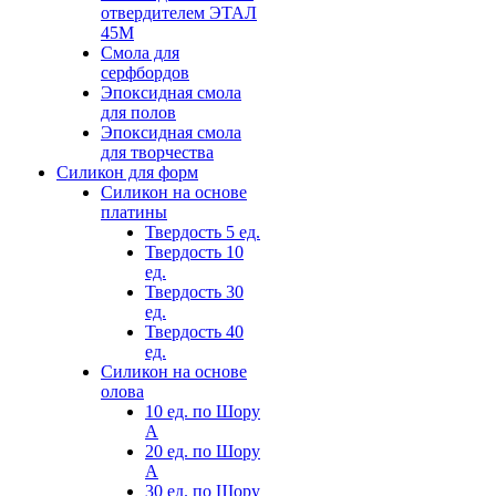
отвердителем ЭТАЛ
45М
Смола для
серфбордов
Эпоксидная смола
для полов
Эпоксидная смола
для творчества
Силикон для форм
Силикон на основе
платины
Твердость 5 ед.
Твердость 10
ед.
Твердость 30
ед.
Твердость 40
ед.
Силикон на основе
олова
10 ед. по Шору
А
20 ед. по Шору
А
30 ед. по Шору