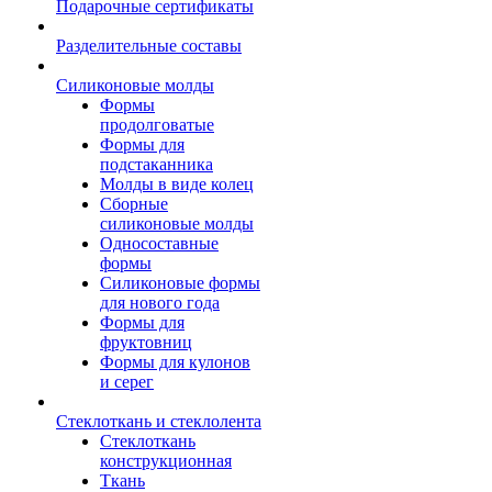
Подарочные сертификаты
Разделительные составы
Силиконовые молды
Формы
продолговатые
Формы для
подстаканника
Молды в виде колец
Сборные
силиконовые молды
Односоставные
формы
Силиконовые формы
для нового года
Формы для
фруктовниц
Формы для кулонов
и серег
Стеклоткань и стеклолента
Стеклоткань
конструкционная
Ткань