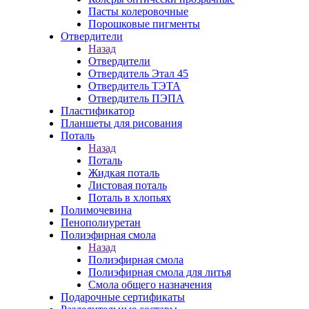
Пасты колеровочные
Порошковые пигменты
Отвердители
Назад
Отвердители
Отвердитель Этал 45
Отвердитель ТЭТА
Отвердитель ПЭПА
Пластификатор
Планшеты для рисования
Поталь
Назад
Поталь
Жидкая поталь
Листовая поталь
Поталь в хлопьях
Полимочевина
Пенополиуретан
Полиэфирная смола
Назад
Полиэфирная смола
Полиэфирная смола для литья
Смола общего назначения
Подарочные сертификаты