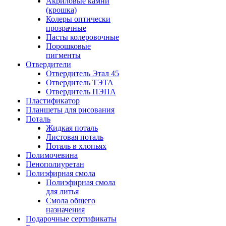
Акриловые камни
(крошка)
Колеры оптически
прозрачные
Пасты колеровочные
Порошковые
пигменты
Отвердители
Отвердитель Этал 45
Отвердитель ТЭТА
Отвердитель ПЭПА
Пластификатор
Планшеты для рисования
Поталь
Жидкая поталь
Листовая поталь
Поталь в хлопьях
Полимочевина
Пенополиуретан
Полиэфирная смола
Полиэфирная смола
для литья
Смола общего
назначения
Подарочные сертификаты