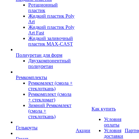
Ротационный
пластик
Жидкий пластик Poly
Art
Жидкий пластик Poly
Art Fast
Жидкий заливочный
пластик MAX-CAST
Полиуретан для форм
Двухкомпонентный
полиуретан
Ремкомплекты
Ремкомлект (смола +
стеклоткань)
Ремкомплект (смола
+ стекломат)
Зимний Ремкомлект
Как купить
(смола +
стеклоткань)
Условия
оплаты
Гелькоуты
Акции
Условия
Партн
доставки
Грунт