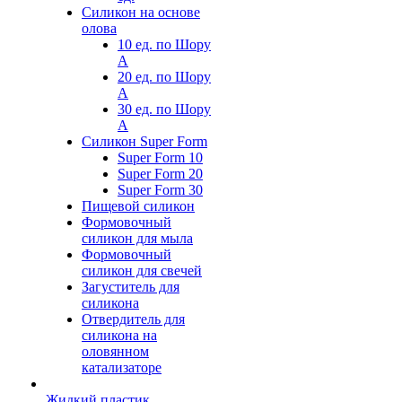
Силикон на основе
олова
10 ед. по Шору
А
20 ед. по Шору
А
30 ед. по Шору
А
Силикон Super Form
Super Form 10
Super Form 20
Super Form 30
Пищевой силикон
Формовочный
силикон для мыла
Формовочный
силикон для свечей
Загуститель для
силикона
Отвердитель для
силикона на
оловянном
катализаторе
Жидкий пластик