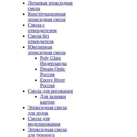
Литьевая эпоксидная
смола
Конструкционная
эпоксидная смола
Смола с
отвердителем
Смола без
отвердителя
Ювелирная
эпоксидная смола
Poly Glass
Нидерланды
Dream Optic
Россия
Epoxy River
Россия
Смола для рисования
Для заливки
картин
Эпоксидная смола
для лодок
Смола для
моделирования
Эпоксидная смола
для тюнинга