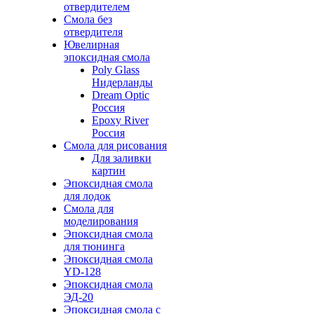
отвердителем
Смола без
отвердителя
Ювелирная
эпоксидная смола
Poly Glass
Нидерланды
Dream Optic
Россия
Epoxy River
Россия
Смола для рисования
Для заливки
картин
Эпоксидная смола
для лодок
Смола для
моделирования
Эпоксидная смола
для тюнинга
Эпоксидная смола
YD-128
Эпоксидная смола
ЭД-20
Эпоксидная смола с