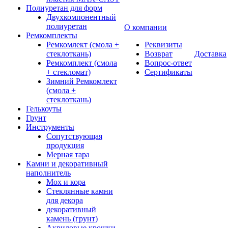
Полиуретан для форм
Двухкомпонентный
полиуретан
О компании
Ремкомплекты
Ремкомлект (смола +
Реквизиты
стеклоткань)
Возврат
Доставка
Ремкомплект (смола
Вопрос-ответ
+ стекломат)
Сертификаты
Зимний Ремкомлект
(смола +
стеклоткань)
Гелькоуты
Грунт
Инструменты
Сопутствующая
продукция
Мерная тара
Камни и декоративный
наполнитель
Мох и кора
Стеклянные камни
для декора
декоративный
камень (грунт)
Акриловые крошки