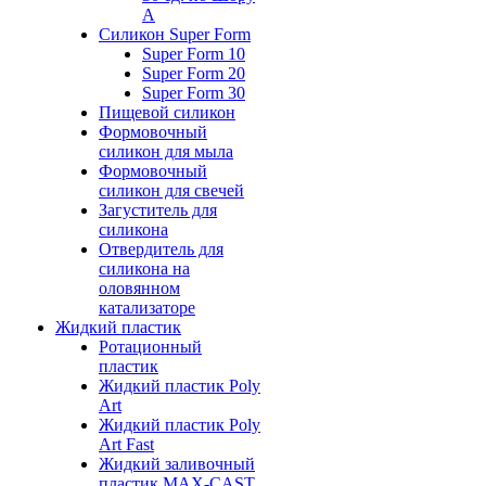
А
Силикон Super Form
Super Form 10
Super Form 20
Super Form 30
Пищевой силикон
Формовочный
силикон для мыла
Формовочный
силикон для свечей
Загуститель для
силикона
Отвердитель для
силикона на
оловянном
катализаторе
Жидкий пластик
Ротационный
пластик
Жидкий пластик Poly
Art
Жидкий пластик Poly
Art Fast
Жидкий заливочный
пластик MAX-CAST