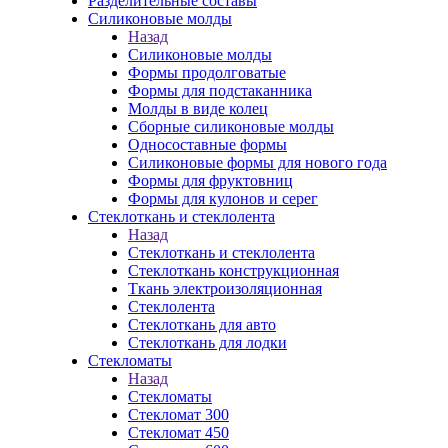
Разделительные составы
Силиконовые молды
Назад
Силиконовые молды
Формы продолговатые
Формы для подстаканника
Молды в виде колец
Сборные силиконовые молды
Односоставные формы
Силиконовые формы для нового года
Формы для фруктовниц
Формы для кулонов и серег
Стеклоткань и стеклолента
Назад
Стеклоткань и стеклолента
Стеклоткань конструкционная
Ткань электроизоляционная
Стеклолента
Стеклоткань для авто
Стеклоткань для лодки
Стекломаты
Назад
Стекломаты
Стекломат 300
Стекломат 450