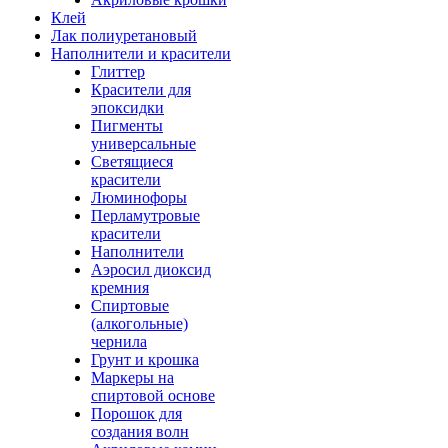
Клей
Лак полиуретановый
Наполнители и красители
Глиттер
Красители для
эпоксидки
Пигменты
универсальные
Светящиеся
красители
Люминофоры
Перламутровые
красители
Наполнители
Аэросил диоксид
кремния
Спиртовые
(алкогольные)
чернила
Грунт и крошка
Маркеры на
спиртовой основе
Порошок для
создания волн