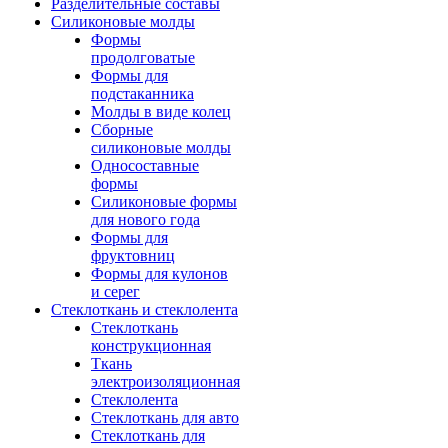
Разделительные составы
Силиконовые молды
Формы
продолговатые
Формы для
подстаканника
Молды в виде колец
Сборные
силиконовые молды
Односоставные
формы
Силиконовые формы
для нового года
Формы для
фруктовниц
Формы для кулонов
и серег
Стеклоткань и стеклолента
Стеклоткань
конструкционная
Ткань
электроизоляционная
Стеклолента
Стеклоткань для авто
Стеклоткань для