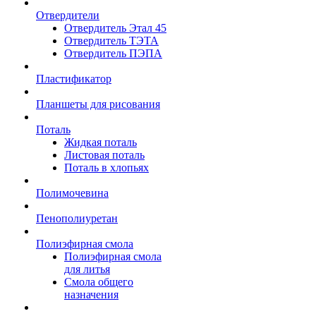
Отвердители
Отвердитель Этал 45
Отвердитель ТЭТА
Отвердитель ПЭПА
Пластификатор
Планшеты для рисования
Поталь
Жидкая поталь
Листовая поталь
Поталь в хлопьях
Полимочевина
Пенополиуретан
Полиэфирная смола
Полиэфирная смола
для литья
Смола общего
назначения